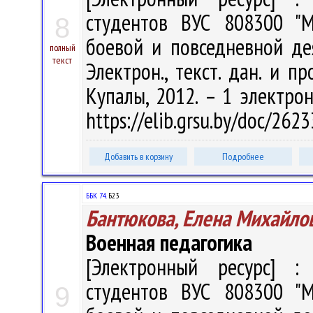
студентов ВУС 808300 "М
8
боевой и повседневной дея
полный
текст
Электрон., текст. дан. и пр
Купалы, 2012. – 1 электрон
https://elib.grsu.by/doc/262
Добавить в корзину
Подробнее
ББК 74.
Б23
Бантюкова, Елена Михайло
Военная педагогика
[Электронный ресурс] : 
студентов ВУС 808300 "М
9