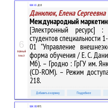
ББК 65.
Д18
Данилюк, Елена Сергеевна
Международный маркетин
[Электронный ресурс] : 
студентов специальности 1
6
01 "Управление внешнеэк
полный
форма обучения / Е. С. Данил
текст
Мб). – Гродно : ГрГУ им. Ян
(CD-ROM). – Режим доступа: 
218.
Добавить в корзину
Подробнее
ББК 88.
Ф71