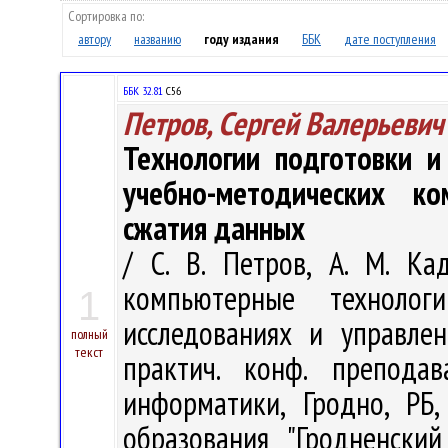
Сортировка по:
автору
названию
году издания
ББК
дате поступления
ББК 32.81
С56
Петров, Сергей Валерьевич
Технологии подготовки и
учебно-методических к
сжатия данных
/ С. В. Петров, А. М. К
компьютерные техноло
1
исследованиях и управлен
полный
текст
практич. конф. препода
информатики, Гродно, РБ
образования "Гродненски