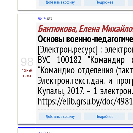
Добавить в корзину
Подробнее
ББК 74.
Б23
Бантюкова, Елена Михайло
Основы военно-педагогиче
[Электрон.ресурс] : электр
ВУС 100182 "Командир от
98
"Командио отделения (такти
полный
текст
Электрон.текст.дан. и прог
Купалы, 2017. – 1 электрон
https://elib.grsu.by/doc/49
Добавить в корзину
Подробнее
ББК 68.
Б23