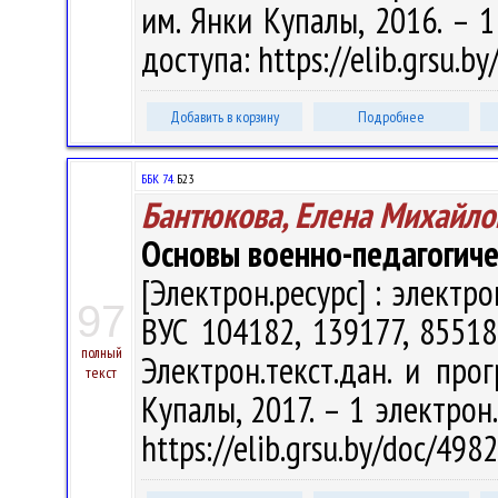
им. Янки Купалы, 2016. – 1
доступа: https://elib.grsu.
Добавить в корзину
Подробнее
ББК 74.
Б23
Бантюкова, Елена Михайло
Основы военно-педагогиче
[Электрон.ресурс] : электр
97
ВУС 104182, 139177, 85518
полный
Электрон.текст.дан. и прог
текст
Купалы, 2017. – 1 электрон
https://elib.grsu.by/doc/49