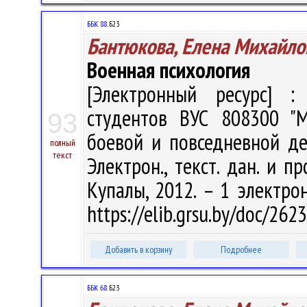
ББК 88.
Б23
Бантюкова, Елена Михайло
Военная психология
[Электронный ресурс] : 
студентов ВУС 808300 "М
93
боевой и повседневной дея
полный
текст
Электрон., текст. дан. и п
Купалы, 2012. – 1 электрон
https://elib.grsu.by/doc/262
Добавить в корзину
Подробнее
ББК 68.
Б23