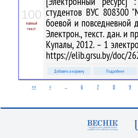
[Электронный ресурс] :
студентов ВУС 808300 "
100
боевой и повседневной де
полный
текст
Электрон., текст. дан. и п
Купалы, 2012. – 1 электро
https://elib.grsu.by/doc/2
Добавить в корзину
Подробнее
<<
<
...
6
7
8
9