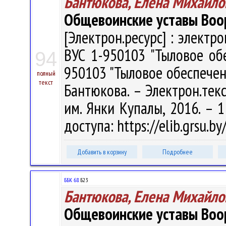
Бантюкова, Елена Михайло
Общевоинские уставы Воо
[Электрон.ресурс] : электр
ВУС 1-950103 "Тыловое обе
94
950103 "Тыловое обеспечен
полный
текст
Бантюкова. – Электрон.текст
им. Янки Купалы, 2016. – 1
доступа: https://elib.grsu.
Добавить в корзину
Подробнее
ББК 68.
Б23
Бантюкова, Елена Михайло
Общевоинские уставы Воо