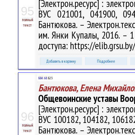
[Электрон.ресурс] : электр
95
ВУС 021001, 041900, 094
полный
Бантюкова. – Электрон.текст
текст
им. Янки Купалы, 2016. – 1
доступа: https://elib.grsu.
Добавить в корзину
Подробнее
ББК 68.
Б23
Бантюкова, Елена Михайло
Общевоинские уставы Воо
[Электрон.ресурс] : электр
96
ВУС 100182, 104182, 106182
полный
Бантюкова. – Электрон.текст
текст