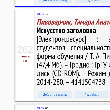
Добавить в корзину
Подробнее
ББК 76.
П32
Пивоварчик, Тамара Анат
Искусство заголовка
[Электрон.ресурс] : э
студентов специальнос
262
форма обучения / Т. А. Пи
полный
текст
(47,4 Мб). – Гродно : ГрГУ
диск (CD-ROM). – Режим до
2014-280. – 4141504738.
Добавить в корзину
Подробнее
ББК 76.
Б90