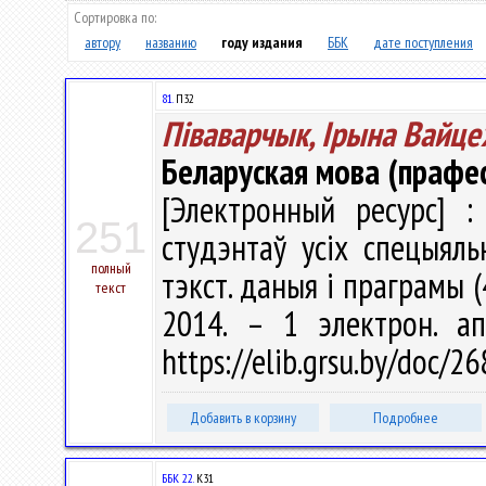
Сортировка по:
автору
названию
году издания
ББК
дате поступления
81.
П32
Піваварчык, Ірына Вайце
Беларуская мова (прафес
[Электронный ресурс] :
251
студэнтаў усіх спецыяльн
полный
тэкст. даныя і праграмы (
текст
2014. – 1 электрон. а
https://elib.grsu.by/doc/2
Добавить в корзину
Подробнее
ББК 22.
К31