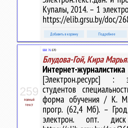
Купалы, 2014. – 1 электро
https://elib.grsu.by/doc/
Добавить в корзину
Подробнее
ББК 76.
Б70
Блудова-Гой, Кира Марья
Интернет-журналистика
[Электрон.ресурс] : э
студентов специальнос
259
форма обучения / К. М. 
полный
текст
прогр. (62,4 Мб). – Гро
электрон. опт. дис