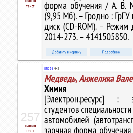
полный
форма обучения / А. В. М
текст
(9,95 Мб). – Гродно : ГрГУ
диск (CD-ROM). – Режим до
2014-273. – 4141505850.
Добавить в корзину
Подробнее
ББК 24.
М42
Медведь, Анжелика Вале
Химия
[Электрон.ресурс] : э
студентов специальности
257
автомобилей (автотранс
полный
заочная форма обучения /
текст