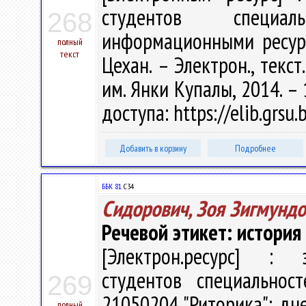
студентов специал
268
информационными ресурс
полный
текст
Цехан. – Электрон., текст.
им. Янки Купалы, 2014. – 
доступа: https://elib.grs
Добавить в корзину
Подробнее
ББК 81.
С34
Сидорович, Зоя Зигмунд
Речевой этикет: история
[Электрон.ресурс] : э
студентов специальност
269
21050204 "Риторика"; дне
полный