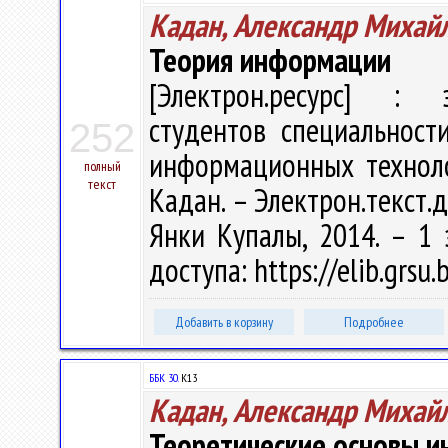
Кадан, Александр Михай
Теория информации
[Электрон.ресурс] : э
студентов специальност
252
информационных техноло
полный
текст
Кадан. – Электрон.текст.да
Янки Купалы, 2014. – 1 
доступа: https://elib.grs
Добавить в корзину
Подробнее
ББК 30.
К13
Кадан, Александр Михай
Теоретические основы 