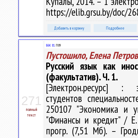
Купалы, 2014. – 1 электро
https://elib.grsu.by/doc/
Добавить в корзину
Подробнее
ББК 81.
П89
Пустошило, Елена Петро
Русский язык как инос
(факультатив). Ч. 1.
[Электрон.ресурс] : э
студентов специальност
271
250107 "Экономика и у
полный
текст
"Финансы и кредит" / Е.
прогр. (7,51 Мб). – Гро