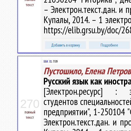
текст
– Электрон.текст.дан. и п
Купалы, 2014. – 1 электро
https://elib.grsu.by/doc/2
Добавить в корзину
Подробнее
ББК 81.
П89
Пустошило, Елена Петро
Русский язык как иностр
[Электрон.ресурс] : э
студентов специальносте
270
предприятии", 1-250104 "
полный
текст
Электрон.текст.дан. и про