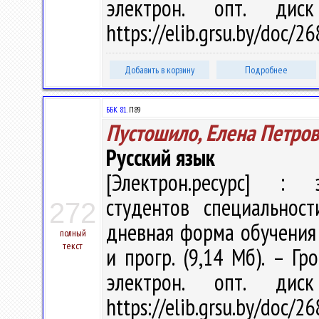
электрон. опт. дис
https://elib.grsu.by/doc/
Добавить в корзину
Подробнее
ББК 81.
П89
Пустошило, Елена Петро
Русский язык
[Электрон.ресурс] : э
студентов специальност
272
дневная форма обучения /
полный
текст
и прогр. (9,14 Мб). – Гр
электрон. опт. дис
https://elib.grsu.by/doc/