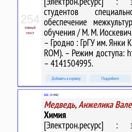
[Электрон.ресурс] : э
студентов специальн
254
обеспечение межкульту
полный
обучения / М. М. Иоскевич.
текст
– Гродно : ГрГУ им. Янки К
ROM). – Режим доступа: ht
– 4141504995.
Добавить в корзину
Подробнее
ББК 24.
М42
Медведь, Анжелика Вале
Химия
[Электрон.ресурс] : э