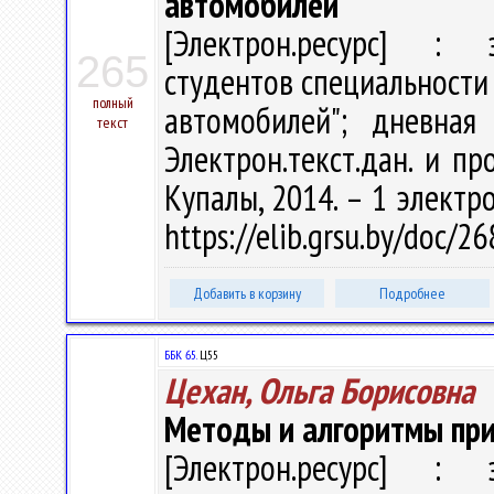
автомобилей
[Электрон.ресурс] : э
265
студентов специальности
полный
автомобилей"; дневная
текст
Электрон.текст.дан. и про
Купалы, 2014. – 1 электро
https://elib.grsu.by/doc/
Добавить в корзину
Подробнее
ББК 65.
Ц55
Цехан, Ольга Борисовна
Методы и алгоритмы пр
[Электрон.ресурс] : э