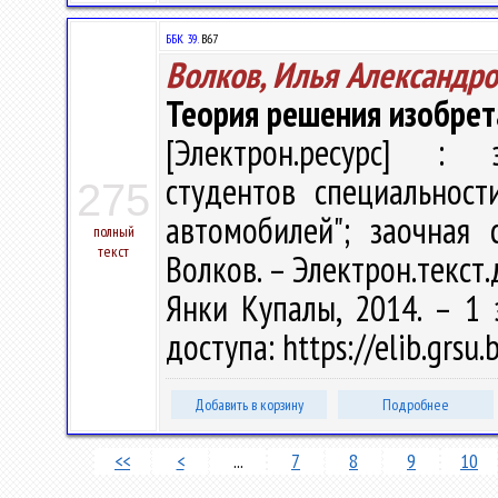
ББК 39.
В67
Волков, Илья Александр
Теория решения изобрет
[Электрон.ресурс] : э
студентов специальност
275
автомобилей"; заочная
полный
текст
Волков. – Электрон.текст.д
Янки Купалы, 2014. – 1 
доступа: https://elib.grsu
Добавить в корзину
Подробнее
<<
<
...
7
8
9
10