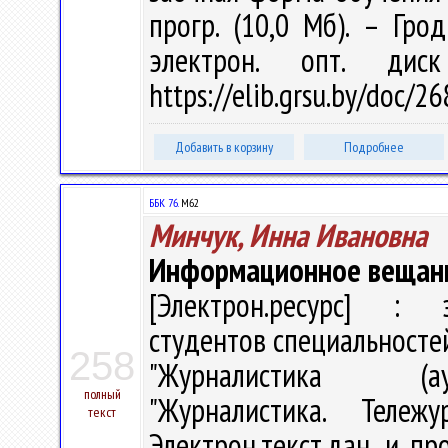
прогр. (10,0 Мб). – Гро
электрон. опт. дис
https://elib.grsu.by/doc/
Добавить в корзину
Подробнее
ББК 76.
М62
Минчук, Инна Ивановна
Информационное вещани
[Электрон.ресурс] : э
студентов специальносте
258
"Журналистика (ауд
полный
"Журналистика. Теле
текст
Электрон.текст.дан. и про