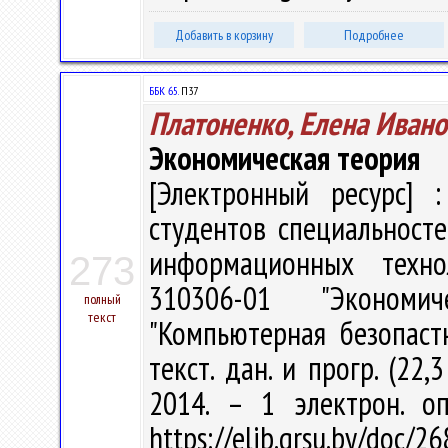
Добавить в корзину
Подробнее
ББК 65.
П37
Платоненко, Елена Ивано
Экономическая теория
[Электронный ресурс] :
студентов специальност
информационных технол
273
310306-01 "Экономич
полный
текст
"Компьютерная безопастн
текст. дан. и прогр. (22,
2014. – 1 электрон. о
https://elib.grsu.by/doc/