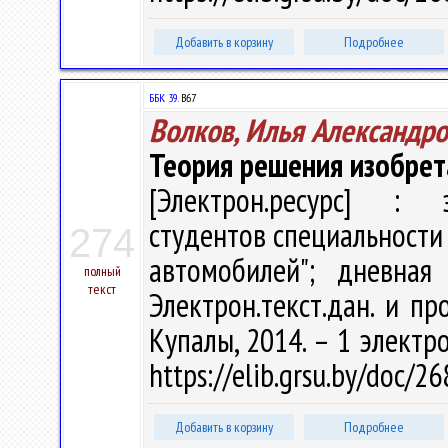
Добавить в корзину
Подробнее
ББК 39.
В67
Волков, Илья Александр
Теория решения изобрет
[Электрон.ресурс] : э
студентов специальности
274
автомобилей"; дневная
полный
текст
Электрон.текст.дан. и про
Купалы, 2014. – 1 электро
https://elib.grsu.by/doc/
Добавить в корзину
Подробнее