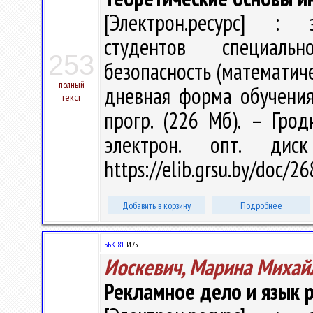
[Электрон.ресурс] : э
студентов специальн
253
безопасность (математич
полный
дневная форма обучения 
текст
прогр. (226 Мб). – Грод
электрон. опт. дис
https://elib.grsu.by/doc/2
Добавить в корзину
Подробнее
ББК 81.
И75
Иоскевич, Марина Михай
Рекламное дело и язык 