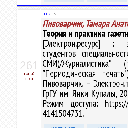
ББК 76.
П32
Пивоварчик, Тамара Анат
Теория и практика газет
[Электрон.ресурс] : э
студентов специальнос
СМИ)/Журналистика" 
261
"Периодическая печать
полный
текст
Пивоварчик. – Электрон.те
ГрГУ им. Янки Купалы, 20
Режим доступа: https://
4141504731.