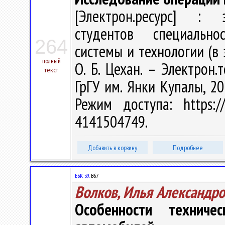
[Электрон.ресурс] : э
студентов специальн
264
системы и технологии (в
полный
О. Б. Цехан. – Электрон.т
текст
ГрГУ им. Янки Купалы, 20
Режим доступа: https://
4141504749.
Добавить в корзину
Подробнее
ББК 39.
В67
Волков, Илья Александр
Особенности техниче