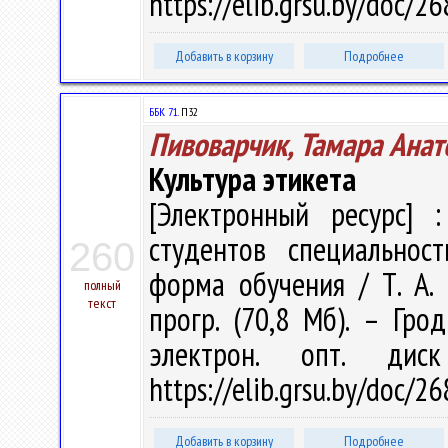
https://elib.grsu.by/doc/2
Добавить в корзину
Подробнее
ББК 71.
П32
Пивоварчик, Тамара Анат
Культура этикета
[Электронный ресурс] :
студентов специальнос
260
форма обучения / Т. А. 
полный
текст
прогр. (70,8 Мб). – Гро
электрон. опт. дис
https://elib.grsu.by/doc/2
Добавить в корзину
Подробнее