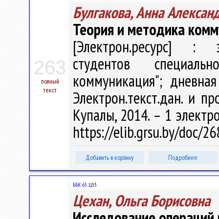
Булгакова, Анна Алексан
Теория и методика ком
[Электрон.ресурс] : э
студентов специаль
263
коммуникация"; дневная
полный
текст
Электрон.текст.дан. и пр
Купалы, 2014. – 1 электро
https://elib.grsu.by/doc/
Добавить в корзину
Подробнее
ББК 65.
Ц55
Цехан, Ольга Борисовна
Исследование операций 