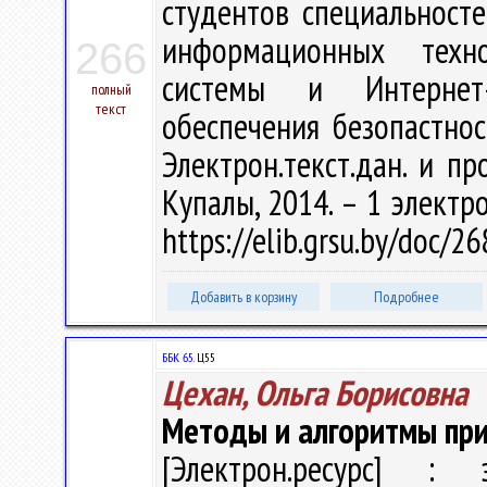
студентов специальност
информационных техно
266
системы и Интернет-
полный
текст
обеспечения безопастност
Электрон.текст.дан. и пр
Купалы, 2014. – 1 электро
https://elib.grsu.by/doc/2
Добавить в корзину
Подробнее
ББК 65.
Ц55
Цехан, Ольга Борисовна
Методы и алгоритмы пр
[Электрон.ресурс] : э