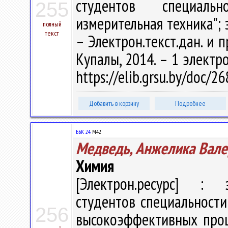
студентов специаль
255
измерительная техника"; 
полный
текст
– Электрон.текст.дан. и п
Купалы, 2014. – 1 электро
https://elib.grsu.by/doc/2
Добавить в корзину
Подробнее
ББК 24.
М42
Медведь, Анжелика Вале
Химия
[Электрон.ресурс] : э
студентов специальности
256
высокоэффективных проц