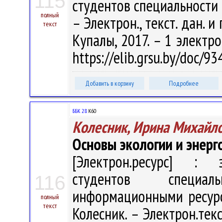
115
студентов специальности 1
полный
– Электрон., текст. дан. и
текст
Купалы, 2017. – 1 электро
https://elib.grsu.by/doc/9
Добавить в корзину
Подробнее
ББК 28.
К60
Колесник, Ирина Михайл
Основы экологии и энер
[Электрон.ресурс] : э
студентов специал
116
информационными ресурс
полный
текст
Колесник. – Электрон.текс