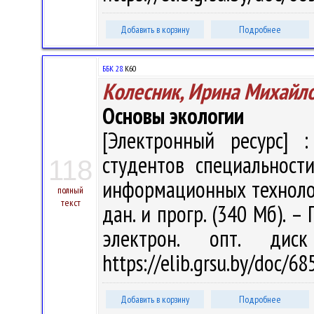
Добавить в корзину
Подробнее
ББК 28.
К60
Колесник, Ирина Михайл
Основы экологии
[Электронный ресурс] :
студентов специальност
118
информационных технологий
полный
текст
дан. и прогр. (340 Мб). –
электрон. опт. дис
https://elib.grsu.by/doc/6
Добавить в корзину
Подробнее