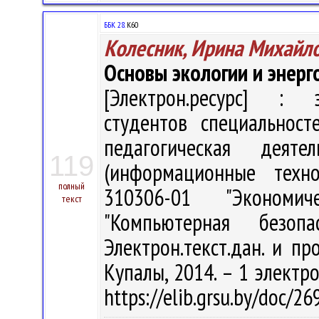
ББК 28.
К60
Колесник, Ирина Михайл
Основы экологии и энер
[Электрон.ресурс] : э
студентов специальност
педагогическая деятел
119
(информационные техно
полный
310306-01 "Экономиче
текст
"Компьютерная безо
Электрон.текст.дан. и пр
Купалы, 2014. – 1 электро
https://elib.grsu.by/doc/2