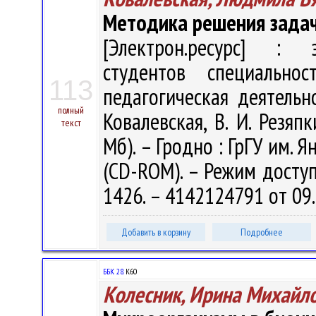
Методика решения задач
[Электрон.ресурс] : э
студентов специальнос
113
педагогическая деятельно
полный
Ковалевская, В. И. Резяпк
текст
Мб). – Гродно : ГрГУ им. Я
(CD-ROM). – Режим доступа
1426. – 4142124791 от 09
Добавить в корзину
Подробнее
ББК 28.
К60
Колесник, Ирина Михайл