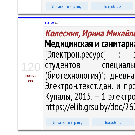
Добавить в корзину
Подробнее
ББК 28.
К60
Колесник, Ирина Михайл
Медицинская и санитарн
[Электрон.ресурс] : э
студентов специал
120
(биотехнология)"; дневн
полный
текст
Электрон.текст.дан. и пр
Купалы, 2015. – 1 электро
https://elib.grsu.by/doc/
Добавить в корзину
Подробнее