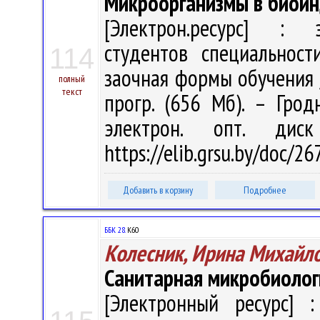
Микроорганизмы в биоин
[Электрон.ресурс] : э
студентов специальност
114
заочная формы обучения / 
полный
текст
прогр. (656 Мб). – Грод
электрон. опт. дис
https://elib.grsu.by/doc/2
Добавить в корзину
Подробнее
ББК 28.
К60
Колесник, Ирина Михайл
Санитарная микробиолог
[Электронный ресурс] :