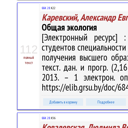
ББК 28.
К22
Каревский, Александр Ев
Общая экология
[Электронный ресурс] :
студентов специальности 
112
получения высшего образо
полный
текст
текст. дан. и прогр. (2,1
2013. – 1 электрон. оп
https://elib.grsu.by/doc/6
Добавить в корзину
Подробнее
ББК 28.
К56
Ковалевская, Людмила В