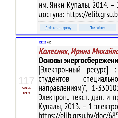
им. Янки Купалы, 2014. – 
доступа: https://elib.grsu
Добавить в корзину
Подробнее
ББК 28.
К60
Колесник, Ирина Михайл
Основы энергосбережен
[Электронный ресурс] :
студентов специаль
117
направлениям)", 1-3301
полный
текст
Электрон., текст. дан. и 
Купалы, 2013. – 1 электро
https://elib.grsu.by/doc/6