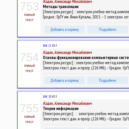
Кадан, Александр Михайлович
753
Методы трансляции
[Электрон.ресурс] : электрон.учебно-метод.компле
полный
Гродно : ГрГУ им. Янки Купалы, 2015. – 1 электрон. о
текст
Добавить в корзину
Подробнее
ББК 22.
К13
Кадан, Александр Михайлович
754
Основы функционирования компьютерных систе
[Электрон.ресурс] : электрон.учебно-метод.компл
полный
Электрон.текст.дан. и прогр. (226 Мб). – Гродно : ГрГ
текст
Добавить в корзину
Подробнее
ББК 30.
К13
Кадан, Александр Михайлович
755
Теория информации
[Электрон.ресурс] : электрон.учебно-метод.ко
полный
Электрон.текст.дан. и прогр. (226 Мб). – Гродно : Гр
текст