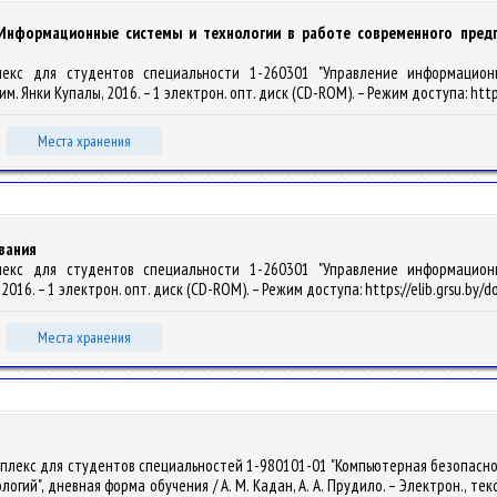
 Информационные системы и технологии в работе современного предп
мплекс для студентов специальности 1-260301 "Управление информацио
У им. Янки Купалы, 2016. – 1 электрон. опт. диск (CD-ROM). – Режим доступа: http
Места хранения
вания
мплекс для студентов специальности 1-260301 "Управление информацио
, 2016. – 1 электрон. опт. диск (CD-ROM). – Режим доступа: https://elib.grsu.by/
Места хранения
мплекс для студентов специальностей 1-980101-01 "Компьютерная безопасн
", дневная форма обучения / А. М. Кадан, А. А. Прудило. – Электрон., текст. д