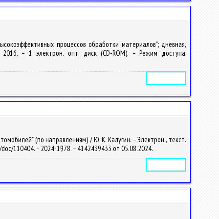
высокоэффективных процессов обработки материалов"; дневная,
, 2016. – 1 электрон. опт. диск (CD-ROM). – Режим доступа:
Электронное издание
мобилей" (по направлениям) / Ю. К. Калугин. – Электрон., текст.
.by/doc/110404. – 2024-1978. – 4142439433 от 05.08.2024.
Электронное издание