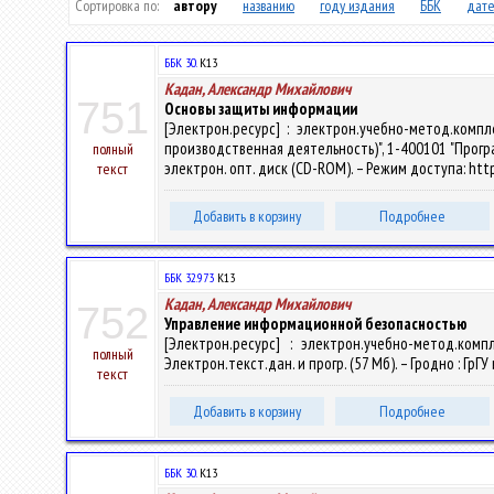
Сортировка по:
автору
названию
году издания
ББК
дате
ББК 30.
К13
Кадан, Александр Михайлович
751
Основы защиты информации
[Электрон.ресурс] : электрон.учебно-метод.ком
производственная деятельность)", 1-400101 "Програм
полный
электрон. опт. диск (CD-ROM). – Режим доступа: http
текст
Добавить в корзину
Подробнее
ББК 32.973
К13
Кадан, Александр Михайлович
752
Управление информационной безопасностью
[Электрон.ресурс] : электрон.учебно-метод.ко
полный
Электрон.текст.дан. и прогр. (57 Мб). – Гродно : ГрГ
текст
Добавить в корзину
Подробнее
ББК 30.
К13