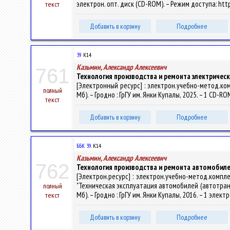
электрон. опт. диск (CD-ROM). – Режим доступа: http
текст
Добавить в корзину
Подробнее
39
К14
Казьмин, Александр Алексеевич
761
Технология производства и ремонта электричес
[Электронный ресурс] : электрон.учебно-метод.комп
полный
Мб). – Гродно : ГрГУ им. Янки Купалы, 2025. – 1 CD-R
текст
Добавить в корзину
Подробнее
ББК 39.
К14
Казьмин, Александр Алексеевич
762
Технология производства и ремонта автомобил
[Электрон.ресурс] : электрон.учебно-метод.компл
"Техническая эксплуатация автомобилей (автотранспор
полный
Мб). – Гродно : ГрГУ им. Янки Купалы, 2016. – 1 элек
текст
Добавить в корзину
Подробнее