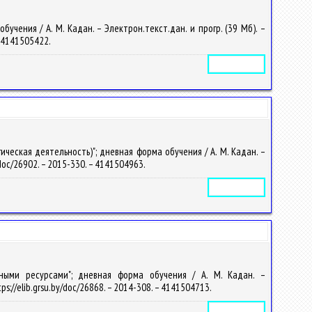
чения / А. М. Кадан. – Электрон.текст.дан. и прогр. (39 Мб). –
 – 4141505422.
Электронное издание
ческая деятельность)"; дневная форма обучения / А. М. Кадан. –
y/doc/26902. – 2015-330. – 4141504963.
Электронное издание
нными ресурсами"; дневная форма обучения / А. М. Кадан. –
tps://elib.grsu.by/doc/26868. – 2014-308. – 4141504713.
Электронное издание