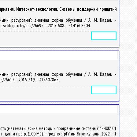
риятия. Интернет-технологии. Системы поддержки принятий
нными ресурсами"; дневная форма обучения / А. М. Кадан. –
s://elib.grsu.by/doc/26695. – 2015-688. – 4141608404.
Электронное издание
нными ресурсами"; дневная форма обучения / А. М. Кадан. –
doc/26617. – 2015-619. – 414607865.
Электронное издание
ость (математические методы и программные системы)", 1-400101
ан. и прогр. (100 Мб). – Гродно : ГрГУ им. Янки Купалы, 2022. – 1