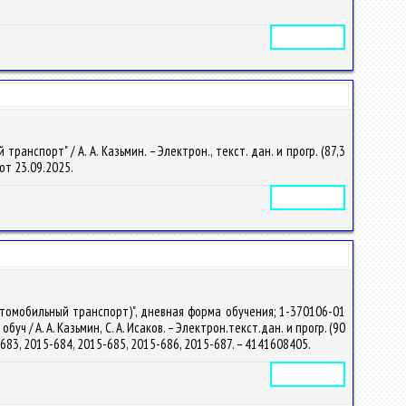
Электронное издание
спорт" / А. А. Казьмин. – Электрон., текст. дан. и прогр. (87,3
 от 23.09.2025.
Электронное издание
втомобильный транспорт)", дневная форма обучения; 1-370106-01
 / А. А. Казьмин, С. А. Исаков. – Электрон.текст.дан. и прогр. (90
15-683, 2015-684, 2015-685, 2015-686, 2015-687. – 4141608405.
Электронное издание