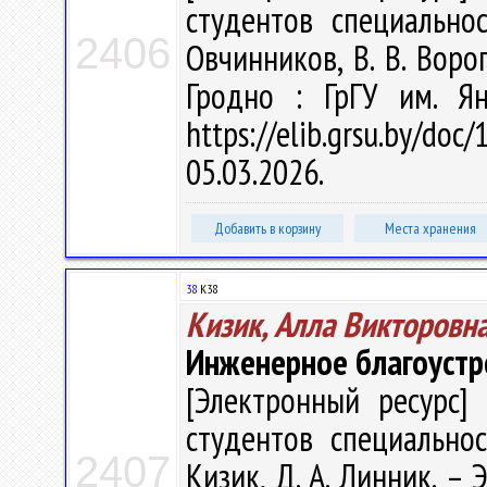
студентов специальнос
2406
Овчинников, В. В. Вороп
Гродно : ГрГУ им. Я
https://elib.grsu.by/d
05.03.2026.
Добавить в корзину
Места хранения
38
К38
Кизик, Алла Викторовн
Инженерное благоустр
[Электронный ресурс] 
студентов специальнос
2407
Кизик, Д. А. Линник. – Э