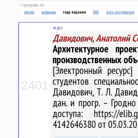
Сортировка по:
автору
названию
году издания
ББК
дате поступления
38
Д13
Давидович, Анатолий С
Архитектурное проек
производственных объ
[Электронный ресурс] 
студентов специальнос
2401
Давидович, Т. Л. Давидо
дан. и прогр. – Гродно
доступа: https://eli
4142646380 от 05.03.20