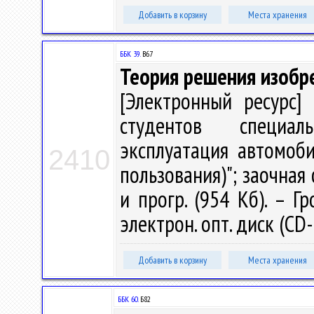
Добавить в корзину
Места хранения
ББК 39.
В67
Теория решения изобр
[Электронный ресурс] 
студентов специал
эксплуатация автомоб
2410
пользования)"; заочная 
и прогр. (954 Кб). – Г
электрон. опт. диск (CD
Добавить в корзину
Места хранения
ББК 60.
Б82