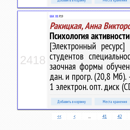
Добавить в корзину
Места хранения
ББК 88.
Р19
Ракицкая, Анна Виктор
Психология активности
[Электронный ресурс] 
студентов специально
2418
заочная формы обучения
дан. и прогр. (20,8 Мб).
1 электрон. опт. диск (
Добавить в корзину
Места хранения
<<
<
...
41
42