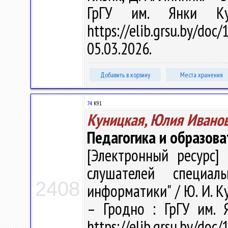
ГрГУ им. Янки Ку
https://elib.grsu.by/d
05.03.2026.
Добавить в корзину
Места хранения
74
К91
Куницкая, Юлия Ивано
Педагогика и образов
[Электронный ресурс] 
слушателей специаль
2408
информатики" / Ю. И. Ку
– Гродно : ГрГУ им. 
https://elib.grsu.by/d