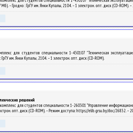
.комплекс для студентов специальности 1-430107 "Техническая эксплуатация
,7 Мб). – Гродно : ГрГУ им. Янки Купалы, 2104. – 1 электрон. опт. диск (CD-ROM). 
омплекс для студентов специальности 1-430107 "Техническая эксплуатация
: ГрГУ им. Янки Купалы, 2104. – 1 электрон. опт. диск (CD-ROM).
вленческих решений
комплекс для студентов специальности 1-260301 "Управление информационными 
лектрон. опт. диск (CD-ROM). – Режим доступа: https://elib.grsu.by/doc/26832. – 