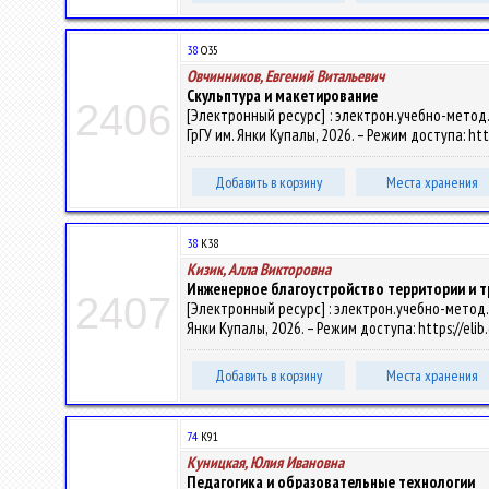
38
О35
Овчинников, Евгений Витальевич
Скульптура и макетирование
2406
[Электронный ресурс] : электрон.учебно-метод.ко
ГрГУ им. Янки Купалы, 2026. – Режим доступа: htt
Добавить в корзину
Места хранения
38
К38
Кизик, Алла Викторовна
Инженерное благоустройство территории и т
2407
[Электронный ресурс] : электрон.учебно-метод.ко
Янки Купалы, 2026. – Режим доступа: https://eli
Добавить в корзину
Места хранения
74
К91
Куницкая, Юлия Ивановна
Педагогика и образовательные технологии