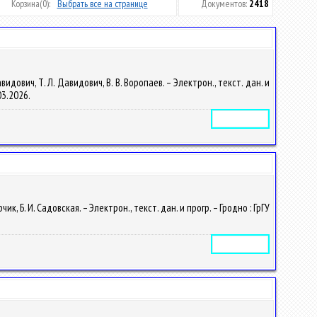
Корзина
(0):
Выбрать все на странице
Документов:
2418
ович, Т. Л. Давидович, В. В. Воропаев. – Электрон., текст. дан. и
03.2026.
Электронное издание
Б. И. Садовская. – Электрон., текст. дан. и прогр. – Гродно : ГрГУ
Электронное издание