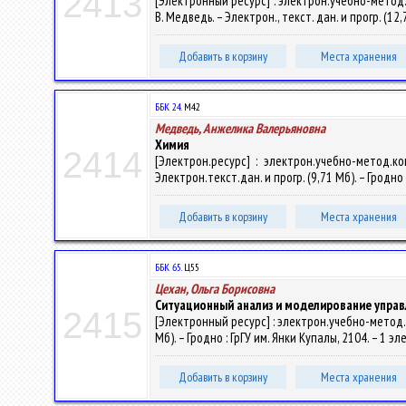
2413
[Электронный ресурс] : электрон.учебно-метод
В. Медведь. – Электрон., текст. дан. и прогр. (12
Добавить в корзину
Места хранения
ББК 24.
М42
Медведь, Анжелика Валерьяновна
Химия
2414
[Электрон.ресурс] : электрон.учебно-метод.к
Электрон.текст.дан. и прогр. (9,71 Мб). – Гродно 
Добавить в корзину
Места хранения
ББК 65.
Ц55
Цехан, Ольга Борисовна
Ситуационный анализ и моделирование упра
2415
[Электронный ресурс] : электрон.учебно-метод.
Мб). – Гродно : ГрГУ им. Янки Купалы, 2104. – 1 э
Добавить в корзину
Места хранения