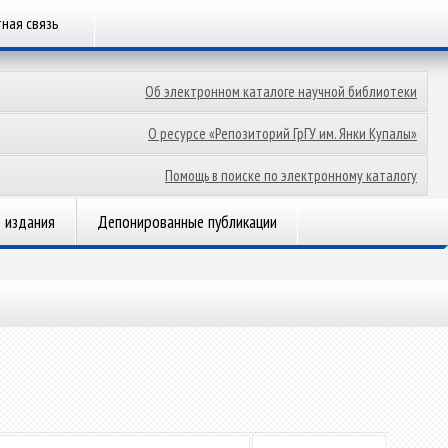
ная связь
Об электронном каталоге научной библиотеки
О ресурсе «Репозиторий ГрГУ им. Янки Купалы»
Помощь в поиске по электронному каталогу
 издания
Депонированные публикации