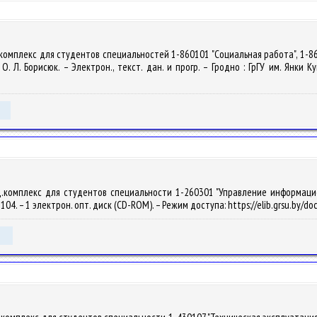
.комплекс для студентов специальностей 1-860101 "Социальная работа", 1-8
. Л. Борисюк. – Электрон., текст. дан. и прогр. – Гродно : ГрГУ им. Янки К
.комплекс для студентов специальности 1-260301 "Управление информационн
 2104. – 1 электрон. опт. диск (CD-ROM). – Режим доступа: https://elib.grsu.by/d