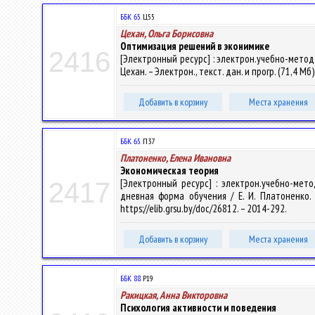
ББК 65.
Ц55
Цехан, Ольга Борисовна
Оптимизация решений в эконимике
2416
[Электронный ресурс] : электрон.учебно-метод
Цехан. – Электрон., текст. дан. и прогр. (71,4 Мб
Добавить в корзину
Места хранения
ББК 65.
П37
Платоненко, Елена Ивановна
Экономическая теория
[Электронный ресурс] : электрон.учебно-мет
2417
дневная форма обучения / Е. И. Платоненко. –
https://elib.grsu.by/doc/26812. – 2014-292.
Добавить в корзину
Места хранения
ББК 88.
Р19
Ракицкая, Анна Викторовна
Психология активности и поведения