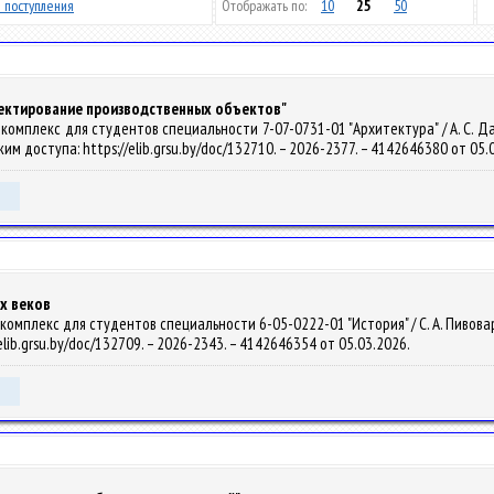
 поступления
Отображать по:
10
25
50
оектирование производственных объектов"
омплекс для студентов специальности 7-07-0731-01 "Архитектура" / А. С. Давид
Режим доступа: https://elib.grsu.by/doc/132710. – 2026-2377. – 4142646380 от 05.
х веков
мплекс для студентов специальности 6-05-0222-01 "История" / С. А. Пивоварчик, 
elib.grsu.by/doc/132709. – 2026-2343. – 4142646354 от 05.03.2026.