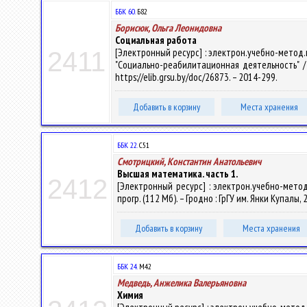
ББК 60.
Б82
Борисюк, Ольга Леонидовна
Социальная работа
[Электронный ресурс] : электрон.учебно-метод
2411
"Социально-реабилитационная деятельность" / О
https://elib.grsu.by/doc/26873. – 2014-299.
Добавить в корзину
Места хранения
ББК 22.
С51
Смотрицкий, Константин Анатольевич
Высшая математика. часть 1.
2412
[Электронный ресурс] : электрон.учебно-метод
прогр. (112 Мб). – Гродно : ГрГУ им. Янки Купалы,
Добавить в корзину
Места хранения
ББК 24.
М42
Медведь, Анжелика Валерьяновна
Химия