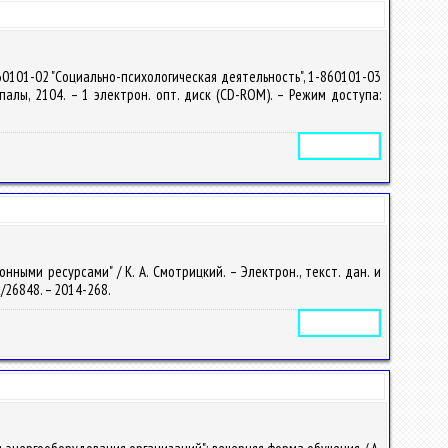
60101-02 "Социально-психологическая деятельность", 1-860101-03
упалы, 2104. – 1 электрон. опт. диск (CD-ROM). – Режим доступа:
Электронное издание
ыми ресурсами" / К. А. Смотрицкий. – Электрон., текст. дан. и
oc/26848. – 2014-268.
Электронное издание