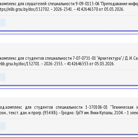
комплекс для слушателей специальности 9-09-0113-06 "Преподавание информати
ttps://elib.grsu.by/doc/132702. – 2026-2341. – 4142646370 от 05.03.2026.
мплекс для студентов специальности 7-07-0731-01 "Архитектура" / Д. И. Сафончи
elib.grsu.by/doc/132701. – 2026-2353. – 4142646353 от 05.03.2026.
етод.комплекс для студентов специальности 1-370106-01 "Техническая
., текст. дан. и прогр. (954 Кб). – Гродно : ГрГУ им. Янки Купалы, 2104. – 1 эл