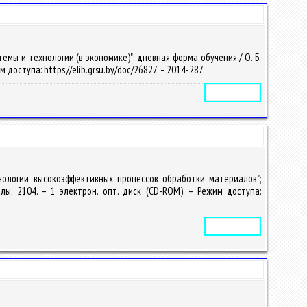
ы и технологии (в экономике)"; дневная форма обучения / О. Б.
им доступа: https://elib.grsu.by/doc/26827. – 2014-287.
Электронное издание
нологии высокоэффективных процессов обработки материалов";
алы, 2104. – 1 электрон. опт. диск (CD-ROM). – Режим доступа:
Электронное издание