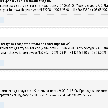
оектирование общественных зданий"
мплекс для студентов специальности 7-07-0731-01 "Архитектура" / А. С. Давидов
оступа: https://elib.grsu.by/doc/132708. – 2026-2348. – 4142646380 от 05.03.202
хитектурно-градостроительное проектирование"
мплекс для студентов специальности 7-07-0731-01 "Архитектура" / А. С. Давидов
тупа: https://elib.grsu.by/doc/132707. – 2026-2349. – 4142646380 от 05.03.2026.
комплекс для слушателей специальности 9-09-0113-06 "Преподавание информати
ttps://elib.grsu.by/doc/132706. – 2026-2342. – 4142646391 от 05.03.2026.