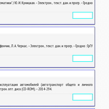
ки" / Ю. И. Куницкая. – Электрон., текст. дан. и прогр. – Гродно
Электронное издание
к, Л. А. Черкас. – Электрон., текст. дан. и прогр. – Гродно : ГрГУ
Электронное издание
 эксплуатация автомобилей (автотранспорт общего и личного
ектрон. опт. диск (CD-ROM). – 2014-294.
Электронное издание