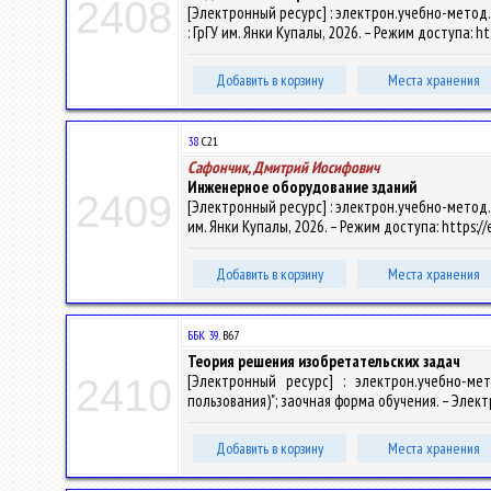
2408
[Электронный ресурс] : электрон.учебно-метод.
: ГрГУ им. Янки Купалы, 2026. – Режим доступа: h
Добавить в корзину
Места хранения
38
С21
Сафончик, Дмитрий Иосифович
Инженерное оборудование зданий
2409
[Электронный ресурс] : электрон.учебно-метод.ко
им. Янки Купалы, 2026. – Режим доступа: https://
Добавить в корзину
Места хранения
ББК 39.
В67
Теория решения изобретательских задач
[Электронный ресурс] : электрон.учебно-м
2410
пользования)"; заочная форма обучения. – Электрон
Добавить в корзину
Места хранения