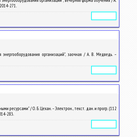
 энергооборудования организаций"; вечерняя форма обучения / А.
– 2014-271.
Электронное издание
 энергооборудования организаций", заочная / А. В. Медведь. –
Электронное издание
ресурсами" / О. Б. Цехан. – Электрон., текст. дан. и прогр. (112
2014-283.
Электронное издание