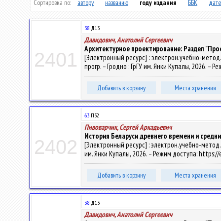
Сортировка по:
автору
названию
году издания
ББК
дате
38
Д13
Давидович, Анатолий Сергеевич
Архитектурное проектирование: Раздел "Пр
2401
[Электронный ресурс] : электрон.учебно-метод.к
прогр. – Гродно : ГрГУ им. Янки Купалы, 2026. – 
Добавить в корзину
Места хранения
63
П32
Пивоварчик, Сергей Аркадьевич
История Беларуси древнего времени и средни
2402
[Электронный ресурс] : электрон.учебно-метод.ко
им. Янки Купалы, 2026. – Режим доступа: https://
Добавить в корзину
Места хранения
38
Д13
Давидович, Анатолий Сергеевич