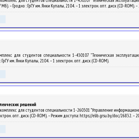
.комплекс для студентов специальности 1-430107 "Техническая эксплуатация
,7 Мб). – Гродно : ГрГУ им. Янки Купалы, 2104. – 1 электрон. опт. диск (CD-ROM). 
омплекс для студентов специальности 1-430107 "Техническая эксплуатация
: ГрГУ им. Янки Купалы, 2104. – 1 электрон. опт. диск (CD-ROM).
вленческих решений
комплекс для студентов специальности 1-260301 "Управление информационными 
лектрон. опт. диск (CD-ROM). – Режим доступа: https://elib.grsu.by/doc/26832. – 