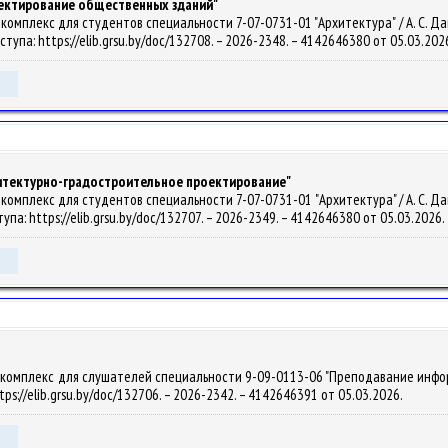
оектирование общественных зданий"
мплекс для студентов специальности 7-07-0731-01 "Архитектура" / А. С. Давидов
оступа: https://elib.grsu.by/doc/132708. – 2026-2348. – 4142646380 от 05.03.202
хитектурно-градостроительное проектирование"
мплекс для студентов специальности 7-07-0731-01 "Архитектура" / А. С. Давидов
тупа: https://elib.grsu.by/doc/132707. – 2026-2349. – 4142646380 от 05.03.2026.
комплекс для слушателей специальности 9-09-0113-06 "Преподавание информати
ttps://elib.grsu.by/doc/132706. – 2026-2342. – 4142646391 от 05.03.2026.