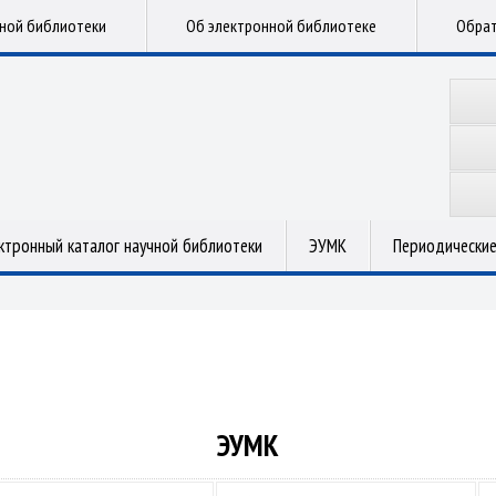
чной библиотеки
Об электронной библиотеке
Обрат
ктронный каталог научной библиотеки
ЭУМК
Периодические
ЭУМК