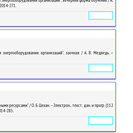
 энергооборудования организаций"; вечерняя форма обучения / А.
– 2014-271.
Электронное издание
 энергооборудования организаций", заочная / А. В. Медведь. –
Электронное издание
ресурсами" / О. Б. Цехан. – Электрон., текст. дан. и прогр. (112
2014-283.
Электронное издание