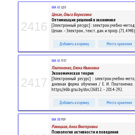
ББК 65.
Ц55
Цехан, Ольга Борисовна
Оптимизация решений в эконимике
2416
[Электронный ресурс] : электрон.учебно-метод
Цехан. – Электрон., текст. дан. и прогр. (71,4 Мб
Добавить в корзину
Места хранения
ББК 65.
П37
Платоненко, Елена Ивановна
Экономическая теория
[Электронный ресурс] : электрон.учебно-мет
2417
дневная форма обучения / Е. И. Платоненко. –
https://elib.grsu.by/doc/26812. – 2014-292.
Добавить в корзину
Места хранения
ББК 88.
Р19
Ракицкая, Анна Викторовна
Психология активности и поведения