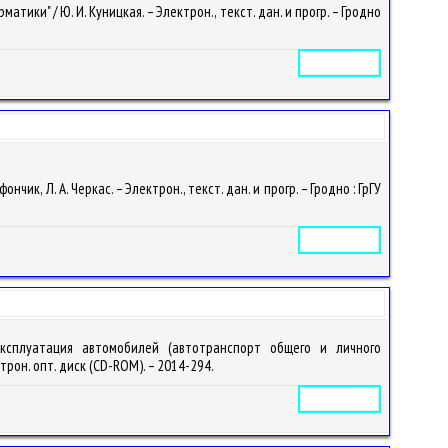
ки" / Ю. И. Куницкая. – Электрон., текст. дан. и прогр. – Гродно
Электронное издание
к, Л. А. Черкас. – Электрон., текст. дан. и прогр. – Гродно : ГрГУ
Электронное издание
 эксплуатация автомобилей (автотранспорт общего и личного
ектрон. опт. диск (CD-ROM). – 2014-294.
Электронное издание