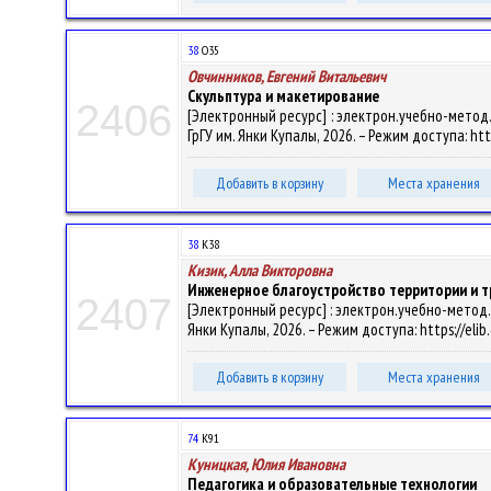
38
О35
Овчинников, Евгений Витальевич
Скульптура и макетирование
2406
[Электронный ресурс] : электрон.учебно-метод.ко
ГрГУ им. Янки Купалы, 2026. – Режим доступа: htt
Добавить в корзину
Места хранения
38
К38
Кизик, Алла Викторовна
Инженерное благоустройство территории и т
2407
[Электронный ресурс] : электрон.учебно-метод.ко
Янки Купалы, 2026. – Режим доступа: https://eli
Добавить в корзину
Места хранения
74
К91
Куницкая, Юлия Ивановна
Педагогика и образовательные технологии