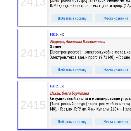
2413
[Электронный ресурс] : электрон.учебно-метод
В. Медведь. – Электрон., текст. дан. и прогр. (12
Добавить в корзину
Места хранения
ББК 24.
М42
Медведь, Анжелика Валерьяновна
Химия
2414
[Электрон.ресурс] : электрон.учебно-метод.к
Электрон.текст.дан. и прогр. (9,71 Мб). – Гродно 
Добавить в корзину
Места хранения
ББК 65.
Ц55
Цехан, Ольга Борисовна
Ситуационный анализ и моделирование упра
2415
[Электронный ресурс] : электрон.учебно-метод.
Мб). – Гродно : ГрГУ им. Янки Купалы, 2104. – 1 э
Добавить в корзину
Места хранения