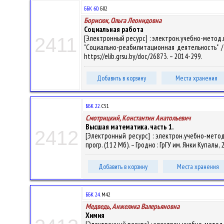
ББК 60.
Б82
Борисюк, Ольга Леонидовна
Социальная работа
[Электронный ресурс] : электрон.учебно-метод
2411
"Социально-реабилитационная деятельность" / О
https://elib.grsu.by/doc/26873. – 2014-299.
Добавить в корзину
Места хранения
ББК 22.
С51
Смотрицкий, Константин Анатольевич
Высшая математика. часть 1.
2412
[Электронный ресурс] : электрон.учебно-метод
прогр. (112 Мб). – Гродно : ГрГУ им. Янки Купалы,
Добавить в корзину
Места хранения
ББК 24.
М42
Медведь, Анжелика Валерьяновна
Химия