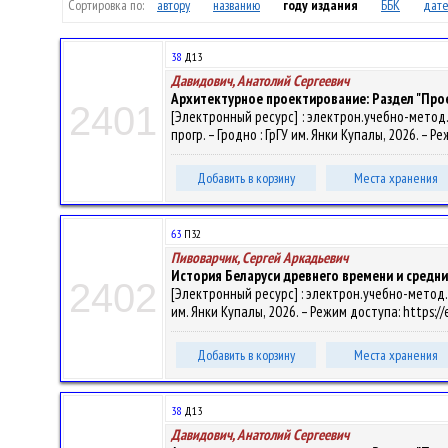
Сортировка по:
автору
названию
году издания
ББК
дате
38
Д13
Давидович, Анатолий Сергеевич
Архитектурное проектирование: Раздел "Пр
2401
[Электронный ресурс] : электрон.учебно-метод.к
прогр. – Гродно : ГрГУ им. Янки Купалы, 2026. – 
Добавить в корзину
Места хранения
63
П32
Пивоварчик, Сергей Аркадьевич
История Беларуси древнего времени и средни
2402
[Электронный ресурс] : электрон.учебно-метод.ко
им. Янки Купалы, 2026. – Режим доступа: https://
Добавить в корзину
Места хранения
38
Д13
Давидович, Анатолий Сергеевич