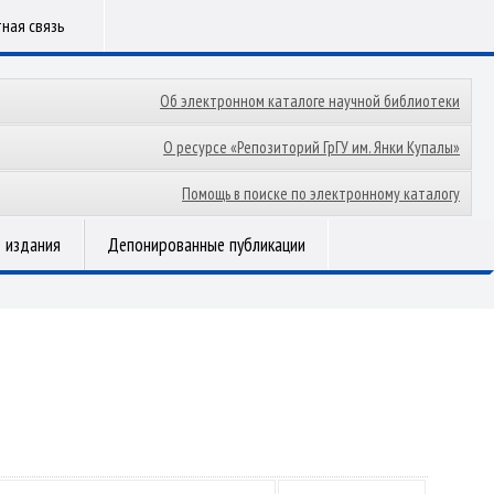
ная связь
Об электронном каталоге научной библиотеки
О ресурсе «Репозиторий ГрГУ им. Янки Купалы»
Помощь в поиске по электронному каталогу
 издания
Депонированные публикации