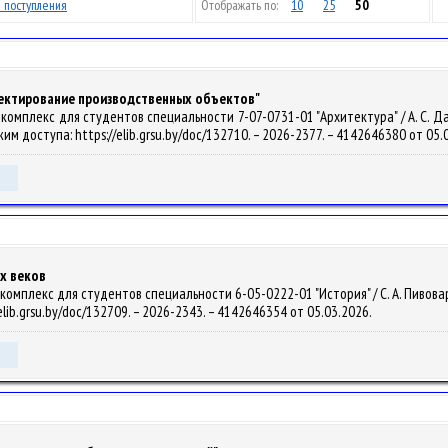
 поступления
Отображать по:
10
25
50
оектирование производственных объектов"
омплекс для студентов специальности 7-07-0731-01 "Архитектура" / А. С. Давид
Режим доступа: https://elib.grsu.by/doc/132710. – 2026-2377. – 4142646380 от 05.
х веков
мплекс для студентов специальности 6-05-0222-01 "История" / С. А. Пивоварчик, 
elib.grsu.by/doc/132709. – 2026-2343. – 4142646354 от 05.03.2026.