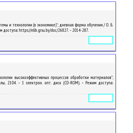
ы и технологии (в экономике)"; дневная форма обучения / О. Б.
им доступа: https://elib.grsu.by/doc/26827. – 2014-287.
Электронное издание
нологии высокоэффективных процессов обработки материалов";
алы, 2104. – 1 электрон. опт. диск (CD-ROM). – Режим доступа:
Электронное издание