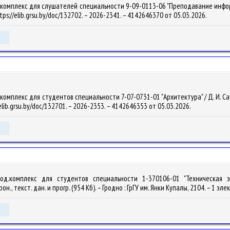
комплекс для слушателей специальности 9-09-0113-06 "Преподавание информати
ttps://elib.grsu.by/doc/132702. – 2026-2341. – 4142646370 от 05.03.2026.
мплекс для студентов специальности 7-07-0731-01 "Архитектура" / Д. И. Сафончи
elib.grsu.by/doc/132701. – 2026-2353. – 4142646353 от 05.03.2026.
етод.комплекс для студентов специальности 1-370106-01 "Техническая
., текст. дан. и прогр. (954 Кб). – Гродно : ГрГУ им. Янки Купалы, 2104. – 1 эл