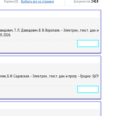
Корзина
(0):
Выбрать все на странице
Документов:
2418
ович, Т. Л. Давидович, В. В. Воропаев. – Электрон., текст. дан. и
03.2026.
Электронное издание
Б. И. Садовская. – Электрон., текст. дан. и прогр. – Гродно : ГрГУ
Электронное издание