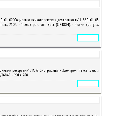
60101-02 "Социально-психологическая деятельность", 1-860101-03
упалы, 2104. – 1 электрон. опт. диск (CD-ROM). – Режим доступа:
Электронное издание
ыми ресурсами" / К. А. Смотрицкий. – Электрон., текст. дан. и
oc/26848. – 2014-268.
Электронное издание