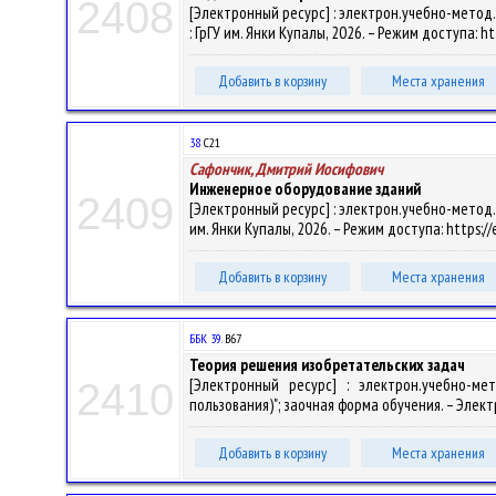
2408
[Электронный ресурс] : электрон.учебно-метод.
: ГрГУ им. Янки Купалы, 2026. – Режим доступа: h
Добавить в корзину
Места хранения
38
С21
Сафончик, Дмитрий Иосифович
Инженерное оборудование зданий
2409
[Электронный ресурс] : электрон.учебно-метод.ко
им. Янки Купалы, 2026. – Режим доступа: https://
Добавить в корзину
Места хранения
ББК 39.
В67
Теория решения изобретательских задач
[Электронный ресурс] : электрон.учебно-м
2410
пользования)"; заочная форма обучения. – Электрон
Добавить в корзину
Места хранения