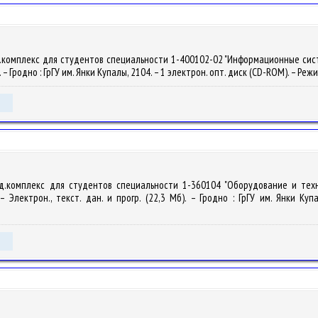
.комплекс для студентов специальности 1-400102-02 "Информационные систем
). – Гродно : ГрГУ им. Янки Купалы, 2104. – 1 электрон. опт. диск (CD-ROM). – Реж
од.комплекс для студентов специальности 1-360104 "Оборудование и тех
 Электрон., текст. дан. и прогр. (22,3 Мб). – Гродно : ГрГУ им. Янки Куп