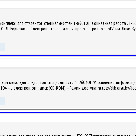
.комплекс для студентов специальностей 1-860101 "Социальная работа", 1-8
. Л. Борисюк. – Электрон., текст. дан. и прогр. – Гродно : ГрГУ им. Янки К
.комплекс для студентов специальности 1-260301 "Управление информационн
 2104. – 1 электрон. опт. диск (CD-ROM). – Режим доступа: https://elib.grsu.by/d