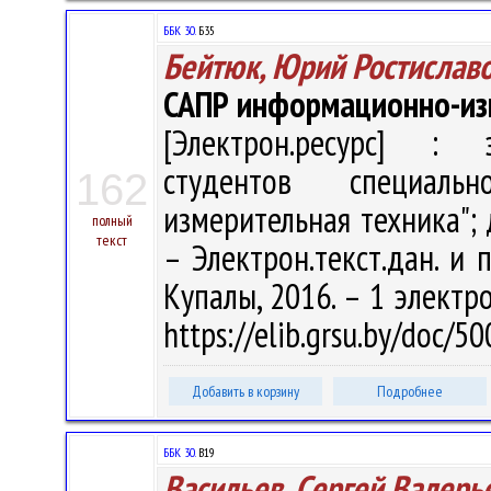
ББК 30.
Б35
Бейтюк, Юрий Ростислав
САПР информационно-из
[Электрон.ресурс] : э
студентов специаль
162
измерительная техника"; 
полный
текст
– Электрон.текст.дан. и п
Купалы, 2016. – 1 электро
https://elib.grsu.by/doc/
Добавить в корзину
Подробнее
ББК 30.
В19
Васильев, Сергей Валерь