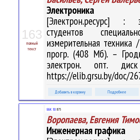
Электроника
[Электрон.ресурс] : э
студентов специаль
163
измерительная техника / 
полный
текст
прогр. (408 Мб). – Грод
электрон. опт. дис
https://elib.grsu.by/doc/2
Добавить в корзину
Подробнее
ББК 30.
В75
Воропаева, Евгения Тим
Инженерная графика