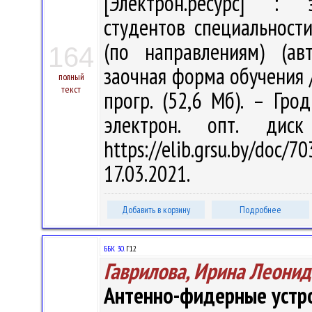
[Электрон.ресурс] : э
студентов специальности
(по направлениям) (ав
164
заочная форма обучения / 
полный
текст
прогр. (52,6 Мб). – Гро
электрон. опт. дис
https://elib.grsu.by/do
17.03.2021.
Добавить в корзину
Подробнее
ББК 30.
Г12
Гаврилова, Ирина Леонид
Антенно-фидерные устр