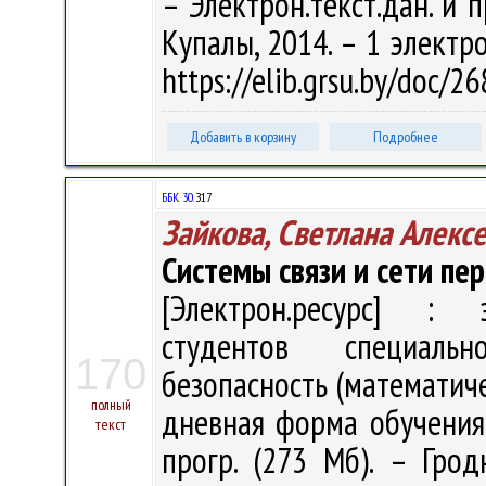
– Электрон.текст.дан. и п
Купалы, 2014. – 1 электро
https://elib.grsu.by/doc/2
Добавить в корзину
Подробнее
ББК 30.
З17
Зайкова, Светлана Алекс
Системы связи и сети п
[Электрон.ресурс] : э
студентов специальн
170
безопасность (математич
полный
дневная форма обучения /
текст
прогр. (273 Мб). – Грод