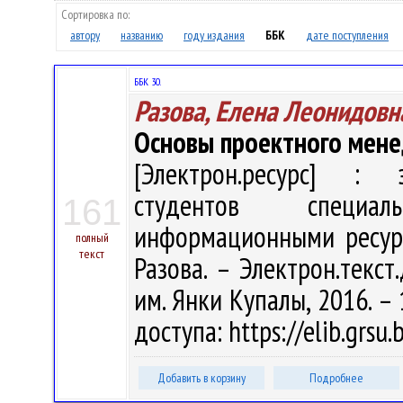
Сортировка по:
автору
названию
году издания
ББК
дате поступления
ББК 30.
Разова, Елена Леонидовн
Основы проектного мен
[Электрон.ресурс] : э
студентов специал
161
информационными ресурс
полный
текст
Разова. – Электрон.текст.
им. Янки Купалы, 2016. – 
доступа: https://elib.grs
Добавить в корзину
Подробнее