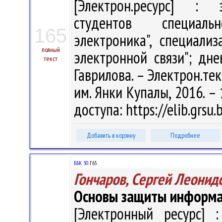
[Электрон.ресурс] : э
студентов специаль
165
электроника", специали
полный
электронной связи"; дне
текст
Гаврилова. – Электрон.текс
им. Янки Купалы, 2016. – 
доступа: https://elib.grs
Добавить в корзину
Подробнее
ББК 30.
Г65
Гончаров, Сергей Леонид
Основы защиты информ
[Электронный ресурс] :