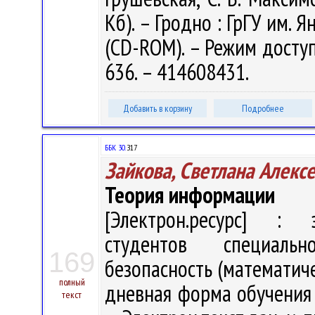
Кб). – Гродно : ГрГУ им. Я
(CD-ROM). – Режим доступа
636. – 414608431.
Добавить в корзину
Подробнее
ББК 30.
З17
Зайкова, Светлана Алекс
Теория информации
[Электрон.ресурс] : э
студентов специальн
169
безопасность (математич
полный
дневная форма обучения / 
текст