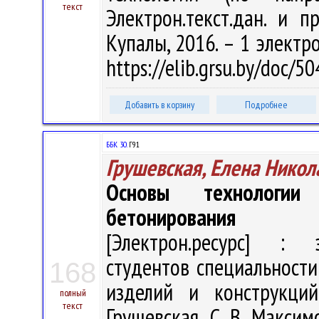
текст
Электрон.текст.дан. и п
Купалы, 2016. – 1 электро
https://elib.grsu.by/doc/
Добавить в корзину
Подробнее
ББК 30.
Г91
Грушевская, Елена Никол
Основы технологии
бетонирования
[Электрон.ресурс] : э
студентов специальности
168
изделий и конструкций
полный
текст
Грушевская, С. В. Максимо