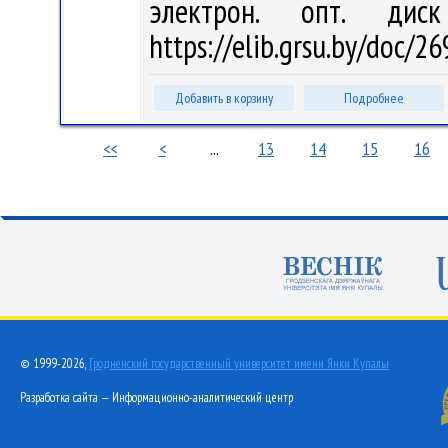
электрон. опт. дис
https://elib.grsu.by/doc/
Добавить в корзину
Подробнее
<<
<
...
13
14
15
16
© 1999-2026,
Гродненский государственный университет имени Янки Купалы
Разработка сайта — Информационно-аналитический центр