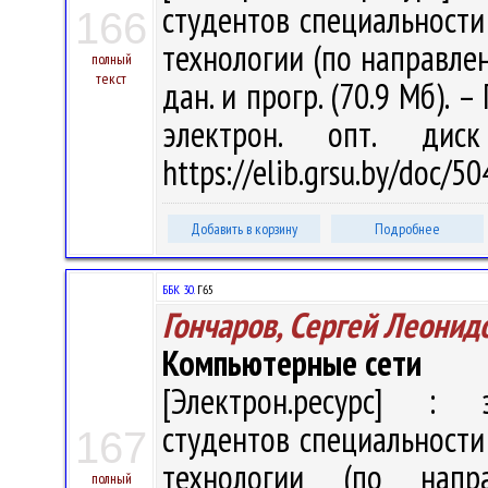
студентов специальност
166
технологии (по направления
полный
текст
дан. и прогр. (70.9 Мб). –
электрон. опт. дис
https://elib.grsu.by/doc/5
Добавить в корзину
Подробнее
ББК 30.
Г65
Гончаров, Сергей Леонид
Компьютерные сети
[Электрон.ресурс] : э
студентов специальност
167
технологии (по напр
полный