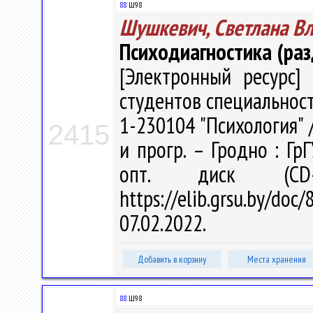
88
Ш98
Шушкевич, Светлана В
Психодиагностика (ра
[Электронный ресурс] 
студентов специальност
1-230104 "Психология" /
2415
и прогр. – Гродно : Гр
опт. диск (CD
https://elib.grsu.by/d
07.02.2022.
Добавить в корзину
Места хранения
88
Ш98