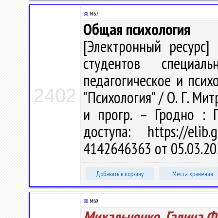
88
М67
Общая психология
[Электронный ресурс] 
студентов специаль
педагогическое и психо
2402
"Психология" / О. Г. Мит
и прогр. – Гродно : 
доступа: https://eli
4142646363 от 05.03.20
Добавить в корзину
Места хранения
88
М69
Михальченко, Галина 