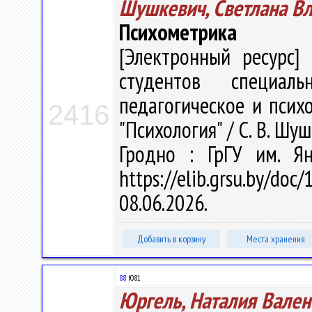
Шушкевич, Светлана В
Психометрика
[Электронный ресурс] 
студентов специаль
педагогическое и психо
2416
"Психология" / С. В. Шуш
Гродно : ГрГУ им. Я
https://elib.grsu.by/d
08.06.2026.
Добавить в корзину
Места хранения
88
Ю81
Юргель, Наталия Вален