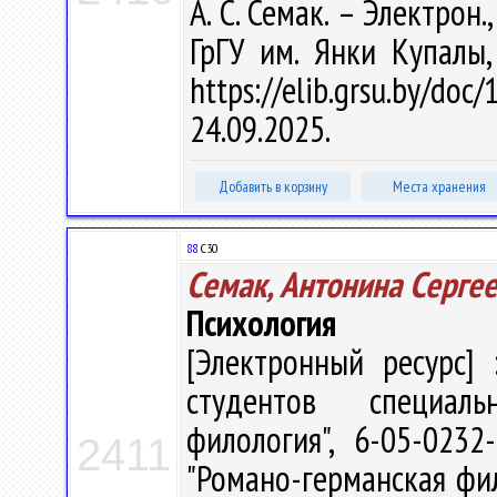
А. С. Семак. – Электрон.,
ГрГУ им. Янки Купалы
https://elib.grsu.by/d
24.09.2025.
Добавить в корзину
Места хранения
88
С30
Семак, Антонина Серге
Психология
[Электронный ресурс] 
студентов специаль
филология", 6-05-0232
2411
"Романо-германская филол