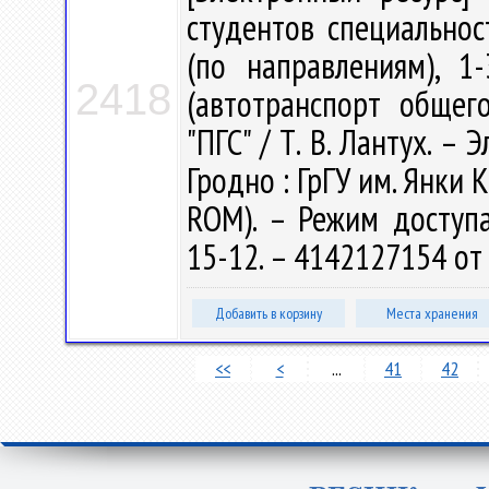
студентов специальнос
(по направлениям), 1
2418
(автотранспорт общег
"ПГС" / Т. В. Лантух. – Э
Гродно : ГрГУ им. Янки К
ROM). – Режим доступа: 
15-12. – 4142127154 от
Добавить в корзину
Места хранения
<<
<
...
41
42