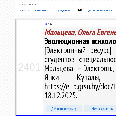
Сортировка по:
автору
названию
году издания
ББК
дате поступления
88
М21
Мальцева, Ольга Евген
Эволюционная психоло
[Электронный ресурс] 
студентов специальнос
2401
Мальцева. – Электрон., 
Янки Купалы, 
https://elib.grsu.by/d
18.12.2025.
Добавить в корзину
Места хранения