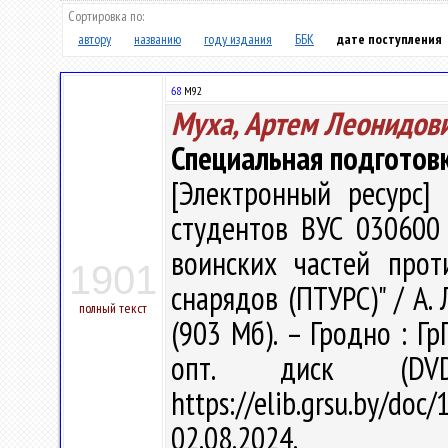
Сортировка по:
автору
названию
году издания
ББК
дате поступления
68
М92
Муха, Артем Леонидов
Специальная подготов
[Электронный ресурс] 
студентов ВУС 030600
воинских частей прот
1901
снарядов (ПТУРС)" / А. Л
полный текст
(903 Мб). – Гродно : Гр
опт. диск (DV
https://elib.grsu.by/d
02.08.2024.