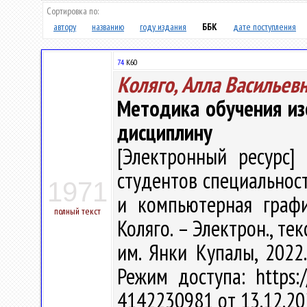
Сортировка по:
автору
названию
году издания
ББК
дате поступления
74
К60
Коляго, Алла Васильев
Методика обучения из
дисциплину
[Электронный ресурс] 
студентов специальност
1971
и компьютерная графи
полный текст
Коляго. – Электрон., текс
им. Янки Купалы, 2022.
Режим доступа: https:/
4142230981 от 13.12.20