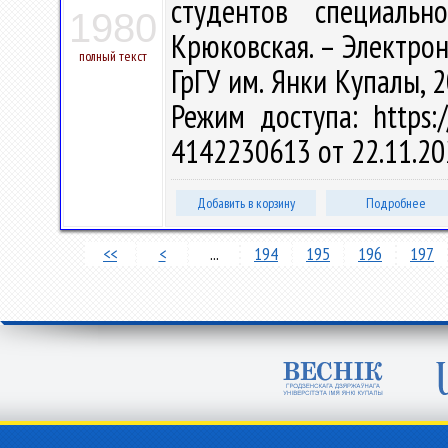
студентов специальн
1980
Крюковская. – Электрон.,
полный текст
ГрГУ им. Янки Купалы, 2
Режим доступа: https:/
4142230613 от 22.11.20
Добавить в корзину
Подробнее
<<
<
...
194
195
196
197