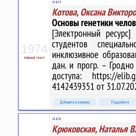
74
К73
Котова, Оксана Виктор
Основы генетики чело
[Электронный ресурс] 
студентов специальн
1974
инклюзивное образовани
полный текст
дан. и прогр. – Гродно
доступа: https://eli
4142439351 от 31.07.20
Добавить в корзину
Подробнее
74
К78
Крюковская, Наталья 