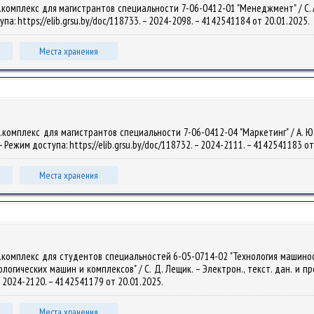
омплекс для магистрантов специальности 7-06-0412-01 "Менеджмент" / С. А. Са
па: https://elib.grsu.by/doc/118733. – 2024-2098. – 4142541184 от 20.01.2025.
Места хранения
омплекс для магистрантов специальности 7-06-0412-04 "Маркетинг" / А. Ю. Ши
 – Режим доступа: https://elib.grsu.by/doc/118732. – 2024-2111. – 4142541183 о
Места хранения
д.комплекс для студентов специальностей 6-05-0714-02 "Технология машино
ических машин и комплексов" / С. Д. Лещик. – Электрон., текст. дан. и прогр
 – 2024-2120. – 4142541179 от 20.01.2025.
Места хранения