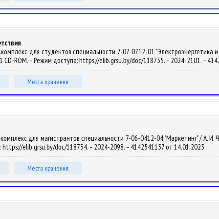
етствия
комплекс для студентов специальности 7-07-0712-01 "Электроэнергетика и эле
 – 1 CD-ROM. – Режим доступа: https://elib.grsu.by/doc/118735. – 2024-2101. – 4
Места хранения
мплекс для магистрантов специальности 7-06-0412-04 "Маркетинг" / А. И. Чигри
 https://elib.grsu.by/doc/118734. – 2024-2098. – 4142541157 от 14.01.2025.
Места хранения