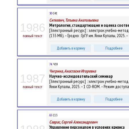
30
С41
Ситкевич, Татьяна Анатольевна
1986
Метрология, стандартизация и оценка соотв
[Электронный ресурс] : электрон.учебно-метод.
(135 Мб). – Гродно : ГрГУ им. Янки Купалы, 2025.
полный текст
Добавить в корзину
Подробнее
74
Ч59
Чигрина, Анастасия Игоревна
1987
Научно-исследовательский семинар
[Электронный ресурс] : электрон.учебно-метод.ко
Янки Купалы, 2025. – 1 CD-ROM. – Режим доступа:
полный текст
Добавить в корзину
Подробнее
65
С13
Саврас, Сергей Александрович
Управление персоналом в условиях кризиса