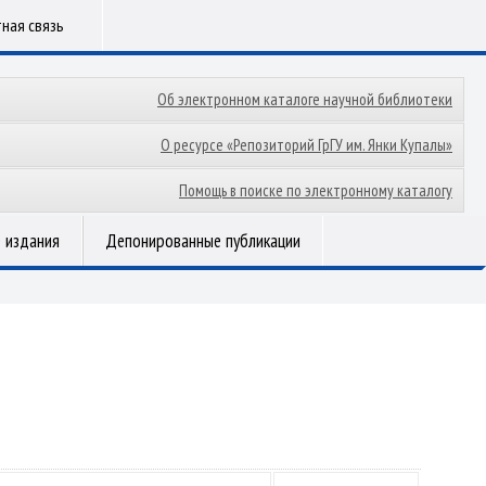
ная связь
Об электронном каталоге научной библиотеки
О ресурсе «Репозиторий ГрГУ им. Янки Купалы»
Помощь в поиске по электронному каталогу
 издания
Депонированные публикации