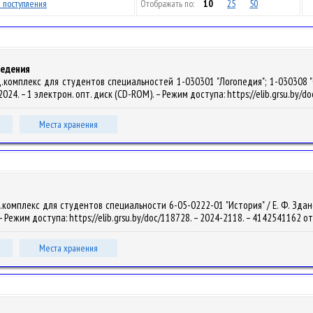
 поступления
Отображать по:
10
25
50
ведения
комплекс для студентов специальностей 1-030301 "Логопедия"; 1-030308 "Ол
, 2024. – 1 электрон. опт. диск (CD-ROM). – Режим доступа: https://elib.grsu.by
Места хранения
омплекс для студентов специальности 6-05-0222-01 "История" / Е. Ф. Зданович
 – Режим доступа: https://elib.grsu.by/doc/118728. – 2024-2118. – 4142541162 о
Места хранения