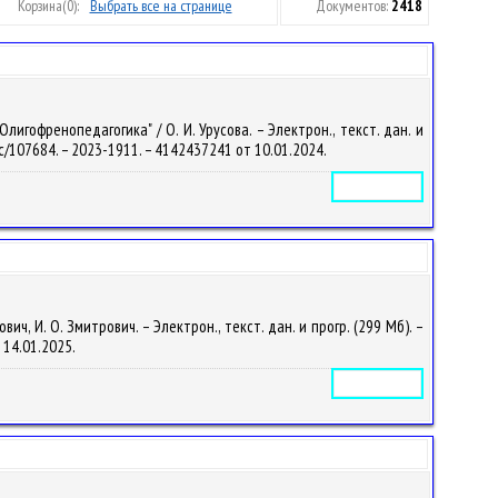
Корзина
(0):
Выбрать все на странице
Документов:
2418
игофренопедагогика" / О. И. Урусова. – Электрон., текст. дан. и
/doc/107684. – 2023-1911. – 4142437241 от 10.01.2024.
Электронное издание
, И. О. Змитрович. – Электрон., текст. дан. и прогр. (299 Мб). –
т 14.01.2025.
Электронное издание