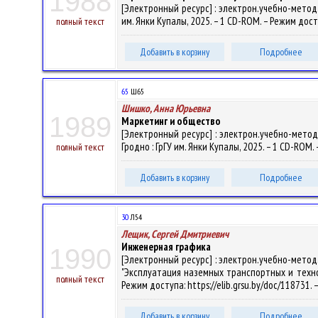
1988
[Электронный ресурс] : электрон.учебно-метод.к
им. Янки Купалы, 2025. – 1 CD-ROM. – Режим досту
полный текст
Добавить в корзину
Подробнее
65
Ш65
Шишко, Анна Юрьевна
1989
Маркетинг и общество
[Электронный ресурс] : электрон.учебно-метод.к
Гродно : ГрГУ им. Янки Купалы, 2025. – 1 CD-ROM.
полный текст
Добавить в корзину
Подробнее
30
Л54
Лещик, Сергей Дмитриевич
Инженерная графика
1990
[Электронный ресурс] : электрон.учебно-мето
"Эксплуатация наземных транспортных и технолог
полный текст
Режим доступа: https://elib.grsu.by/doc/118731.
Добавить в корзину
Подробнее