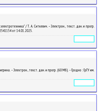
ктротехника" / Т. А. Ситкевич. – Электрон., текст. дан. и прогр.
142541154 от 14.01.2025.
Электронное издание
на. – Электрон., текст. дан. и прогр. (60 Мб). – Гродно : ГрГУ им.
Электронное издание