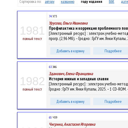
Сортировка по:
автору
названию
году издания
ББК
дате
74
У73
Урусова, Ольга Ивановна
1981
Профилактика и коррекция проблемного по
[Электронный ресурс] : электрон.учебно-метод.
прогр. (2,96 Мб). – Гродно : ГрГУ им. Янки Купалы
полный текст
Добавить в корзину
Подробнее
63
З46
Зданович, Елена Францевна
1982
История южных и западных славян
[Электронный ресурс] : электрон.учебно-метод.к
Гродно : ГрГУ им. Янки Купалы, 2025. – 1 CD-ROM.
полный текст
Добавить в корзину
Подробнее
65
Ч59
Чигрина, Анастасия Игоревна