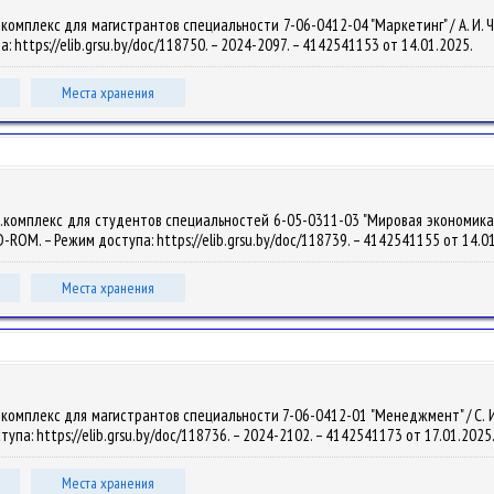
мплекс для магистрантов специальности 7-06-0412-04 "Маркетинг" / А. И. Чигри
: https://elib.grsu.by/doc/118750. – 2024-2097. – 4142541153 от 14.01.2025.
Места хранения
комплекс для студентов специальностей 6-05-0311-03 "Мировая экономика" / А
DVD-ROM. – Режим доступа: https://elib.grsu.by/doc/118739. – 4142541155 от 14.0
Места хранения
омплекс для магистрантов специальности 7-06-0412-01 "Менеджмент" / С. И. Гор
тупа: https://elib.grsu.by/doc/118736. – 2024-2102. – 4142541173 от 17.01.2025
Места хранения