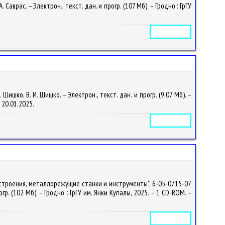
врас. – Электрон., текст. дан. и прогр. (107 Мб). – Гродно : ГрГУ
Электронное издание
шко, В. И. Шишко. – Электрон., текст. дан. и прогр. (9,07 Мб). –
т 20.01.2025.
Электронное издание
строения, металлорежущие станки и инструменты", 6-05-0715-07
. (102 Мб). – Гродно : ГрГУ им. Янки Купалы, 2025. – 1 CD-ROM. –
Электронное издание