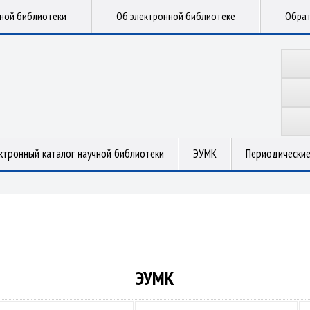
чной библиотеки
Об электронной библиотеке
Обрат
ктронный каталог научной библиотеки
ЭУМК
Периодические
ЭУМК