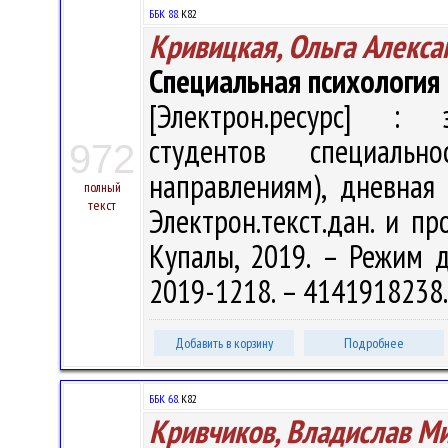
ББК 88.
К82
Кривицкая, Ольга Алекса
Специальная психология
[Электрон.ресурс] : э
студентов специальн
972
направлениям), дневная
полный
текст
Электрон.текст.дан. и пр
Купалы, 2019. – Режим дос
2019-1218. – 4141918238
Добавить в корзину
Подробнее
ББК 68.
К82
Кривчиков, Владислав М