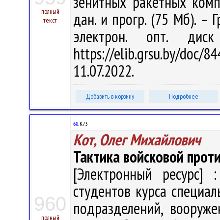
зенитных ракетных компле
полный
дан. и прогр. (75 Мб). – 
текст
электрон. опт. дис
https://elib.grsu.by/do
11.07.2022.
Добавить в корзину
Подробнее
68.
К73
Кот, Олег Михайлович
Тактика войсковой про
[Электронный ресурс] :
студентов курса специал
960
подразделений, вооруже
полный