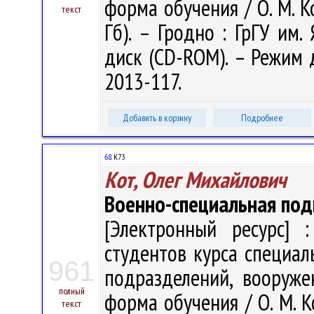
форма обучения / О. М. Кот
текст
Гб). – Гродно : ГрГУ им.
диск (CD-ROM). – Режим до
2013-117.
Добавить в корзину
Подробнее
68.
К73
Кот, Олег Михайлович
Военно-специальная под
[Электронный ресурс] :
студентов курса специал
961
подразделений, вооруже
полный
форма обучения / О. М. Ко
текст