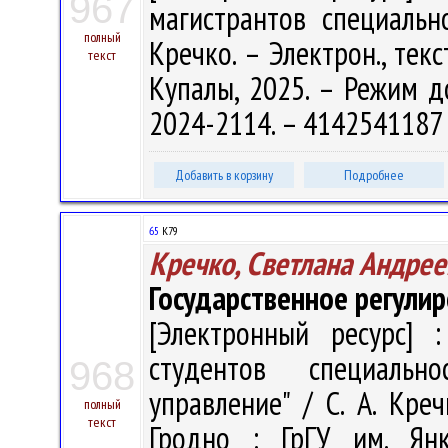
967
магистрантов специально
полный
Кречко. – Электрон., текс
текст
Купалы, 2025. – Режим дос
2024-2114. – 4142541187 
Добавить в корзину
Подробнее
65
К79
Кречко, Светлана Андрее
Государственное регули
[Электронный ресурс] :
студентов специальн
968
управление" / С. А. Креч
полный
текст
Гродно : ГрГУ им. Ян