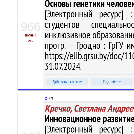
Основы генетики челове
[Электронный ресурс] :
студентов специальн
966
инклюзивное образование" /
полный
текст
прогр. – Гродно : ГрГУ и
https://elib.grsu.by/do
31.07.2024.
Добавить в корзину
Подробнее
65
К79
Кречко, Светлана Андрее
Инновационное развитие
[Электронный ресурс] :