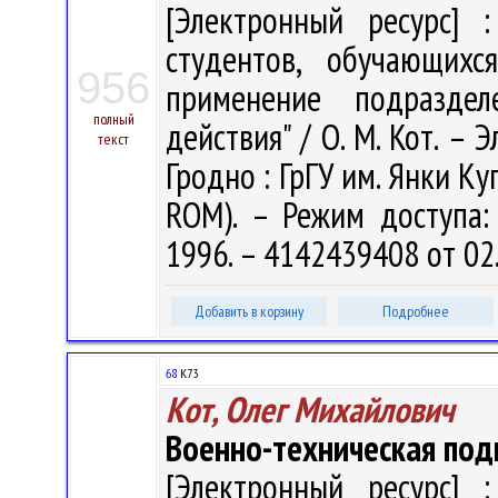
[Электронный ресурс] :
студентов, обучающихс
956
применение подразде
полный
действия" / О. М. Кот. – Э
текст
Гродно : ГрГУ им. Янки Ку
ROM). – Режим доступа: h
1996. – 4142439408 от 02
Добавить в корзину
Подробнее
68
К73
Кот, Олег Михайлович
Военно-техническая под
[Электронный ресурс] :