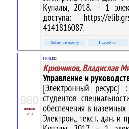
Купалы, 2018. – 1 эле
доступа: https://elib
4141816087.
Добавить в корзину
Подробнее
ББК 68.
К82
Кривчиков, Владислав М
Управление и руководст
[Электронный ресурс] :
студентов специальност
980
обеспечения в наземных в
полный
текст
Электрон., текст. дан. и 
Купалы, 2017. – 1 эле