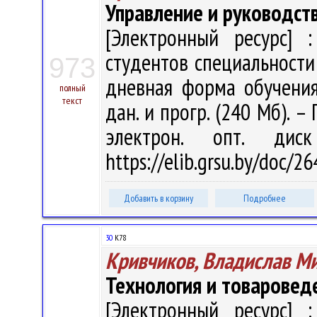
Управление и руководст
[Электронный ресурс] :
студентов специальности
973
дневная форма обучения 
полный
текст
дан. и прогр. (240 Мб). –
электрон. опт. дис
https://elib.grsu.by/doc/2
Добавить в корзину
Подробнее
30
К78
Кривчиков, Владислав М
Технология и товаровед
[Электронный ресурс] :