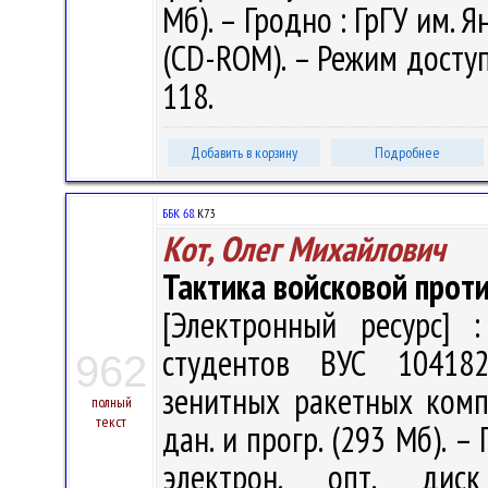
Мб). – Гродно : ГрГУ им. Я
(CD-ROM). – Режим доступа
118.
Добавить в корзину
Подробнее
ББК 68.
К73
Кот, Олег Михайлович
Тактика войсковой про
[Электронный ресурс] :
студентов ВУС 10418
962
зенитных ракетных компле
полный
текст
дан. и прогр. (293 Мб). –
электрон. опт. дис