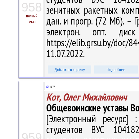
958
зенитных ракетных компле
полный
дан. и прогр. (72 Мб). – 
текст
электрон. опт. дис
https://elib.grsu.by/do
11.07.2022.
Добавить в корзину
Подробнее
68
К73
Кот, Олег Михайлович
Общевоинские уставы Во
[Электронный ресурс] :
студентов ВУС 10418
959