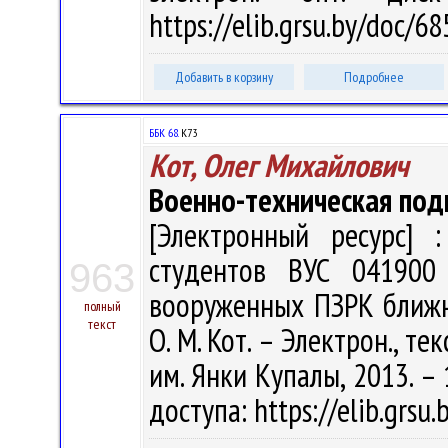
https://elib.grsu.by/doc/6
Добавить в корзину
Подробнее
ББК 68.
К73
Кот, Олег Михайлович
Военно-техническая под
[Электронный ресурс] :
студентов ВУС 041900 
963
вооруженных ПЗРК ближне
полный
текст
О. М. Кот. – Электрон., тек
им. Янки Купалы, 2013. – 
доступа: https://elib.grsu