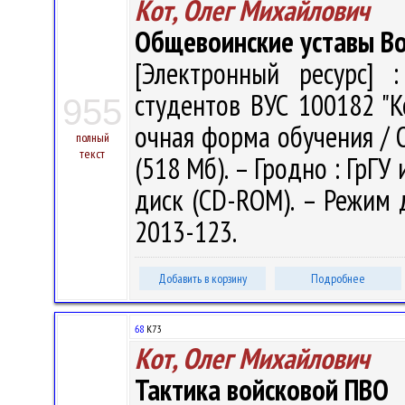
Кот, Олег Михайлович
Общевоинские уставы Во
[Электронный ресурс] :
студентов ВУС 100182 "К
955
очная форма обучения / О. 
полный
текст
(518 Мб). – Гродно : ГрГУ 
диск (CD-ROM). – Режим до
2013-123.
Добавить в корзину
Подробнее
68
К73
Кот, Олег Михайлович
Тактика войсковой ПВО