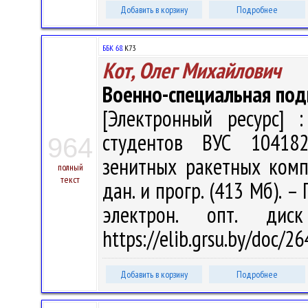
Добавить в корзину
Подробнее
ББК 68.
К73
Кот, Олег Михайлович
Военно-специальная под
[Электронный ресурс] :
студентов ВУС 10418
964
зенитных ракетных компле
полный
текст
дан. и прогр. (413 Мб). –
электрон. опт. дис
https://elib.grsu.by/doc/2
Добавить в корзину
Подробнее