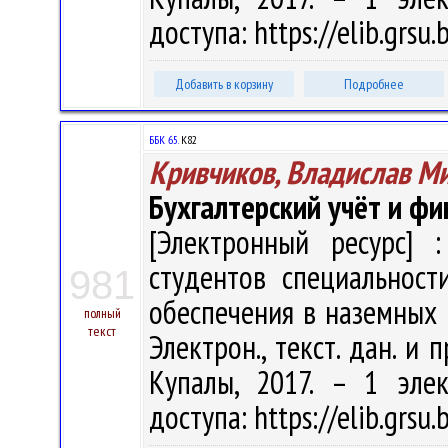
доступа: https://elib.grs
Добавить в корзину
Подробнее
ББК 65.
К82
Кривчиков, Владислав М
Бухгалтерский учёт и ф
[Электронный ресурс] :
студентов специальност
981
обеспечения в наземных в
полный
текст
Электрон., текст. дан. и 
Купалы, 2017. – 1 эле
доступа: https://elib.grs