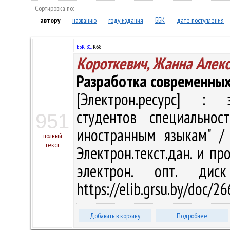
Сортировка по:
автору
названию
году издания
ББК
дате поступления
ББК 81.
К68
Короткевич, Жанна Алек
Разработка современны
[Электрон.ресурс] : э
студентов специально
951
иностранным языкам" / 
полный
текст
Электрон.текст.дан. и про
электрон. опт. дис
https://elib.grsu.by/doc/
Добавить в корзину
Подробнее