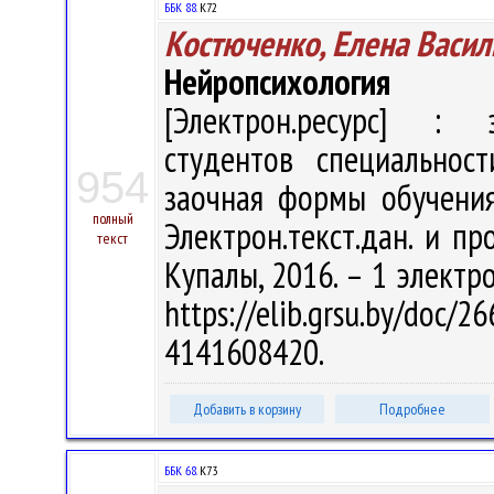
ББК 88.
К72
Костюченко, Елена Васил
Нейропсихология
[Электрон.ресурс] : э
студентов специальнос
954
заочная формы обучения 
полный
Электрон.текст.дан. и про
текст
Купалы, 2016. – 1 электро
https://elib.grsu.by/
4141608420.
Добавить в корзину
Подробнее
ББК 68.
К73