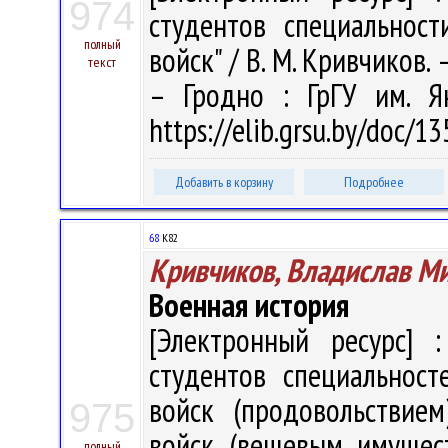
974
студентов специальност
полный
войск" / В. М. Кривчиков. –
текст
– Гродно : ГрГУ им. Я
https://elib.grsu.by/doc/1
Добавить в корзину
Подробнее
68
К82
Кривчиков, Владислав М
Военная история
[Электронный ресурс] :
студентов специальност
войск (продовольствием
975
войск (вещевым имуществ
полный