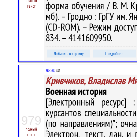
полный
форма обучения / В. М. Кр
текст
мб). – Гродно : ГрГУ им. Я
(CD-ROM). – Режим доступа
834. – 4141609950.
Добавить в корзину
Подробнее
ББК 68.
К82
Кривчиков, Владислав М
Военная история
[Электронный ресурс] :
курсантов специальности
979
(по направлениям)"; очн
полный
Электрон., текст. дан. и 
текст