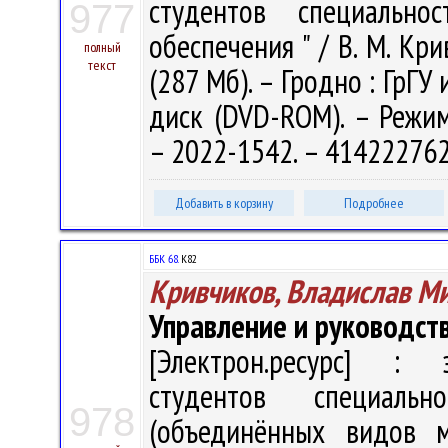
студентов специально
977
обеспечения " / В. М. Кри
полный
текст
(287 Мб). – Гродно : ГрГУ 
диск (DVD-ROM). – Режим д
– 2022-1542. – 414222762
Добавить в корзину
Подробнее
ББК 68.
К82
Кривчиков, Владислав М
Управление и руководст
[Электрон.ресурс] : э
студентов специаль
978
(объединённых видов м