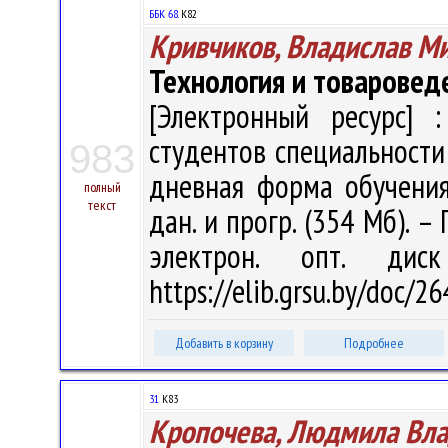
ББК 68.
К82
Кривчиков, Владислав М
Технология и товаровед
[Электронный ресурс] :
студентов специальности
983
дневная форма обучения 
полный
текст
дан. и прогр. (354 Мб). –
электрон. опт. дис
https://elib.grsu.by/doc/2
Добавить в корзину
Подробнее
31
К83
Кропочева, Людмила Вл