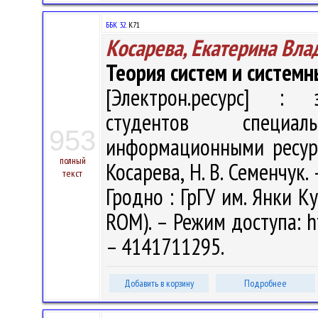
ББК 32.
К71
Косарева, Екатерина Вл
Теория систем и системн
[Электрон.ресурс] : э
студентов специал
953
информационными ресурс
полный
Косарева, Н. В. Семенчук. 
текст
Гродно : ГрГУ им. Янки Ку
ROM). – Режим доступа: ht
– 4141711295.
Добавить в корзину
Подробнее