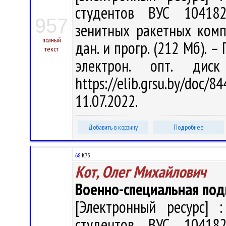
студентов ВУС 10418
957
зенитных ракетных компле
полный
дан. и прогр. (212 Мб). –
текст
электрон. опт. дис
https://elib.grsu.by/do
11.07.2022.
Добавить в корзину
Подробнее
68
К73
Кот, Олег Михайлович
Военно-специальная под
[Электронный ресурс] :
студентов ВУС 10418