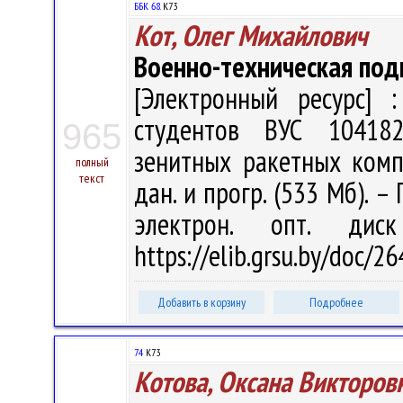
ББК 68.
К73
Кот, Олег Михайлович
Военно-техническая под
[Электронный ресурс] :
студентов ВУС 10418
965
зенитных ракетных компле
полный
текст
дан. и прогр. (533 Мб). –
электрон. опт. дис
https://elib.grsu.by/doc/2
Добавить в корзину
Подробнее
74
К73
Котова, Оксана Викторов