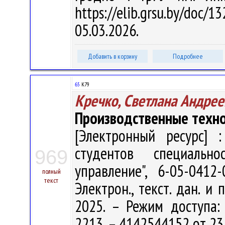
https://elib.grsu.by/do
05.03.2026.
Добавить в корзину
Подробнее
65
К79
Кречко, Светлана Андрее
Производственные техн
[Электронный ресурс] :
студентов специальн
969
управление", 6-05-041
полный
текст
Электрон., текст. дан. и 
2025. – Режим доступа: h
2213. – 4142544152 от 23