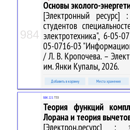
Основы эколого-энергет
[Электронный ресурс] :
студентов специальност
984
электротехника", 6-05-0
05-0716-03 "Информацио
/ Л. В. Кропочева. – Элект
им. Янки Купалы, 2026.
Добавить в корзину
Места хранения
ББК 22.1
Т33
Теория функций компл
Лорана и теория вычето
[Электрон.ресурс] : э