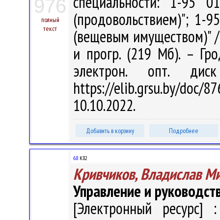
специальности: 1-95 0
976
(продовольствием)"; 1-9
полный
текст
(вещевым имуществом)" / В
и прогр. (219 Мб). – Гр
электрон. опт. дис
https://elib.grsu.by/do
10.10.2022.
Добавить в корзину
Подробнее
68
К82
Кривчиков, Владислав М
Управление и руководст
[Электронный ресурс] :