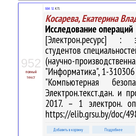
ББК 32.
К71
Косарева, Екатерина Вл
Исследование операций
[Электрон.ресурс] : э
студентов специальносте
(научно-производств
952
"Информатика", 1-310306
полный
текст
"Компьютерная безо
Электрон.текст.дан. и п
2017. – 1 электрон. о
https://elib.grsu.by/doc/4
Добавить в корзину
Подробнее