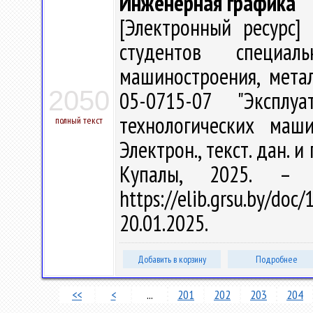
Инженерная графика
[Электронный ресурс] 
студентов специаль
машиностроения, мета
2050
05-0715-07 "Экспл
технологических маш
полный текст
Электрон., текст. дан. и
Купалы, 2025. –
https://elib.grsu.by/d
20.01.2025.
Добавить в корзину
Подробнее
<<
<
...
201
202
203
204