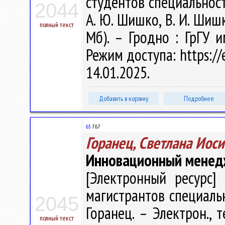
студентов специальност
2044
А. Ю. Шишко, В. И. Шишко
полный текст
Мб). – Гродно : ГрГУ 
Режим доступа: https://
14.01.2025.
Добавить в корзину
Подробнее
65
Г67
Горанец, Светлана Иос
Инновационный мене
[Электронный ресурс] 
магистрантов специальн
2045
Горанец. – Электрон., т
полный текст