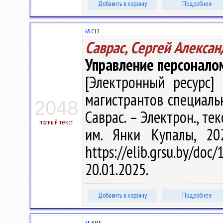
Добавить в корзину
Подробнее
65
С13
Саврас, Сергей Алекса
Управление персоналом
[Электронный ресурс] 
магистрантов специальн
2048
Саврас. – Электрон., текс
полный текст
им. Янки Купалы, 20
https://elib.grsu.by/d
20.01.2025.
Добавить в корзину
Подробнее
65
Ш65