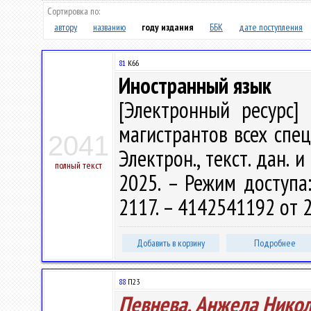
Сортировка по:
автору
названию
году издания
ББК
дате поступления
81
К66
Иностранный язык
[Электронный ресурс] 
магистрантов всех специ
2041
Электрон., текст. дан. 
полный текст
2025. – Режим доступа: 
2117. – 4142541192 от 2
Добавить в корзину
Подробнее
88
П23
Певнева, Анжела Нико