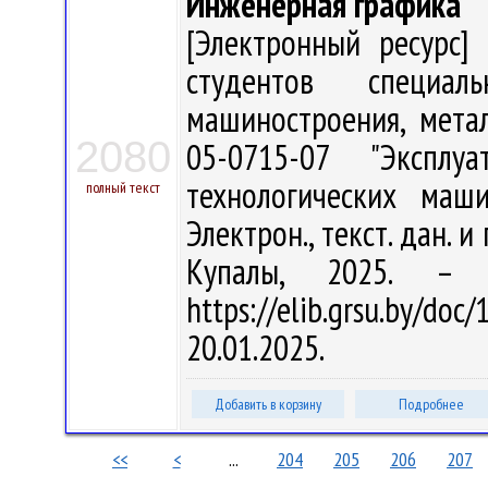
Инженерная графика
[Электронный ресурс] 
студентов специаль
машиностроения, мета
2080
05-0715-07 "Экспл
технологических маш
полный текст
Электрон., текст. дан. и
Купалы, 2025. –
https://elib.grsu.by/d
20.01.2025.
Добавить в корзину
Подробнее
<<
<
...
204
205
206
207