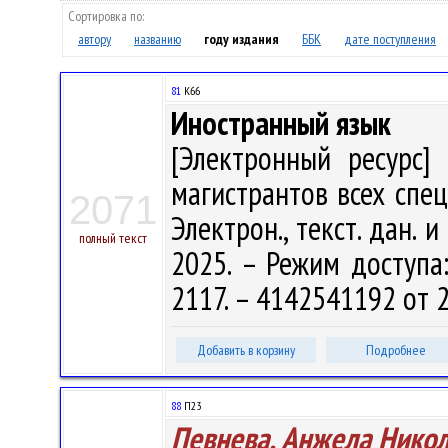
Сортировка по:
автору
названию
году издания
ББК
дате поступления
81
К66
Иностранный язык
[Электронный ресурс] 
магистрантов всех специ
2071
Электрон., текст. дан. 
полный текст
2025. – Режим доступа: 
2117. – 4142541192 от 2
Добавить в корзину
Подробнее
88
П23
Певнева, Анжела Нико