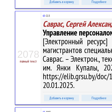
Добавить в корзину
Подробнее
65
С13
Саврас, Сергей Алекса
Управление персоналом
[Электронный ресурс] 
магистрантов специальн
2078
Саврас. – Электрон., текс
полный текст
им. Янки Купалы, 20
https://elib.grsu.by/d
20.01.2025.
Добавить в корзину
Подробнее
65
Ш65