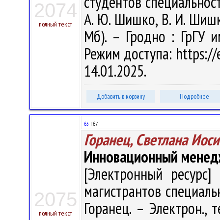
студентов специальност
2074
А. Ю. Шишко, В. И. Шишко
полный текст
Мб). – Гродно : ГрГУ 
Режим доступа: https://
14.01.2025.
Добавить в корзину
Подробнее
65
Г67
Горанец, Светлана Иос
Инновационный мене
[Электронный ресурс] 
магистрантов специальн
2075
Горанец. – Электрон., т
полный текст