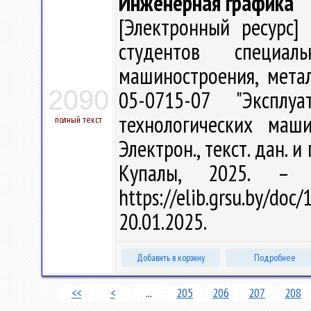
Инженерная графика
[Электронный ресурс] 
студентов специаль
машиностроения, мета
2090
05-0715-07 "Экспл
технологических маш
полный текст
Электрон., текст. дан. и
Купалы, 2025. –
https://elib.grsu.by/d
20.01.2025.
Добавить в корзину
Подробнее
<<
<
...
205
206
207
208