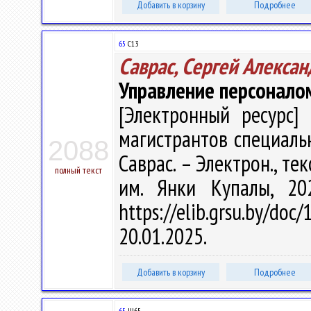
Добавить в корзину
Подробнее
65
С13
Саврас, Сергей Алекса
Управление персоналом
[Электронный ресурс] 
магистрантов специальн
2088
Саврас. – Электрон., текс
полный текст
им. Янки Купалы, 20
https://elib.grsu.by/d
20.01.2025.
Добавить в корзину
Подробнее
65
Ш65