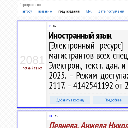
Сортировка по:
автору
названию
году издания
ББК
дате поступления
81
К66
Иностранный язык
[Электронный ресурс] 
магистрантов всех специ
2081
Электрон., текст. дан. 
полный текст
2025. – Режим доступа: 
2117. – 4142541192 от 2
Добавить в корзину
Подробнее
88
П23
Певнева, Анжела Нико