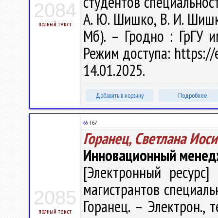
студентов специальност
2084
А. Ю. Шишко, В. И. Шишко
полный текст
Мб). – Гродно : ГрГУ 
Режим доступа: https://
14.01.2025.
Добавить в корзину
Подробнее
65
Г67
Горанец, Светлана Иос
Инновационный мене
[Электронный ресурс] 
магистрантов специальн
2085
Горанец. – Электрон., т
полный текст