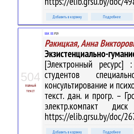
https://elib.grsu.by/doc/4
Добавить в корзину
Подробнее
ББК 88.
Р19
Ракицкая, Анна Викторов
Экзистенциально-гумани
[Электронный ресурс] :
студентов специальн
504
консультирование и психок
полный
текст
текст. дан. и прогр. – Г
электр.компакт дис
https://elib.grsu.by/doc/2
Добавить в корзину
Подробнее