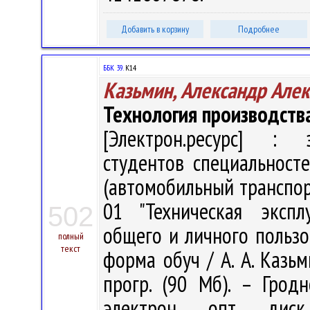
Добавить в корзину
Подробнее
ББК 39.
К14
Казьмин, Александр Алек
Технология производств
[Электрон.ресурс] : э
студентов специальносте
(автомобильный транспор
01 "Техническая экспл
502
общего и личного пользов
полный
текст
форма обуч / А. А. Казьми
прогр. (90 Мб). – Грод
электрон. опт. дис