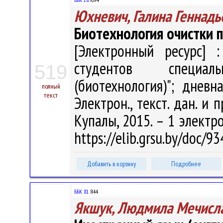
Юхневич, Галина Геннадь
Биотехнология очистки
[Электронный ресурс] :
студентов специал
519
(биотехнология)"; дневн
полный
текст
Электрон., текст. дан. и п
Купалы, 2015. – 1 электро
https://elib.grsu.by/doc/
Добавить в корзину
Подробнее
ББК 81.
Я44
Якшук, Людмила Мечисл