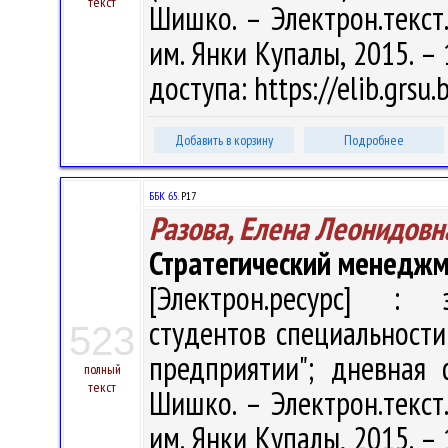
текст
Шишко. – Электрон.текст.д
им. Янки Купалы, 2015. – 
доступа: https://elib.grsu
Добавить в корзину
Подробнее
ББК 65.
Р17
Разова, Елена Леонидовн
Стратегический менедж
[Электрон.ресурс] : э
студентов специальности
523
предприятии"; дневная 
полный
текст
Шишко. – Электрон.текст.д
им. Янки Купалы, 2015. – 