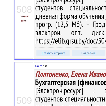
студентов специальнос
508
дневная форма обучения / 
полный
текст
прогр. (12,5 Мб). – Гро
электрон. опт. дис
https://elib.grsu.by/doc/5
Добавить в корзину
Подробнее
ББК 65.
П37
Платоненко, Елена Ивано
Бухгалтерская (финансов
[Электрон.ресурс] : э
студентов специальности 
509