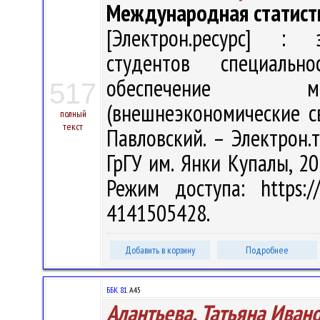
Международная статист
[Электрон.ресурс] : э
студентов специально
обеспечение ме
517
(внешнеэкономические св
полный
текст
Павловский. – Электрон.те
ГрГУ им. Янки Купалы, 20
Режим доступа: https://
4141505428.
Добавить в корзину
Подробнее
ББК 81.
А45
Алантьева, Татьяна Иван