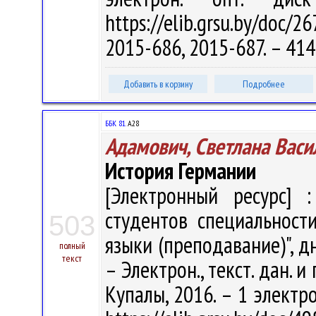
https://elib.grsu.by/doc
2015-686, 2015-687. – 41
Добавить в корзину
Подробнее
ББК 81.
А28
Адамович, Светлана Васи
История Германии
[Электронный ресурс] :
студентов специальност
503
языки (преподавание)", д
полный
текст
– Электрон., текст. дан. и 
Купалы, 2016. – 1 электро