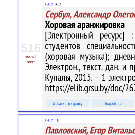
ББК 85.3
С32
Сербул, Александр Олего
Хоровая аранжировка
[Электронный ресурс] :
студентов специальнос
516
(хоровая музыка); днев
полный
текст
Электрон., текст. дан. и 
Купалы, 2015. – 1 электро
https://elib.grsu.by/doc/2
Добавить в корзину
Подробнее
ББК 65.
П12
Павловский, Егор Виталь