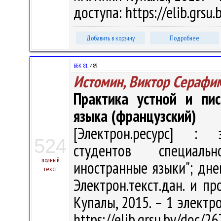
доступа: https://elib.grs
Добавить в корзину
Подробнее
ББК 81.
И89
Истомин, Виктор Серафи
Практика устной и пис
языка (французский)
[Электрон.ресурс] : э
524
студентов специаль
полный
иностранные языки"; дне
текст
Электрон.текст.дан. и пр
Купалы, 2015. – 1 электро
https://elib.grsu.by/doc/2