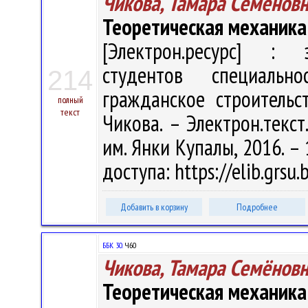
Чикова, Тамара Семёнов
Теоретическая механика
[Электрон.ресурс] : э
студентов специаль
214
гражданское строительс
полный
текст
Чикова. – Электрон.текст.
им. Янки Купалы, 2016. – 
доступа: https://elib.grsu
Добавить в корзину
Подробнее
ББК 30.
Ч60
Чикова, Тамара Семёнов
Теоретическая механика