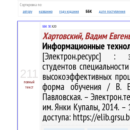
Сортировка по:
автору
названию
году издания
ББК
дате поступления
ББК 30.
Х20
Хартовский, Вадим Евген
Информационные технол
[Электрон.ресурс] : э
студентов специальности
211
высокоэффективных проц
полный
форма обучения / В. Е.
текст
Павловская. – Электрон.тек
им. Янки Купалы, 2014. – 
доступа: https://elib.grsu