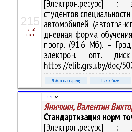
[Электрон.ресурс] : э
студентов специальности
215
автомобилей (автотранс
полный
дневная форма обучения /
текст
прогр. (91.6 Мб). – Гро
электрон. опт. дис
https://elib.grsu.by/doc/
Добавить в корзину
Подробнее
ББК 30.
Я62
Яничкин, Валентин Викто
Стандартизация норм то
[Электрон.ресурс] : э