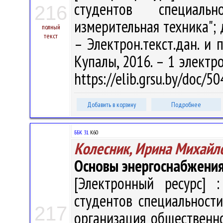
студентов специаль
216
измерительная техника"; 
полный
текст
– Электрон.текст.дан. и п
Купалы, 2016. – 1 электро
https://elib.grsu.by/doc/
Добавить в корзину
Подробнее
ББК 31.
К60
Колесник, Ирина Михайл
Основы энергоснабжени
[Электронный ресурс] :
студентов специальност
217
организация общественно