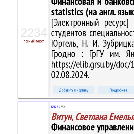
Финансовая и банковск
statistics (на англ. язы
[Электронный ресурс] 
2234
студентов специальност
Юргель, Н. И. Зубрицка
полный текст
Гродно : ГрГУ им. Я
https://elib.grsu.by/d
02.08.2024.
Добавить в корзину
Подробнее
ББК 65.
В54
Витун, Светлана Емель
Финансовое управлени