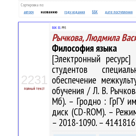
Сортировка по:
автору
названию
году издания
ББК
дате поступления
ББК 81.
Р95
Рычкова, Людмила Вас
Философия языка
[Электронный ресурс] 
студентов специаль
2231
обеспечение межкульт
обучения / Л. В. Рычкова
полный текст
Мб). – Гродно : ГрГУ им
диск (CD-ROM). – Режим 
– 2018-1090. – 4141816