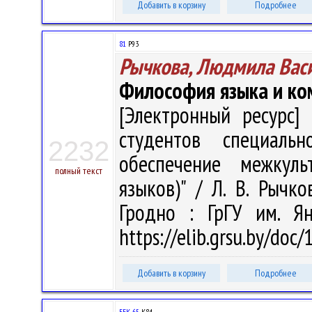
Добавить в корзину
Подробнее
81
Р93
Рычкова, Людмила Вас
Философия языка и ко
[Электронный ресурс] 
студентов специальн
2232
обеспечение межкуль
полный текст
языков)" / Л. В. Рычко
Гродно : ГрГУ им. Я
https://elib.grsu.by/doc
Добавить в корзину
Подробнее
ББК 65.
К84