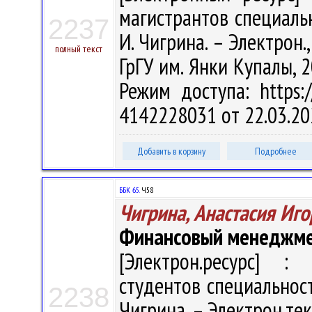
магистрантов специальн
2237
И. Чигрина. – Электрон., 
полный текст
ГрГУ им. Янки Купалы, 2
Режим доступа: https:/
4142228031 от 22.03.20
Добавить в корзину
Подробнее
ББК 65.
Ч58
Чигрина, Анастасия Иг
Финансовый менеджм
[Электрон.ресурс] : 
студентов специальност
2238
Чигрина. – Электрон.текс