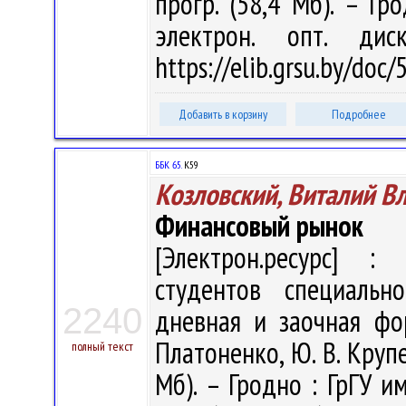
прогр. (58,4 Мб). – Гр
электрон. опт. ди
https://elib.grsu.by/do
Добавить в корзину
Подробнее
ББК 65.
К59
Козловский, Виталий В
Финансовый рынок
[Электрон.ресурс] : 
студентов специальн
2240
дневная и заочная фор
Платоненко, Ю. В. Крупе
полный текст
Мб). – Гродно : ГрГУ им