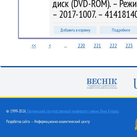
диск (DVD-ROM). – Режим
– 2017-1007. – 4141814
Добавить в корзину
Подробнее
<<
<
...
220
221
222
223
© 1999-2026,
Гродненский государственный университет имени Янки Купалы
Разработка сайта — Информационно-аналитический центр