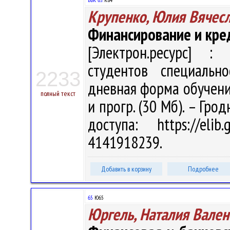
Крупенко, Юлия Вячес
Финансирование и кре
[Электрон.ресурс] : 
студентов специальн
2233
дневная форма обучения 
полный текст
и прогр. (30 Мб). – Гро
доступа: https://eli
4141918239.
Добавить в корзину
Подробнее
65
Ю65
Юргель, Наталия Вален