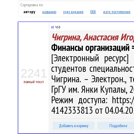
Сортировка по:
автору
названию
году издания
ББК
дате поступления
65
Ч58
Чигрина, Анастасия Иг
Финансы организаций = 
[Электронный ресурс] 
студентов специальност
2241
Чигрина. – Электрон., т
полный текст
ГрГУ им. Янки Купалы, 2
Режим доступа: https:/
4142333813 от 04.04.20
Добавить в корзину
Подробнее