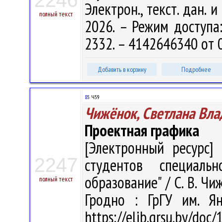
2246
Электрон., текст. дан. 
полный текст
2026. – Режим доступа: 
2332. – 4142646340 от 
Добавить в корзину
Подробнее
85
Ч59
Чижёнок, Светлана Вл
Проектная графика
[Электронный ресурс] 
2247
студентов специальн
образование" / С. В. Чиж
полный текст
Гродно : ГрГУ им. Я
https://elib.grsu.by/doc