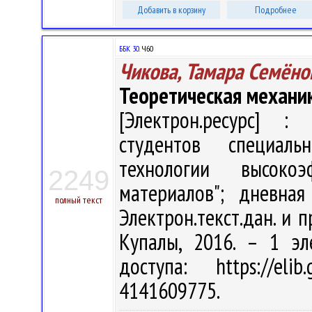
Добавить в корзину
Подробнее
ББК 30.
Ч60
Чикова, Тамара Семёно
Теоретическая механи
[Электрон.ресурс] : 
студентов специал
технологии высоко
2249
материалов"; дневна
полный текст
Электрон.текст.дан. и п
Купалы, 2016. – 1 эл
доступа: https://eli
4141609775.