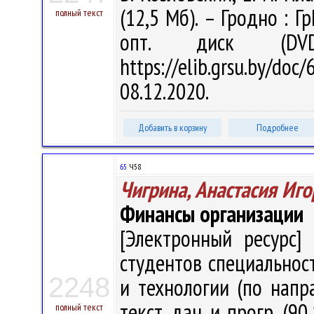
(12,5 Мб). – Гродно : Г
полный текст
опт. диск (DV
https://elib.grsu.by/d
08.12.2020.
Добавить в корзину
Подробнее
65
Ч58
Чигрина, Анастасия Иг
Финансы организации
[Электронный ресурс] 
студентов специально
2248
и технологии (по напра
текст. дан. и прогр. (9
полный текст