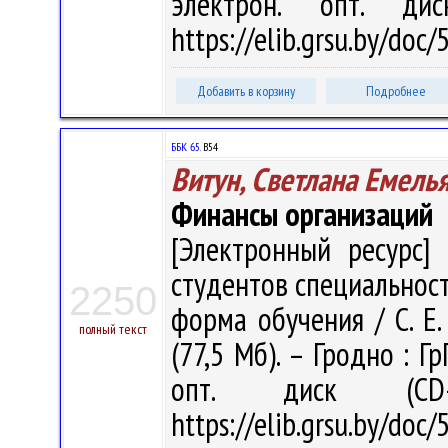
электрон. опт. ди
https://elib.grsu.by/doc
Добавить в корзину
Подробнее
ББК 65.
В54
Витун, Светлана Емель
Финансы организаций
[Электронный ресурс] 
студентов специальност
2250
форма обучения / С. Е. 
полный текст
(77,5 Мб). – Гродно : Г
опт. диск (CD
https://elib.grsu.by/doc