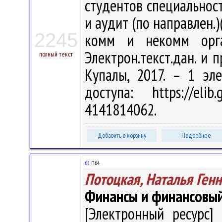
студентов специальност
и аудит (по направлен.)
2245
комм и некомм орган
Электрон.текст.дан. и п
полный текст
Купалы, 2017. – 1 эл
доступа: https://eli
4141814062.
Добавить в корзину
Подробнее
65
П64
Потоцкая, Наталья Ген
Финансы и финансовы
[Электронный ресурс] 