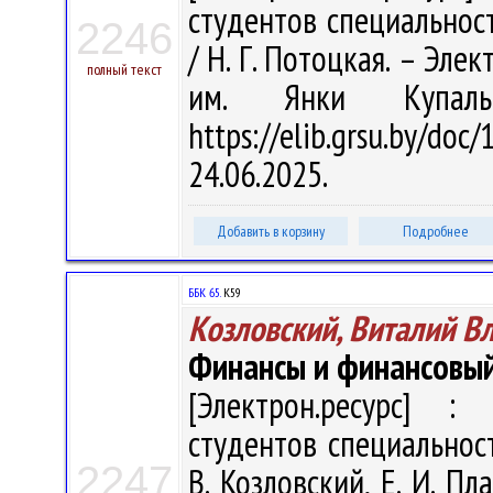
студентов специальнос
2246
/ Н. Г. Потоцкая. – Элект
полный текст
им. Янки Купал
https://elib.grsu.by/d
24.06.2025.
Добавить в корзину
Подробнее
ББК 65.
К59
Козловский, Виталий В
Финансы и финансовы
[Электрон.ресурс] : 
студентов специальност
2247
В. Козловский, Е. И. Пл