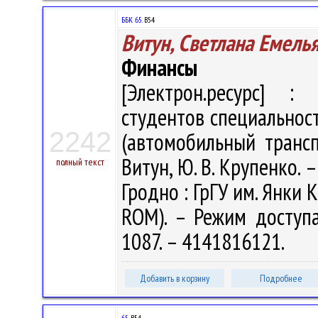
ББК 65.
В54
Витун, Светлана Емель
Финансы
[Электрон.ресурс] : 
студентов специальност
2242
(автомобильный трансп
Витун, Ю. В. Крупенко. –
полный текст
Гродно : ГрГУ им. Янки К
ROM). – Режим доступа: 
1087. – 4141816121.
Добавить в корзину
Подробнее
65
В54