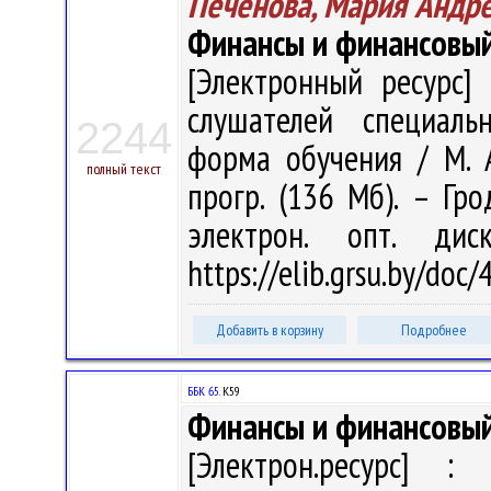
Печёнова, Мария Андр
Финансы и финансовы
[Электронный ресурс] 
слушателей специальн
2244
форма обучения / М. А.
полный текст
прогр. (136 Мб). – Гро
электрон. опт. ди
https://elib.grsu.by/doc
Добавить в корзину
Подробнее
ББК 65.
К59
Финансы и финансовы
[Электрон.ресурс] : 