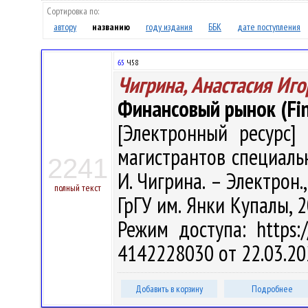
Сортировка по:
автору
названию
году издания
ББК
дате поступления
65
Ч58
Чигрина, Анастасия Иг
Финансовый рынок (Fin
[Электронный ресурс] 
магистрантов специальн
2241
И. Чигрина. – Электрон., 
полный текст
ГрГУ им. Янки Купалы, 2
Режим доступа: https:/
4142228030 от 22.03.20
Добавить в корзину
Подробнее