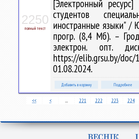
[Электронный ресурс] 
студентов специаль
2250
иностранные языки" / Ю.
полный текст
прогр. (8,4 Мб). – Гро
электрон. опт. ди
https://elib.grsu.by/d
01.08.2024.
Добавить в корзину
Подробнее
<<
<
...
221
222
223
224