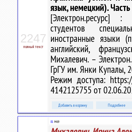
язык, немецкий). Часть
[Электрон.ресурс] : 
студентов специал
2247
иностранные языки (п
английский, француз
полный текст
Михалевич. – Электрон.т
ГрГУ им. Янки Купалы, 2
Режим доступа: https:/
4142125755 от 02.06.20
Добавить в корзину
Подробнее
81
М69
Михалевич, Ирина Але