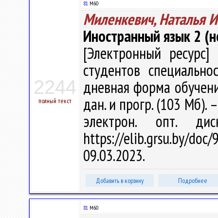
81
М60
Миленкевич, Наталья 
Иностранный язык 2 (н
[Электронный ресурс] 
студентов специально
2244
дневная форма обучения 
дан. и прогр. (103 Мб). 
полный текст
электрон. опт. ди
https://elib.grsu.by/d
09.03.2023.
Добавить в корзину
Подробнее
81
М60