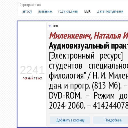
Сортировка по:
автору
названию
году издания
ББК
дате поступления
81
М60
Миленкевич, Наталья 
Аудиовизуальный прак
[Электронный ресурс] 
студентов специально
2241
филология" / Н. И. Милен
полный текст
дан. и прогр. (813 Мб). 
DVD-ROM. – Режим досту
2024-2060. – 414244078
Добавить в корзину
Подробнее