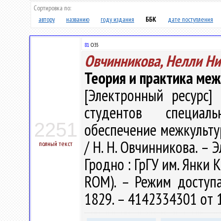
Сортировка по:
автору
названию
году издания
ББК
дате поступления
81
О35
Овчинникова, Нелли Н
Теория и практика ме
[Электронный ресурс] 
студентов специаль
2251
обеспечение межкульту
/ Н. Н. Овчинникова. – Эл
полный текст
Гродно : ГрГУ им. Янки К
ROM). – Режим доступа: 
1829. – 4142334301 от 