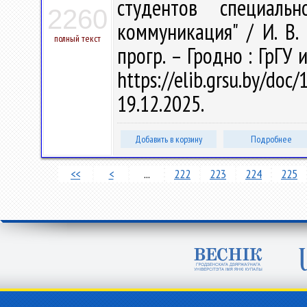
студентов специаль
2260
коммуникация" / И. В. 
полный текст
прогр. – Гродно : ГрГУ 
https://elib.grsu.by/d
19.12.2025.
Добавить в корзину
Подробнее
<<
<
...
222
223
224
225