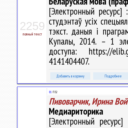
Беларуская мова (праф
[Электронный ресурс] 
студэнтаў усіх спецыяль
2259
тэкст. даныя і прагра
полный текст
Купалы, 2014. – 1 эл
доступа: https://eli
4141404407.
Добавить в корзину
Подробнее
81
П32
Пивоварчик, Ирина Вой
Медиариторика
[Электронный ресурс] 