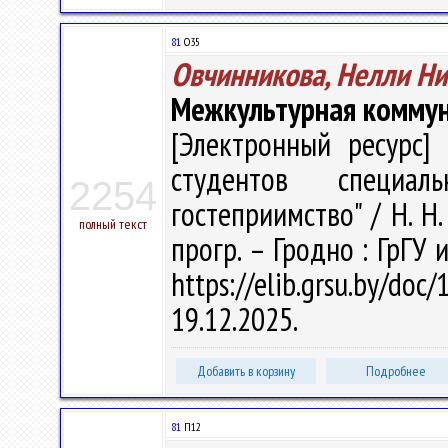
81
О35
Овчинникова, Нелли Н
Межкультурная коммун
[Электронный ресурс] 
студентов специал
2254
гостеприимство" / Н. Н.
полный текст
прогр. – Гродно : ГрГУ 
https://elib.grsu.by/d
19.12.2025.
Добавить в корзину
Подробнее
81
П12