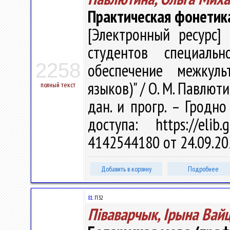
Практическая фонетика 
[Электронный ресурс] 
студентов специальн
2258
обеспечение межкуль
языков)" / О. М. Павлюти
полный текст
дан. и прогр. – Гродно
доступа: https://eli
4142544180 от 24.09.20
Добавить в корзину
Подробнее
81.
П32
Піваварчык, Ірына Вай