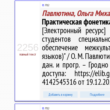
81
П12
Павлютина, Ольга Мих
Практическая фонетика 
[Электронный ресурс] 
студентов специальн
2256
обеспечение межкуль
языков)" / О. М. Павлюти
полный текст
дан. и прогр. – Гродно
доступа: https://eli
4142545316 от 19.12.20
Добавить в корзину
Подробнее
81
П12