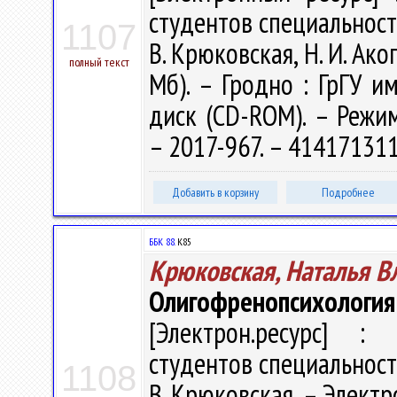
студентов специальност
1107
В. Крюковская, Н. И. Акоп
полный текст
Мб). – Гродно : ГрГУ им
диск (CD-ROM). – Режим 
– 2017-967. – 41417131
Добавить в корзину
Подробнее
ББК 88.
К85
Крюковская, Наталья 
Олигофренопсихология
[Электрон.ресурс] : 
студентов специальност
1108
В. Крюковская. – Электро