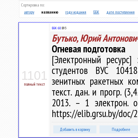
Сортировка по:
автору
названию
году издания
ББК
дате поступления
ББК 68.
Б93
Бутько, Юрий Антонови
Огневая подготовка
[Электронный ресурс] 
студентов ВУС 10418
1101
зенитных ракетных ком
полный текст
текст. дан. и прогр. (3,
2013. – 1 электрон. о
https://elib.grsu.by/doc
Добавить в корзину
Подробнее