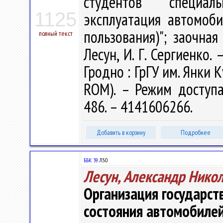
студентов специаль
1125
эксплуатация автомоби
пользования)"; заочная
полный текст
Лесун, И. Г. Сергиенко. 
Гродно : ГрГУ им. Янки К
ROM). – Режим доступа: 
486. – 4141606266.
Добавить в корзину
Подробнее
ББК 39.
Л50
Лесун, Александр Нико
Организация государст
состояния автомобиле