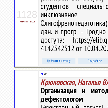
студентов специальн
1128
инклюзивное о
Олигофренопедагогика)" 
полный текст
дан. и прогр. – Гродно
доступа: https://elib
4142542512 от 10.04.20
Добавить в корзину
Подробнее
74
К85
Крюковская, Наталья 
Организация и метод
дефектологом
[Электронный ресурс] 