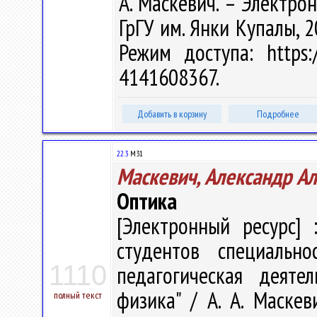
А. Маскевич. – Электрон.
ГрГУ им. Янки Купалы, 2
Режим доступа: https:/
4141608367.
Добавить в корзину
Подробнее
22.3
М31
Маскевич, Александр А
Оптика
[Электронный ресурс] 
студентов специально
1110
педагогическая деятел
физика" / А. А. Маскеви
полный текст