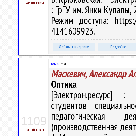
полный текст
: ГрГУ им. Янки Купалы, 
Режим доступа: https:/
4141609923.
Добавить в корзину
Подробнее
ББК 22.
М31
Маскевич, Александр А
Оптика
[Электрон.ресурс] : 
студентов специальн
педагогическая дея
1109
(производственная деят
полный текст