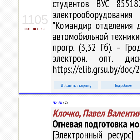
студентов ВУС 85518
электрооборудовани
1105
"Командир отделения д
полный текст
автомобильной техники / 
прогр. (3,32 Гб). – Гр
электрон. опт. ди
https://elib.grsu.by/doc
Добавить в корзину
Подробнее
ББК 68.
К50
Клочко, Павел Валенти
Огневая подготовка м
[Электронный ресурс] 