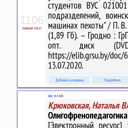
студентов ВУС 021001
подразделений, воин
1106
машинах пехоты" / П. В. 
полный текст
(1,89 Гб). – Гродно : Г
опт. диск (DV
https://elib.grsu.by/d
13.07.2020.
Добавить в корзину
Подробнее
ББК 74.3
К85
Крюковская, Наталья 
Олигофренопедагогика
[Электронный ресурс] 