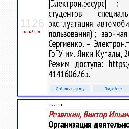
[Электрон.ресурс] : 
студентов специаль
1126
эксплуатация автомоби
пользования)"; заочна
полный текст
Сергиенко. – Электрон.т
ГрГУ им. Янки Купалы, 2
Режим доступа: https:/
4141606265.
Добавить в корзину
Подробнее
ББК 74.
Р34
Резяпкин, Виктор Ильи
Организация деятельн