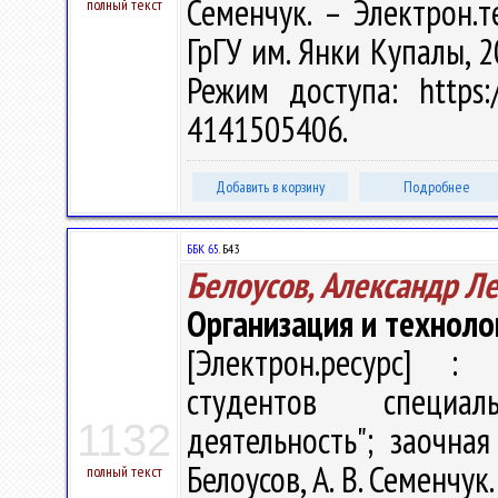
Семенчук. – Электрон.те
полный текст
ГрГУ им. Янки Купалы, 2
Режим доступа: https:/
4141505406.
Добавить в корзину
Подробнее
ББК 65.
Б43
Белоусов, Александр Л
Организация и техноло
[Электрон.ресурс] : 
студентов специал
1132
деятельность"; заочна
Белоусов, А. В. Семенчук.
полный текст