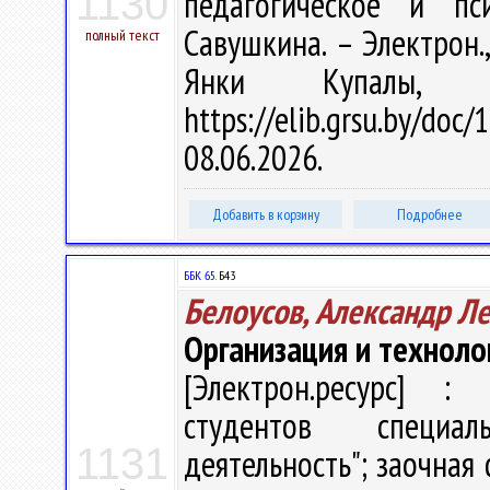
1130
педагогическое и пс
Савушкина. – Электрон., 
полный текст
Янки Купалы, 
https://elib.grsu.by/d
08.06.2026.
Добавить в корзину
Подробнее
ББК 65.
Б43
Белоусов, Александр Л
Организация и техноло
[Электрон.ресурс] : 
студентов специал
1131
деятельность"; заочная ф