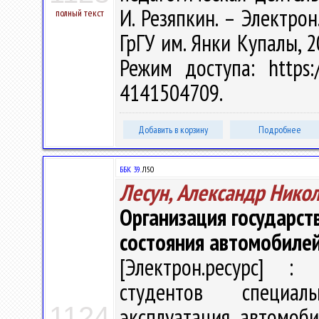
И. Резяпкин. – Электрон.
полный текст
ГрГУ им. Янки Купалы, 2
Режим доступа: https:/
4141504709.
Добавить в корзину
Подробнее
ББК 39.
Л50
Лесун, Александр Нико
Организация государст
состояния автомобиле
[Электрон.ресурс] : 
студентов специаль
1124
эксплуатация автомоби