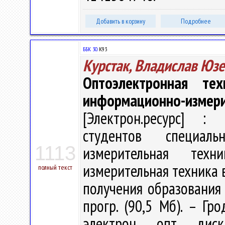
Добавить в корзину
Подробнее
ББК 30.
К93
Курстак, Владислав Юз
Оптоэлектронная те
информационно-измери
[Электрон.ресурс] : 
студентов специаль
1113
измерительная техн
измерительная техника 
полный текст
получения образования /
прогр. (90,5 Мб). – Гр
электрон. опт. ди