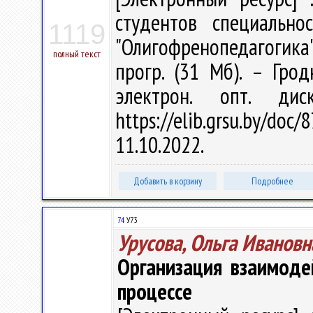
студентов специально
1119
"Олигофренопедагогика" /
полный текст
прогр. (31 Мб). – Гро
электрон. опт. ди
https://elib.grsu.by/do
11.10.2022.
Добавить в корзину
Подробнее
74
У73
Урусова, Ольга Ивановн
Организация взаимоде
процессе