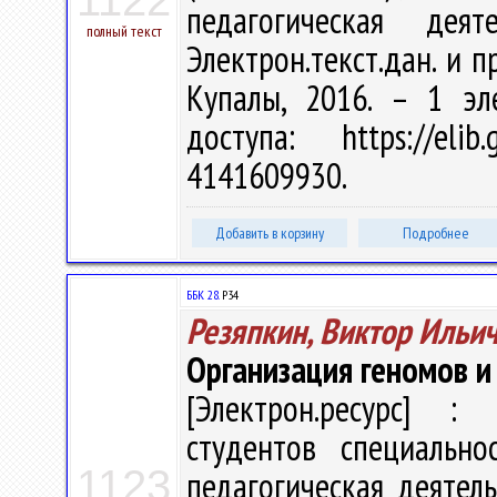
1122
педагогическая дея
полный текст
Электрон.текст.дан. и пр
Купалы, 2016. – 1 эл
доступа: https://eli
4141609930.
Добавить в корзину
Подробнее
ББК 28.
Р34
Резяпкин, Виктор Ильи
Организация геномов и 
[Электрон.ресурс] : 
студентов специально
1123
педагогическая деятель