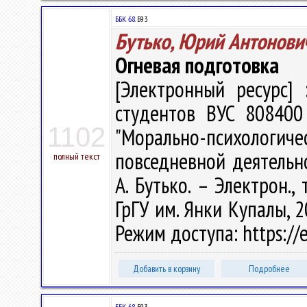
ББК 68.
Б93
Бутько, Юрий Антонови
Огневая подготовка
[Электронный ресурс] 
студентов ВУС 808400 
1102
"Морально-психоло
повседневной деятельно
полный текст
А. Бутько. – Электрон., 
ГрГУ им. Янки Купалы, 2
Режим доступа: https://e
Добавить в корзину
Подробнее
ББК 68.
Б93