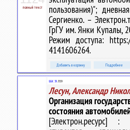
пользования)"; дневна
полный текст
Сергиенко. – Электрон.т
ГрГУ им. Янки Купалы, 2
Режим доступа: https:/
4141606264.
Добавить в корзину
Подробнее
ББК 39.
Л59
Лесун, Александр Нико
Организация государст
состояния автомобиле
[Электрон.ресурс] : 