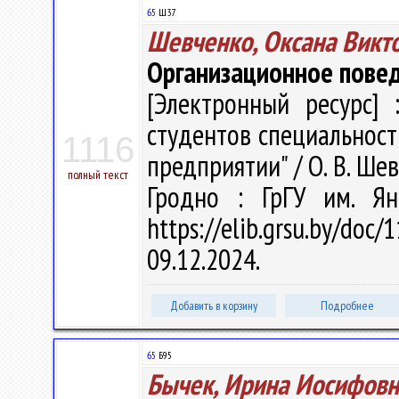
65
Ш37
Шевченко, Оксана Викт
Организационное пове
[Электронный ресурс] 
студентов специальност
1116
предприятии" / О. В. Шев
полный текст
Гродно : ГрГУ им. Ян
https://elib.grsu.by/do
09.12.2024.
Добавить в корзину
Подробнее
65
Б95
Бычек, Ирина Иосифовн