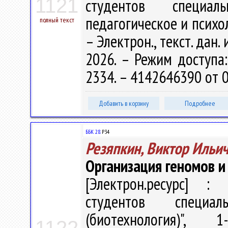
1121
студентов специаль
педагогическое и психол
полный текст
– Электрон., текст. дан.
2026. – Режим доступа: 
2334. – 4142646390 от 0
Добавить в корзину
Подробнее
ББК 28.
Р34
Резяпкин, Виктор Ильи
Организация геномов и 
[Электрон.ресурс] : 
студентов специал
(биотехнология)", 