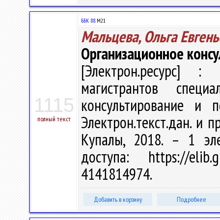
ББК 88.
М21
Мальцева, Ольга Евгень
Организационное консу
[Электрон.ресурс] : 
магистрантов специа
1115
консультирование и п
Электрон.текст.дан. и пр
полный текст
Купалы, 2018. – 1 эл
доступа: https://eli
4141814974.
Добавить в корзину
Подробнее