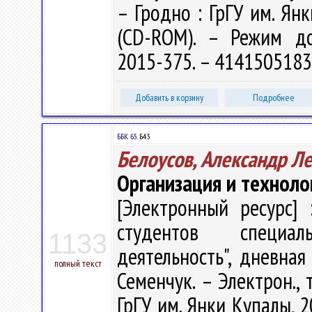
– Гродно : ГрГУ им. Янк
(CD-ROM). – Режим дост
2015-375. – 4141505183
Добавить в корзину
Подробнее
ББК 65.
Б43
Белоусов, Александр Л
Организация и техноло
[Электронный ресурс] 
студентов специал
1133
деятельность", дневная
полный текст
Семенчук. – Электрон., т
ГрГУ им. Янки Купалы, 2