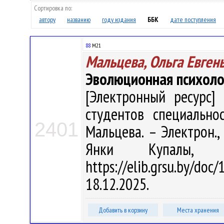
Сортировка по:
автору
названию
году издания
ББК
дате поступления
88
М21
Мальцева, Ольга Евген
Эволюционная психоло
[Электронный ресурс] 
студентов специальнос
2401
Мальцева. – Электрон., 
Янки Купалы, 
https://elib.grsu.by/d
18.12.2025.
Добавить в корзину
Места хранения