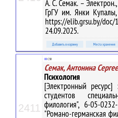
А. С. Семак. – Электрон.,
ГрГУ им. Янки Купалы
https://elib.grsu.by/d
24.09.2025.
Добавить в корзину
Места хранения
88
С30
Семак, Антонина Серге
Психология
[Электронный ресурс] 
студентов специаль
филология", 6-05-0232
2411
"Романо-германская филол