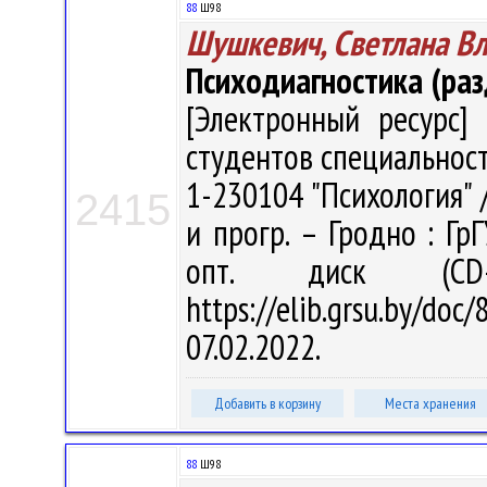
88
Ш98
Шушкевич, Светлана В
Психодиагностика (ра
[Электронный ресурс] 
студентов специальност
1-230104 "Психология" /
2415
и прогр. – Гродно : Гр
опт. диск (CD
https://elib.grsu.by/d
07.02.2022.
Добавить в корзину
Места хранения
88
Ш98