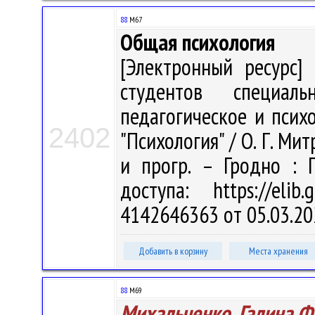
88
М67
Общая психология
[Электронный ресурс] 
студентов специаль
педагогическое и психо
2402
"Психология" / О. Г. Мит
и прогр. – Гродно : 
доступа: https://eli
4142646363 от 05.03.20
Добавить в корзину
Места хранения
88
М69
Михальченко, Галина 