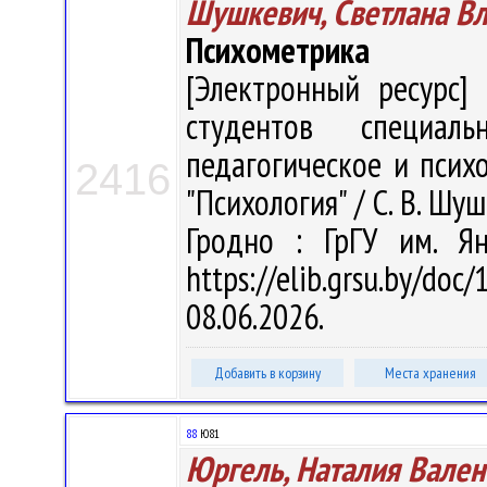
Шушкевич, Светлана В
Психометрика
[Электронный ресурс] 
студентов специаль
педагогическое и психо
2416
"Психология" / С. В. Шуш
Гродно : ГрГУ им. Я
https://elib.grsu.by/d
08.06.2026.
Добавить в корзину
Места хранения
88
Ю81
Юргель, Наталия Вален