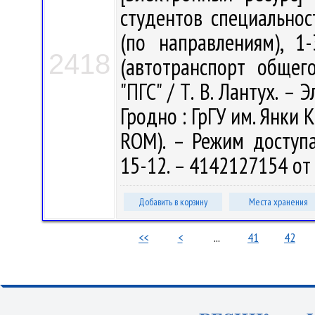
студентов специальнос
(по направлениям), 1
2418
(автотранспорт общег
"ПГС" / Т. В. Лантух. – Э
Гродно : ГрГУ им. Янки К
ROM). – Режим доступа: 
15-12. – 4142127154 от
Добавить в корзину
Места хранения
<<
<
...
41
42