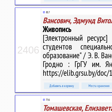
85
В17
Вансович, Эдмунд Вито
Живопись
[Электронный ресурс] 
студентов специальн
2406
образование" / Э. В. Ван
Гродно : ГрГУ им. Я
https://elib.grsu.by/doc
Добавить в корзину
Места хранения
85
Т56
Томашевская, Елизавет