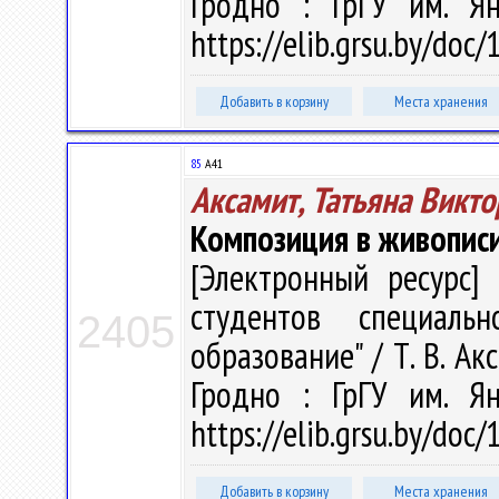
Гродно : ГрГУ им. Я
https://elib.grsu.by/doc
Добавить в корзину
Места хранения
85
А41
Аксамит, Татьяна Викт
Композиция в живопис
[Электронный ресурс] 
студентов специальн
2405
образование" / Т. В. Акс
Гродно : ГрГУ им. Я
https://elib.grsu.by/doc
Добавить в корзину
Места хранения