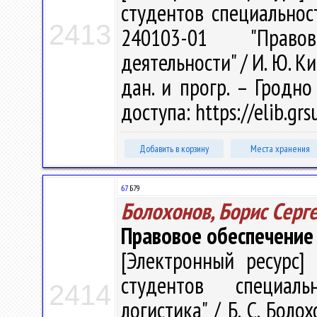
студентов специальнос
2413
240103-01 "Право
деятельности" / И. Ю. Кир
дан. и прогр. – Гродно
доступа: https://elib.gr
Добавить в корзину
Места хранения
67
Б79
Болохонов, Борис Серг
Правовое обеспечение 
[Электронный ресурс] 
студентов специаль
2414
логистика" / Б. С. Болох