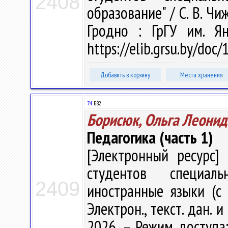
2408
образование" / С. В. Чиж
Гродно : ГрГУ им. Я
https://elib.grsu.by/doc
Добавить в корзину
Места хранения
74
Б82
Борисюк, Ольга Леонид
Педагогика (часть 1)
[Электронный ресурс] 
студентов специаль
2409
иностранные языки (с 
Электрон., текст. дан. 
2026. – Режим доступа: 