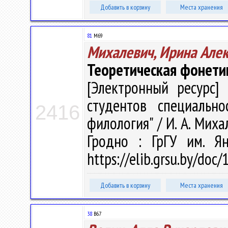
Добавить в корзину
Места хранения
81
М69
Михалевич, Ирина Але
Теоретическая фонети
[Электронный ресурс] 
студентов специально
2416
филология" / И. А. Михал
Гродно : ГрГУ им. Я
https://elib.grsu.by/doc
Добавить в корзину
Места хранения
38
В67