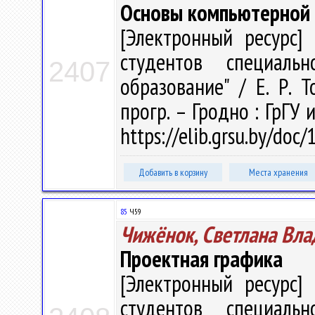
Основы компьютерной
[Электронный ресурс] 
студентов специальн
2407
образование" / Е. Р. Т
прогр. – Гродно : ГрГУ 
https://elib.grsu.by/doc
Добавить в корзину
Места хранения
85
Ч59
Чижёнок, Светлана Вл
Проектная графика
[Электронный ресурс] 
студентов специальн