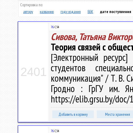
Сортировка по:
автору
названию
году издания
ББК
дате поступления
76
С34
Сивова, Татьяна Виктор
Теория связей с общес
[Электронный ресурс] 
студентов специаль
2401
коммуникация" / Т. В. Си
Гродно : ГрГУ им. Я
https://elib.grsu.by/doc
Добавить в корзину
Места хранения
76
С34