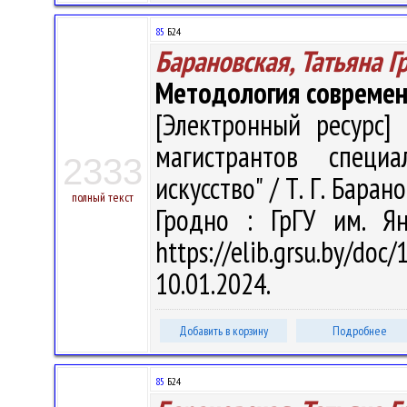
85
Б24
Барановская, Татьяна Г
Методология современ
[Электронный ресурс] 
магистрантов специа
2333
искусство" / Т. Г. Барано
полный текст
Гродно : ГрГУ им. Я
https://elib.grsu.by/d
10.01.2024.
Добавить в корзину
Подробнее
85
Б24