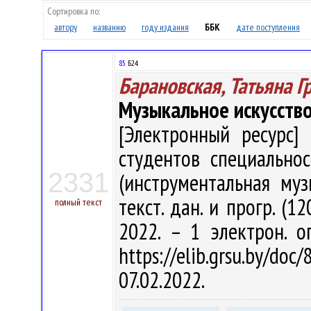
Сортировка по:
автору
названию
году издания
ББК
дате поступления
85
Б24
Барановская, Татьяна Г
Музыкальное искусств
[Электронный ресурс] 
студентов специально
2331
(инструментальная музы
текст. дан. и прогр. (1
полный текст
2022. – 1 электрон. о
https://elib.grsu.by/d
07.02.2022.