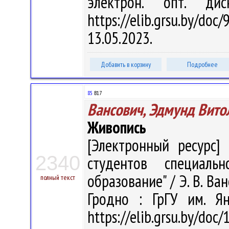
электрон. опт. ди
https://elib.grsu.by/d
13.05.2023.
Добавить в корзину
Подробнее
85
В17
Вансович, Эдмунд Вито
Живопись
[Электронный ресурс] 
2340
студентов специальн
образование" / Э. В. Ван
полный текст
Гродно : ГрГУ им. Я
https://elib.grsu.by/doc