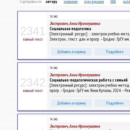
Сортировка по:
автору
названию
году издания
ББК
дате
74
Э41
Экстерович, Анна Иронеушевна
2341
Социальная педагогика
[Электронный ресурс] : электрон.учебно-мето
Электрон., текст. дан. и прогр. – Гродно : ГрГУ и
полный текст
Добавить в корзину
Подробнее
74
Э41
Экстерович, Анна Иронеушевна
2342
Социально-педагогическая работа с семьей
[Электронный ресурс] : электрон.учебно-метод.к
прогр. – Гродно : ГрГУ им. Янки Купалы, 2024. – 
полный текст
Добавить в корзину
Подробнее
74
Э41
Экстерович, Анна Иронеушевна