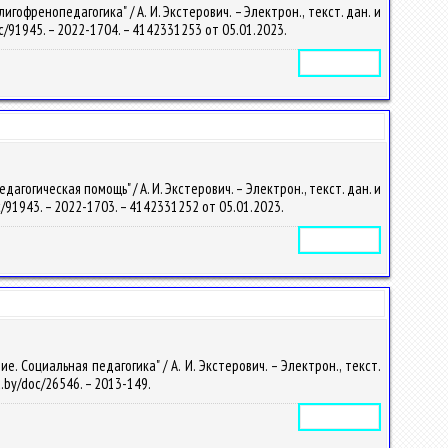
офренопедагогика" / А. И. Экстерович. – Электрон., текст. дан. и
/doc/91945. – 2022-1704. – 4142331253 от 05.01.2023.
Электронное издание
огическая помощь" / А. И. Экстерович. – Электрон., текст. дан. и
doc/91943. – 2022-1703. – 4142331252 от 05.01.2023.
Электронное издание
 Социальная педагогика" / А. И. Экстерович. – Электрон., текст.
su.by/doc/26546. – 2013-149.
Электронное издание