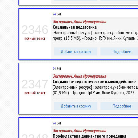
74
Э41
Экстерович, Анна Иронеушевна
2346
Социальная педагогика
[Электронный ресурс] : электрон.учебно-метод.к
прогр. (15,5 Мб). – Гродно : ГрГУ им. Янки Купалы
полный текст
Добавить в корзину
Подробнее
74
Э41
Экстерович, Анна Иронеушевна
2347
Социально-педагогическое взаимодействие
[Электронный ресурс] : электрон.учебно-метод.
(81,9 Мб). – Гродно : ГрГУ им. Янки Купалы, 2022.
полный текст
Добавить в корзину
Подробнее
74
Э41
Экстерович, Анна Иронеушевна
Профилактика девиантного поведения