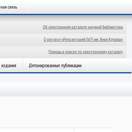
ная связь
Об электронном каталоге научной библиотеки
О ресурсе «Репозиторий ГрГУ им. Янки Купалы»
Помощь в поиске по электронному каталогу
 издания
Депонированные публикации