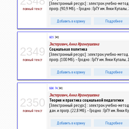
2348
[Электронный ресурс] : электрон.учебно-метод.
прогр. (90,9 Мб). – Гродно : ГрГУ им. Янки Купалы
полный текст
Добавить в корзину
Подробнее
60.5
Э41
Экстерович, Анна Иронеушевна
2349
Социальная политика
[Электронный ресурс] : электрон.учебно-метод.к
прогр. (100 Мб). – Гродно : ГрГУ им. Янки Купалы,
полный текст
Добавить в корзину
Подробнее
ББК 74.
Э41
Экстерович, Анна Иронеушевна
2350
Теория и практика социальной педагогики
[Электронный ресурс] : электрон.учебно-метод.
дан. и прогр. (22,8 Мб). – Гродно : ГрГУ им. Янки
полный текст
Добавить в корзину
Подробнее