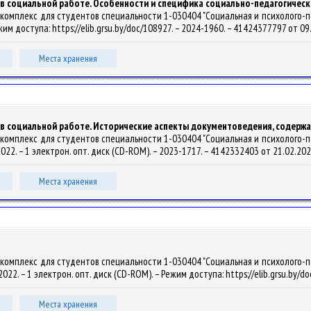
 социальной работе. Особенности и специфика социально-педагогическ
омплекс для студентов специальности 1-030404 "Социальная и психолого-педаг
Режим доступа: https://elib.grsu.by/doc/108927. – 2024-1960. – 41424377797 от 0
Места хранения
 социальной работе. Исторические аспекты документоведения, содержан
омплекс для студентов специальности 1-030404 "Социальная и психолого-педаг
, 2022. – 1 электрон. опт. диск (CD-ROM). – 2023-1717. – 4142332403 от 21.02.20
Места хранения
омплекс для студентов специальности 1-030404 "Социальная и психолого-педаг
, 2022. – 1 электрон. опт. диск (CD-ROM). – Режим доступа: https://elib.grsu.by
Места хранения