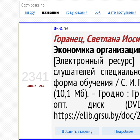
Сортировка по:
автору
названию
году издания
ББК
дате поступления
ББК 65.
Г67
Горанец, Светлана Иос
Экономика организаци
[Электронный ресурс] 
слушателей специальн
2341
форма обучения / С. И. Г
полный текст
(10,1 Мб). – Гродно : Г
опт. диск (DV
https://elib.grsu.by/do
Добавить в корзину
Подробнее