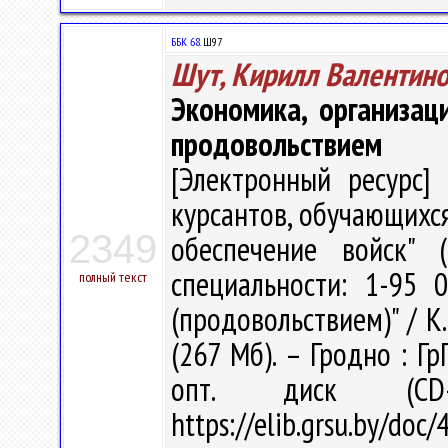
ББК 68.
Ш97
Шут, Кирилл Валентин
Экономика, организац
продовольствием
[Электронный ресурс] 
курсантов, обучающихся
2349
обеспечение войск" 
специальности: 1-95 
полный текст
(продовольствием)" / К. 
(267 Мб). – Гродно : Гр
опт. диск (CD
https://elib.grsu.by/do