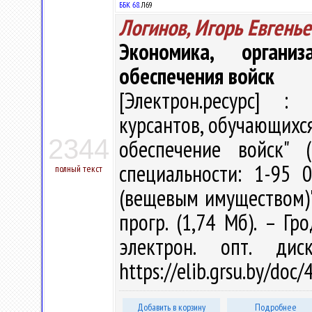
ББК 68.
Л69
Логинов, Игорь Евгень
Экономика, органи
обеспечения войск
[Электрон.ресурс] : 
курсантов, обучающихся
2344
обеспечение войск" 
специальности: 1-95 
полный текст
(вещевым имуществом)" /
прогр. (1,74 Мб). – Гр
электрон. опт. ди
https://elib.grsu.by/do
Добавить в корзину
Подробнее