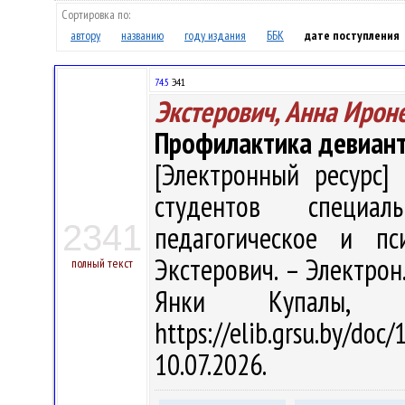
Сортировка по:
автору
названию
году издания
ББК
дате поступления
74.5
Э41
Экстерович, Анна Ирон
Профилактика девиант
[Электронный ресурс] 
студентов специал
2341
педагогическое и пс
Экстерович. – Электрон.,
полный текст
Янки Купалы, 
https://elib.grsu.by/d
10.07.2026.