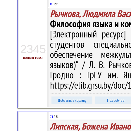
81
Р93
Рычкова, Людмила Вас
Философия языка и ко
[Электронный ресурс] 
студентов специальн
2345
обеспечение межкуль
полный текст
языков)" / Л. В. Рычко
Гродно : ГрГУ им. Я
https://elib.grsu.by/doc
Добавить в корзину
Подробнее
74
Л61
Липская, Божена Ивано