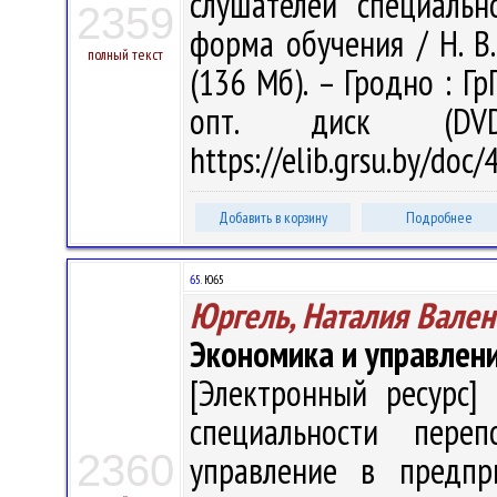
слушателей специальн
2359
форма обучения / Н. В.
полный текст
(136 Мб). – Гродно : Гр
опт. диск (DV
https://elib.grsu.by/doc
Добавить в корзину
Подробнее
65.
Ю65
Юргель, Наталия Вален
Экономика и управлен
[Электронный ресурс] 
специальности пере
2360
управление в предпри