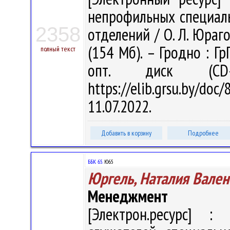
непрофильных специаль
2358
отделений / О. Л. Юраго 
(154 Мб). – Гродно : Гр
полный текст
опт. диск (CD
https://elib.grsu.by/d
11.07.2022.
Добавить в корзину
Подробнее
ББК 65.
Ю65
Юргель, Наталия Вален
Менеджмент
[Электрон.ресурс] : 