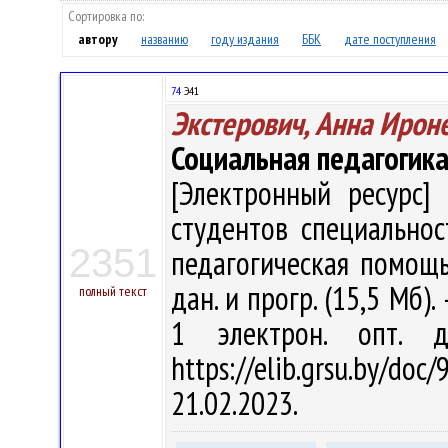
Сортировка по:
автору
названию
году издания
ББК
дате поступления
74
Э41
Экстерович, Анна Ирон
Социальная педагогик
[Электронный ресурс] 
студентов специальнос
2351
педагогическая помощь" 
дан. и прогр. (15,5 Мб).
полный текст
1 электрон. опт. 
https://elib.grsu.by/d
21.02.2023.