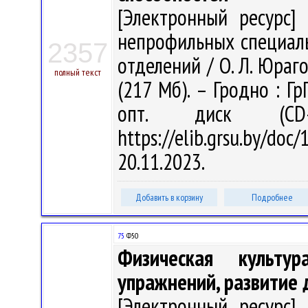
[Электронный ресурс] 
непрофильных специаль
2357
отделений / О. Л. Юраго 
полный текст
(217 Мб). – Гродно : Гр
опт. диск (CD
https://elib.grsu.by/d
20.11.2023.
Добавить в корзину
Подробнее
75
Ф50
Физическая культу
упражнений, развитие 
[Электронный ресурс] 