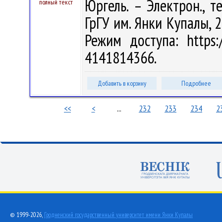
Юргель. – Электрон., те
полный текст
ГрГУ им. Янки Купалы, 2
Режим доступа: https:/
4141814366.
Добавить в корзину
Подробнее
<<
<
...
232
233
234
2
© 1999-2026,
Гродненский государственный университет имени Янки Купалы