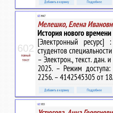
Добавить в корзину
Подробнее
63
М47
Мелешко, Елена Ивановн
История нового времени
[Электронный ресурс] :
602
студентов специальности 
полный
– Электрон., текст. дан. 
текст
2025. – Режим доступа: h
2256. – 4142545305 от 18
Добавить в корзину
Подробнее
63
У83
Устюгова, Анна Георгиевн