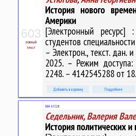
История нового време
Америки
[Электронный ресурс] :
603
студентов специальности 6
полный
текст
– Электрон., текст. дан. 
2025. – Режим доступа: h
2248. – 4142545288 от 18
Добавить в корзину
Подробнее
ББК 67.
С28
Седельник, Валерия Вал
История политических и