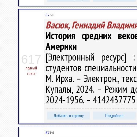
63
В20
Васюк, Геннадий Владим
История средних веко
Америки
[Электронный ресурс] :
617
студентов специальности 6
полный
текст
М. Ирха. – Электрон., текс
Купалы, 2024. – Режим дос
2024-1956. – 4142437775 
Добавить в корзину
Подробнее
63
З46