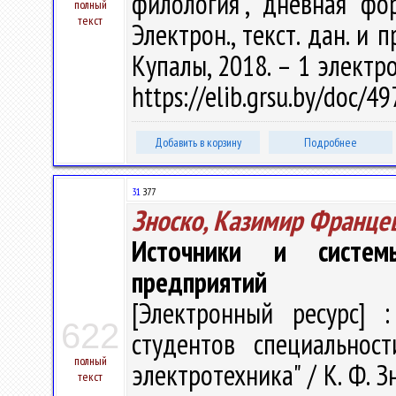
филология", дневная фо
полный
текст
Электрон., текст. дан. и п
Купалы, 2018. – 1 электро
https://elib.grsu.by/doc/
Добавить в корзину
Подробнее
31
З77
Зноско, Казимир Франце
Источники и систем
предприятий
[Электронный ресурс] :
622
студентов специальност
полный
электротехника" / К. Ф. Зн
текст