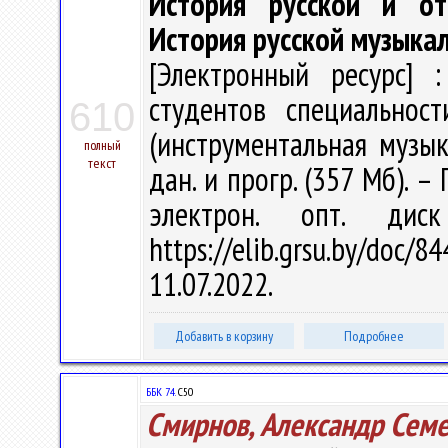
История русской и от
История русской музыка
[Электронный ресурс] :
студентов специальнос
610
(инструментальная музыка
полный
текст
дан. и прогр. (357 Мб). –
электрон. опт. дис
https://elib.grsu.by/do
11.07.2022.
Добавить в корзину
Подробнее
ББК 74.
С50
Смирнов, Александр Сем