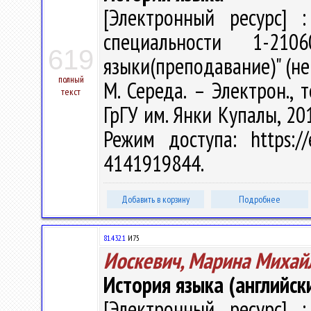
[Электронный ресурс] :
специальности 1-210
619
языки(преподавание)" (нем
полный
М. Середа. – Электрон., т
текст
ГрГУ им. Янки Купалы, 201
Режим доступа: https://
4141919844.
Добавить в корзину
Подробнее
81.432.1
И75
Иоскевич, Марина Михай
История языка (английск
[Электронный ресурс] :