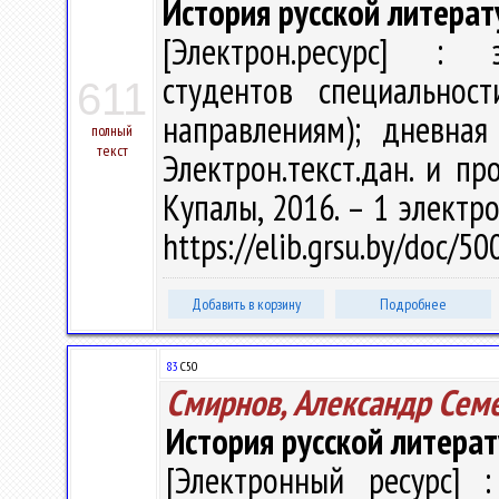
История русской литерат
[Электрон.ресурс] : э
студентов специальност
611
направлениям); дневная
полный
текст
Электрон.текст.дан. и пр
Купалы, 2016. – 1 электро
https://elib.grsu.by/doc/5
Добавить в корзину
Подробнее
83
С50
Смирнов, Александр Сем
История русской литера
[Электронный ресурс] :