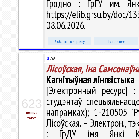
Гродно : ГрГУ им. Ян
https://elib.grsu.by/do
08.06.2026.
Добавить в корзину
Подробнее
81.
Л63
Лісоўская, Іна Самсонаўн
Кагнітыўная лінгвістыка
[Электронный ресурс] :
студэнтаў спецыяльнасце
623
напрамках); 1-210505 "Ру
полный
текст
Лісоўская. – Электрон., тэ
: ГрДУ імя Янкі Ку