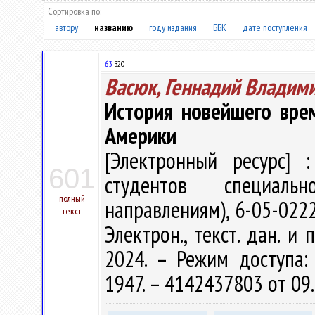
Сортировка по:
автору
названию
году издания
ББК
дате поступления
63
В20
Васюк, Геннадий Владим
История новейшего вре
Америки
[Электронный ресурс] :
601
студентов специаль
полный
направлениям), 6-05-0222-
текст
Электрон., текст. дан. и 
2024. – Режим доступа: h
1947. – 4142437803 от 09