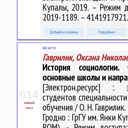
Купалы, 2019. – Режим дос
2019-1189. – 4141917921
Добавить в корзину
Подробнее
ББК 60.
Г12
Гаврилик, Оксана Никола
История социологии. 
основные школы и напра
[Электрон.ресурс] : э
614
студентов специальности
полный
обучения / О. Н. Гаврилик. 
текст
Гродно : ГрГУ им. Янки Ку
ROM). – Режим доступа: h