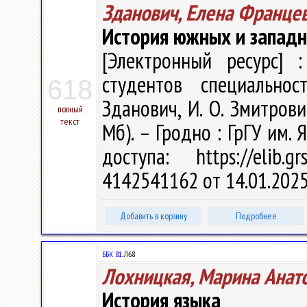
Зданович, Елена Франце
История южных и западн
[Электронный ресурс] :
студентов специальнос
618
Зданович, И. О. Змитрович
полный
текст
Мб). – Гродно : ГрГУ им.
доступа: https://elib
4142541162 от 14.01.202
Добавить в корзину
Подробнее
ББК 81.
Л68
Лохницкая, Марина Анат
История языка