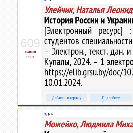
Улейчик, Наталья Леонид
История России и Украины
[Электронный ресурс] :
студентов специальности 
609
– Электрон., текст. дан. и
полный
текст
Купалы, 2024. – 1 электро
https://elib.grsu.by/do
10.01.2024.
Добавить в корзину
Подробнее
85
М74
Можейко, Людмила Миха