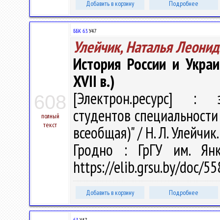
Добавить в корзину
Подробнее
ББК 63.
У47
Улейчик, Наталья Леонид
История России и Укра
XVII в.)
[Электрон.ресурс] : э
608
студентов специальности
полный
текст
всеобщая)" / Н. Л. Улейчик.
Гродно : ГрГУ им. Ян
https://elib.grsu.by/doc/
Добавить в корзину
Подробнее
63
У47