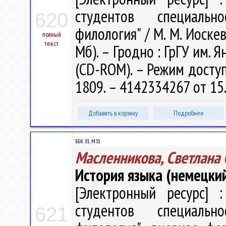
студентов специальн
620
филология" / М. М. Иоскеви
полный
текст
Мб). – Гродно : ГрГУ им. Я
(CD-ROM). – Режим доступа
1809. – 4142334267 от 15
Добавить в корзину
Подробнее
ББК 81.
М31
Масленникова, Светлана 
История языка (немецкий
[Электронный ресурс] :
студентов специальн
621