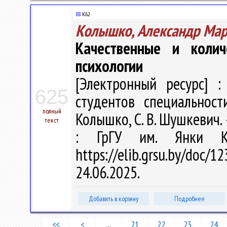
88
К62
Колышко, Александр Ма
Качественные и коли
психологии
[Электронный ресурс] :
625
студентов специальност
полный
Колышко, С. В. Шушкевич. –
текст
: ГрГУ им. Янки Ку
https://elib.grsu.by/do
24.06.2025.
Добавить в корзину
Подробнее
<<
<
...
21
22
23
24