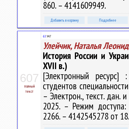
860. – 4141609949.
Добавить в корзину
Подробнее
63
У47
Улейчик, Наталья Леонид
История России и Укра
XVII в.)
[Электронный ресурс] :
607
студентов специальности 
полный
текст
– Электрон., текст. дан. 
2025. – Режим доступа: h
2266. – 4142545278 от 18