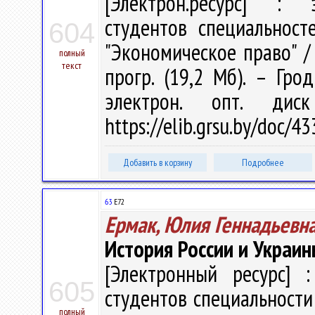
[Электрон.ресурс] : э
студентов специальност
604
"Экономическое право" / В
полный
текст
прогр. (19,2 Мб). – Гро
электрон. опт. дис
https://elib.grsu.by/doc/
Добавить в корзину
Подробнее
63
Е72
Ермак, Юлия Геннадьевн
История России и Украины
[Электронный ресурс] :
605
студентов специальности 
полный