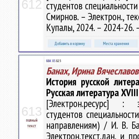
612
студентов специальности 6
Смирнов. – Электрон., текс
Купалы, 2024. – 2024-26.
Добавить в корзину
Места хранения
ББК 83.
Б23
Банах, Ирина Вячеславов
История русской литера
Русская литература XVIII
[Электрон.ресурс] : э
613
студентов специальности
полный
направлениям) / И. В. Ба
текст
Электрон.текст.дан. и пр