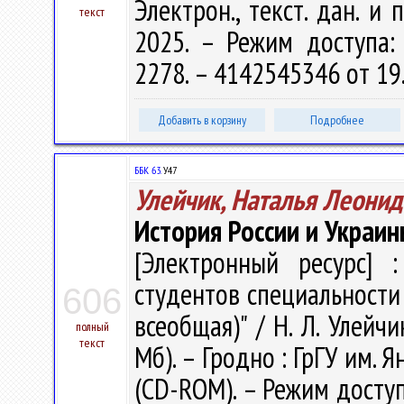
Электрон., текст. дан. и 
текст
2025. – Режим доступа: h
2278. – 4142545346 от 19
Добавить в корзину
Подробнее
ББК 63.
У47
Улейчик, Наталья Леонид
История России и Украины
[Электронный ресурс] :
студентов специальности
606
всеобщая)" / Н. Л. Улейчик
полный
текст
Мб). – Гродно : ГрГУ им. Я
(CD-ROM). – Режим доступа