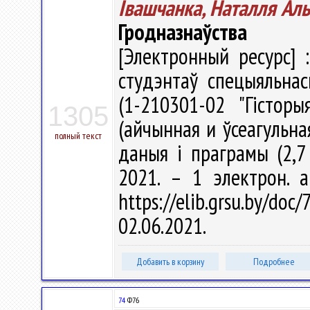
Івашчанка, Наталля Ал
Гродназнаўства
[Электронный ресурс] 
студэнтаў спецыяльнас
(1-210301-02 "Гісторыя
1305
(айчынная и ўсеагульная)
полный текст
даныя і праграмы (2,7 
2021. – 1 электрон. 
https://elib.grsu.by/d
02.06.2021.
Добавить в корзину
Подробнее
74
Ф76