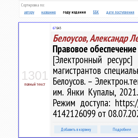
Сортировка по:
автору
названию
году издания
ББК
дате поступления
67
Б43
Белоусов, Александр Л
Правовое обеспечение 
[Электронный ресурс] 
магистрантов специальн
1301
Белоусов. – Электрон.тек
полный текст
им. Янки Купалы, 2021.
Режим доступа: https:/
4142126099 от 08.07.20
Добавить в корзину
Подробнее