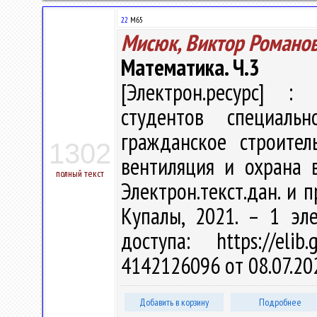
22
М65
Мисюк, Виктор Романо
Математика. Ч.3
[Электрон.ресурс] : 
студентов специаль
гражданское строитель
1302
вентиляция и охрана в
полный текст
Электрон.текст.дан. и п
Купалы, 2021. – 1 эл
доступа: https://eli
4142126096 от 08.07.20
Добавить в корзину
Подробнее