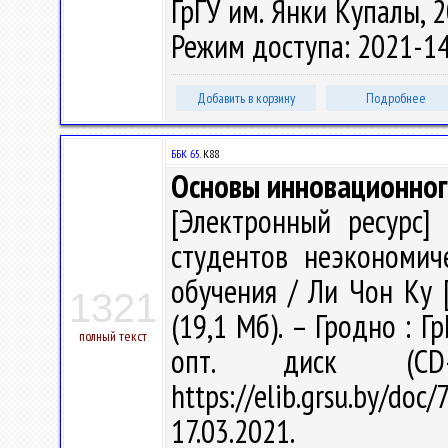
ГрГУ им. Янки Купалы, 2
Режим доступа: 2021-14
Добавить в корзину
Подробнее
ББК 65.
K88
Основы инновационног
[Электронный ресурс] 
студентов неэкономич
обучения / Ли Чон Ку [и
1321
(19,1 Мб). – Гродно : Г
полный текст
опт. диск (CD
https://elib.grsu.by/d
17.03.2021.