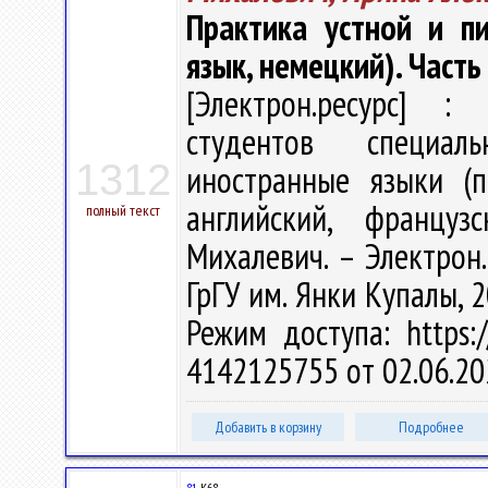
Практика устной и п
язык, немецкий). Часть
[Электрон.ресурс] : 
студентов специал
1312
иностранные языки (п
английский, француз
полный текст
Михалевич. – Электрон.т
ГрГУ им. Янки Купалы, 2
Режим доступа: https:/
4142125755 от 02.06.20
Добавить в корзину
Подробнее
81
К68