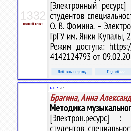
[Электронный ресурс] 
1332
студентов специальност
О. В. Фомина. – Электрон
полный текст
ГрГУ им. Янки Купалы, 2
Режим доступа: https:/
4142124793 от 09.02.20
Добавить в корзину
Подробнее
ББК 85.
Б87
Брагина, Анна Алексан
Методика музыкального
[Электрон.ресурс] : 
студентов специальнос