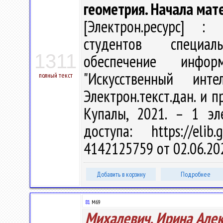
геометрия. Начала мат
[Электрон.ресурс] : 
студентов специал
1311
обеспечение информ
"Искусственный ин
полный текст
Электрон.текст.дан. и пр
Купалы, 2021. – 1 эл
доступа: https://eli
4142125759 от 02.06.20
Добавить в корзину
Подробнее
81
М69
Михалевич, Ирина Але