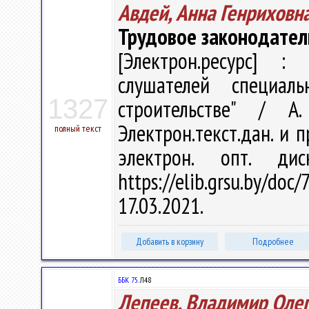
Авдей, Анна Генриховн
Трудовое законодател
[Электрон.ресурс] : 
слушателей специал
1327
строительстве" / 
Электрон.текст.дан. и п
полный текст
электрон. опт. ди
https://elib.grsu.by/d
17.03.2021.
Добавить в корзину
Подробнее
ББК 75.
Л48
Лепеев, Владимир Оле