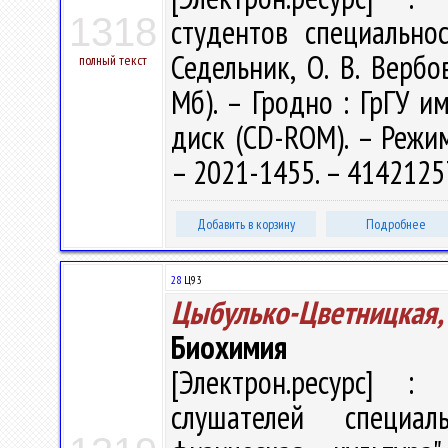
1318
студентов специально
Седельник, О. В. Вербов
полный текст
Мб). – Гродно : ГрГУ им
диск (CD-ROM). – Режим 
– 2021-1455. – 4142125
Добавить в корзину
Подробнее
28
Ц93
Цыбулько-Цветницкая,
Биохимия
[Электрон.ресурс] : 
слушателей специал