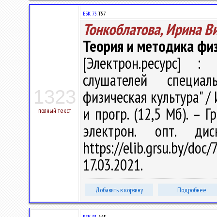
ББК 75.
Т57
Тонкоблатова, Ирина В
Теория и методика физ
[Электрон.ресурс] : 
слушателей специал
1323
физическая культура" / 
и прогр. (12,5 Мб). – Г
полный текст
электрон. опт. ди
https://elib.grsu.by/d
17.03.2021.
Добавить в корзину
Подробнее
ББК 81.
А65