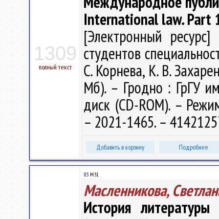
Международное публичн
International law. Part 
[Электронный ресурс] 
1309
студентов специальност
С. Корнева, К. В. Захарен
полный текст
Мб). – Гродно : ГрГУ им
диск (CD-ROM). – Режим 
– 2021-1465. – 4142125
Добавить в корзину
Подробнее
83
М31
Масленникова, Светлан
История литературы 