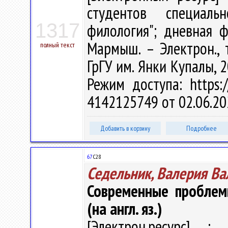
студентов специальн
1317
филология"; дневная ф
Мармыш. – Электрон., т
полный текст
ГрГУ им. Янки Купалы, 2
Режим доступа: https:/
4142125749 от 02.06.20
Добавить в корзину
Подробнее
67
С28
Седельник, Валерия В
Современные проблем
(на англ. яз.)
[Электрон.ресурс] : 