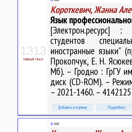
Короткевич, Жанна Ал
Язык профессионально
[Электрон.ресурс] : 
студентов специал
1313
иностранные языки" (пр
Прокопчук, Е. Н. Ясюкев
полный текст
Мб). – Гродно : ГрГУ им
диск (CD-ROM). – Режим 
– 2021-1460. – 4142125
Добавить в корзину
Подробнее
81
К68