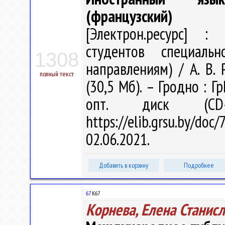
(французский)
[Электрон.ресурс] : 
студентов специальн
1308
направлениям) / А. В. 
полный текст
(30,5 Мб). – Гродно : Г
опт. диск (CD
https://elib.grsu.by/d
02.06.2021.
Добавить в корзину
Подробнее
67.
К67
Корнева, Елена Станис