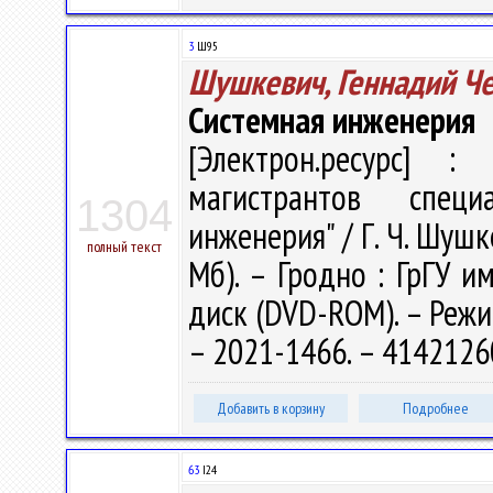
3
Ш95
Шушкевич, Геннадий Ч
Системная инженерия
[Электрон.ресурс] : 
магистрантов специ
1304
инженерия" / Г. Ч. Шушк
полный текст
Мб). – Гродно : ГрГУ им
диск (DVD-ROM). – Режим
– 2021-1466. – 4142126
Добавить в корзину
Подробнее
63
І24