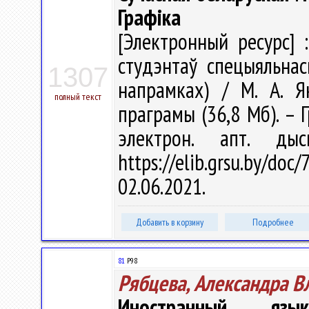
Графіка
[Электронный ресурс] 
студэнтаў спецыяльнасц
1307
напрамках) / М. А. Як
полный текст
праграмы (36,8 Мб). – Г
электрон. апт. ды
https://elib.grsu.by/d
02.06.2021.
Добавить в корзину
Подробнее
81
Р98
Рябцева, Александра 
Иностранный язык