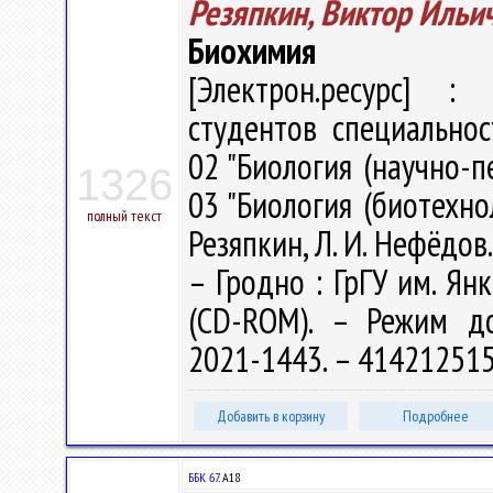
Резяпкин, Виктор Ильи
Биохимия
[Электрон.ресурс] : 
студентов специальнос
02 "Биология (научно-п
1326
03 "Биология (биотехно
полный текст
Резяпкин, Л. И. Нефёдов.
– Гродно : ГрГУ им. Янк
(CD-ROM). – Режим дост
2021-1443. – 414212515
Добавить в корзину
Подробнее
ББК 67.
А18