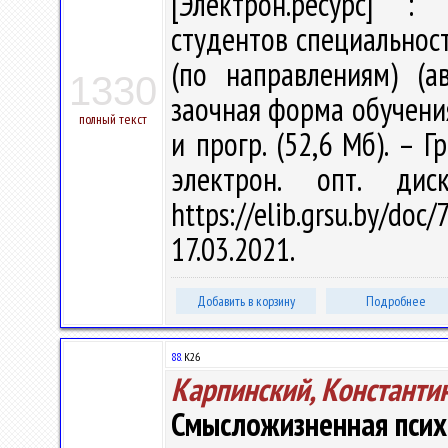
[Электрон.ресурс] : 
студентов специальност
(по направлениям) (а
1330
заочная форма обучения 
полный текст
и прогр. (52,6 Мб). – Г
электрон. опт. ди
https://elib.grsu.by/d
17.03.2021.
Добавить в корзину
Подробнее
88.
К26
Карпинский, Константи
Смысложизненная псих