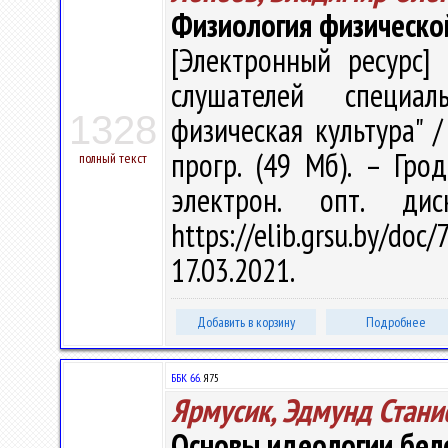
Физиология физической
[Электронный ресурс] 
слушателей специал
1328
физическая культура" / 
прогр. (49 Мб). – Гро
полный текст
электрон. опт. ди
https://elib.grsu.by/d
17.03.2021.
Добавить в корзину
Подробнее
ББК 66.
Я75
Ярмусик, Эдмунд Стани
Основы идеологии бело