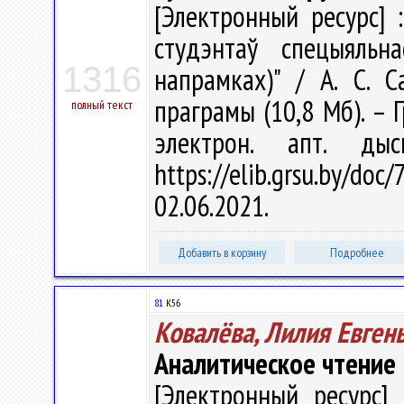
[Электронный ресурс] 
студэнтаў спецыяльна
1316
напрамках)" / А. С. С
праграмы (10,8 Мб). – Г
полный текст
электрон. апт. ды
https://elib.grsu.by/d
02.06.2021.
Добавить в корзину
Подробнее
81
К56
Ковалёва, Лилия Евген
Аналитическое чтение 
[Электронный ресурс] 