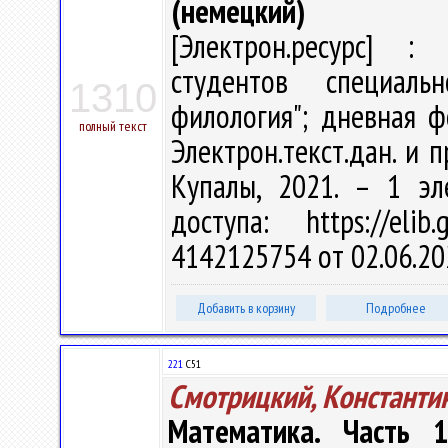
(немецкий)
[Электрон.ресурс] : 
студентов специальн
1310
филология"; дневная ф
полный текст
Электрон.текст.дан. и п
Купалы, 2021. – 1 эл
доступа: https://eli
4142125754 от 02.06.20
Добавить в корзину
Подробнее
221
С51
Смотрицкий, Константи
Математика. Часть 1