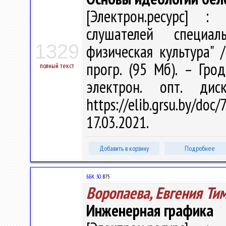
[Электрон.ресурс] : 
слушателей специал
1329
физическая культура" /
прогр. (95 Мб). – Гро
полный текст
электрон. опт. ди
https://elib.grsu.by/d
17.03.2021.
Добавить в корзину
Подробнее
ББК 30.
В75
Воропаева, Евгения Ти
Инженерная графика