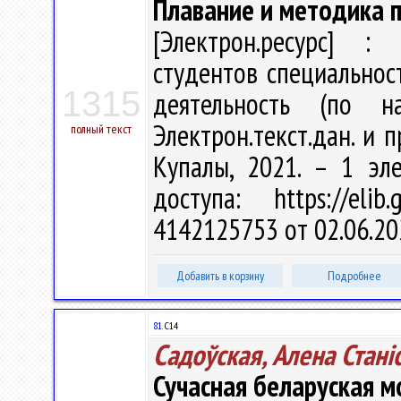
Плавание и методика 
[Электрон.ресурс] : 
студентов специальнос
1315
деятельность (по 
Электрон.текст.дан. и п
полный текст
Купалы, 2021. – 1 эл
доступа: https://eli
4142125753 от 02.06.20
Добавить в корзину
Подробнее
81.
С14
Садоўская, Алена Станi
Сучасная беларуская мо