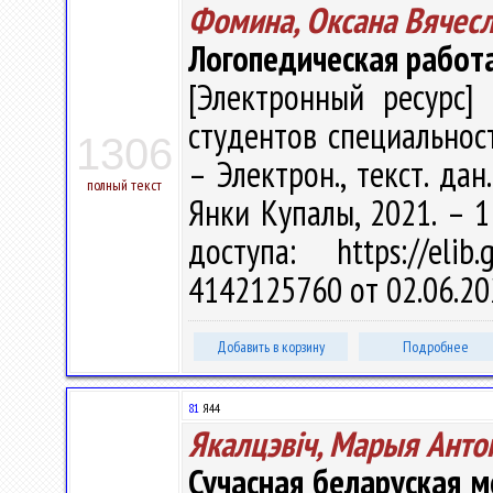
Фомина, Оксана Вячес
Логопедическая работ
[Электронный ресурс] 
студентов специальност
1306
– Электрон., текст. дан
полный текст
Янки Купалы, 2021. – 1
доступа: https://eli
4142125760 от 02.06.20
Добавить в корзину
Подробнее
81
Я44
Якалцэвіч, Марыя Анто
Сучасная беларуская м