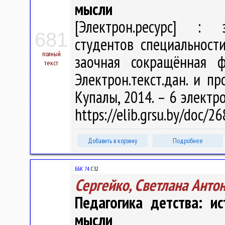
мысли
[Электрон.ресурс] : э
681
студентов специальност
полный
заочная сокращённая ф
текст
Электрон.текст.дан. и про
Купалы, 2014. – 6 электро
https://elib.grsu.by/doc/
Добавить в корзину
Подробнее
ББК 74.
С32
Сергейко, Светлана Анто
Педагогика детства: и
мысли