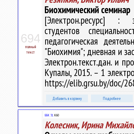
Биохимический семинар
[Электрон.ресурс] : э
студентов специальнос
694
педагогическая деятельн
полный
"Биохимия"; дневная и зао
текст
Электрон.текст.дан. и про
Купалы, 2015. – 1 электро
https://elib.grsu.by/doc/
Добавить в корзину
Подробнее
ББК 31.
К60
Колесник, Ирина Михайл