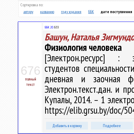
Сортировка по:
автору
названию
году издания
ББК
дате поступления
ББК 20.
Б33
Башун, Наталья Зигмунд
Физиология человека
[Электрон.ресурс] : э
студентов специальности
676
дневная и заочная ф
полный
текст
Электрон.текст.дан. и пр
Купалы, 2014. – 1 электро
https://elib.grsu.by/doc/
Добавить в корзину
Подробнее