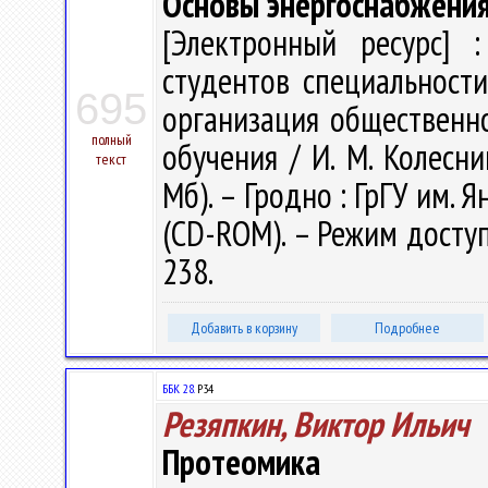
Основы энергоснабжени
[Электронный ресурс] :
студентов специальност
695
организация общественно
полный
обучения / И. М. Колесник
текст
Мб). – Гродно : ГрГУ им. Я
(CD-ROM). – Режим доступа
238.
Добавить в корзину
Подробнее
ББК 28.
Р34
Резяпкин, Виктор Ильич
Протеомика