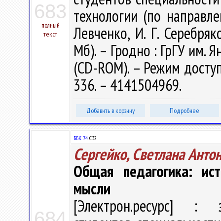
683
технологии (по направле
полный
Левченко, И. Г. Серебряко
текст
Мб). – Гродно : ГрГУ им. Я
(CD-ROM). – Режим доступа
336. – 4141504969.
Добавить в корзину
Подробнее
ББК 74.
С32
Сергейко, Светлана Анто
Общая педагогика: ист
мысли
[Электрон.ресурс] : э
684