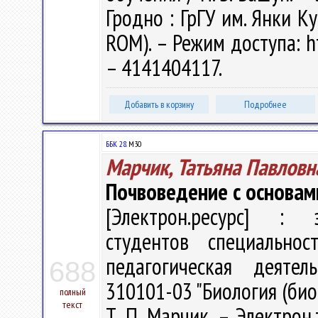
Гродно : ГрГУ им. Янки Ку
ROM). – Режим доступа: ht
– 4141404117.
Добавить в корзину
Подробнее
ББК 28.
М30
Марчик, Татьяна Павловн
Почвоведение с основам
[Электрон.ресурс] : э
студентов специальнос
педагогическая деятель
688
310101-03 "Биология (био
полный
текст
Т. П. Марчик. – Электрон.