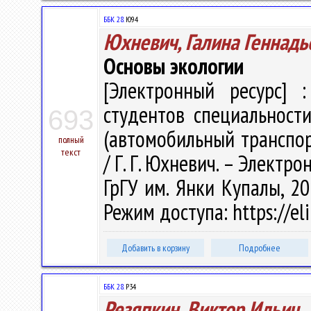
ББК 28.
Ю94
Юхневич, Галина Геннадь
Основы экологии
[Электронный ресурс] :
студентов специальности
693
(автомобильный транспор
полный
текст
/ Г. Г. Юхневич. – Электрон
ГрГУ им. Янки Купалы, 20
Режим доступа: https://el
Добавить в корзину
Подробнее
ББК 28.
Р34
Резяпкин, Виктор Ильич