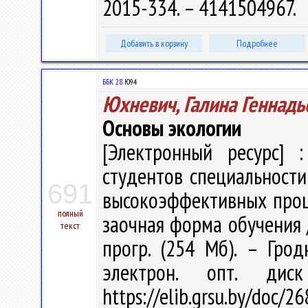
2015-334. – 4141504967.
Добавить в корзину
Подробнее
ББК 28.
Ю94
Юхневич, Галина Геннадь
Основы экологии
[Электронный ресурс] :
студентов специальности
691
высокоэффективных проце
полный
заочная форма обучения / 
текст
прогр. (254 Мб). – Грод
электрон. опт. дис
https://elib.grsu.by/doc/