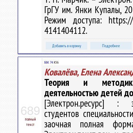
ГрГУ им. Янки Купалы, 20
Режим доступа: https://
4141404112.
Добавить в корзину
Подробнее
ББК 74.
К56
Ковалёва, Елена Алексан
Теория и методика
деятельностью детей до
[Электрон.ресурс] : э
689
студентов специальност
полный
заочная полная форм
текст