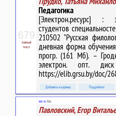
Прудко, Татьяна Михайло
Педагогика
[Электрон.ресурс] : э
студентов специальносте
679
210502 "Русская филолог
полный
дневная форма обучения /
текст
прогр. (161 Мб). – Грод
электрон. опт. дис
https://elib.grsu.by/doc/
Добавить в корзину
Подробнее
ББК 65.
П11
Павловский, Егор Виталь