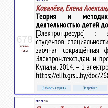
Ковалёва, Елена Алексан
Теория и методика
деятельностью детей до
[Электрон.ресурс] : э
678
студентов специальност
полный
заочная сокращённая ф
текст
Электрон.текст.дан. и пр
Купалы, 2014. – 1 электро
https://elib.grsu.by/doc/2
Добавить в корзину
Подробнее
ББК 74.
П85