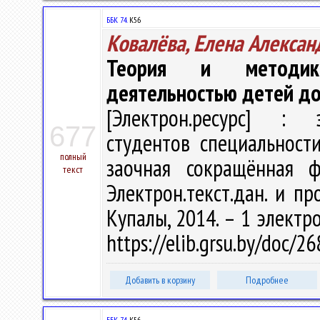
ББК 74.
К56
Ковалёва, Елена Алексан
Теория и методика
деятельностью детей до
[Электрон.ресурс] : э
677
студентов специальност
полный
заочная сокращённая ф
текст
Электрон.текст.дан. и пр
Купалы, 2014. – 1 электро
https://elib.grsu.by/doc/
Добавить в корзину
Подробнее
ББК 74.
К56