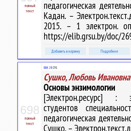
педагогическая деятельн
полный
текст
Кадан. – Электрон.текст.д
2015. – 1 электрон. о
https://elib.grsu.by/doc/
Добавить в корзину
Подробнее
ББК 28.
С91
Сушко, Любовь Ивановна
Основы энзимологии
[Электрон.ресурс] : э
студентов специальнос
698
педагогическая деятельнос
полный
текст
Сушко. – Электрон.текст.да