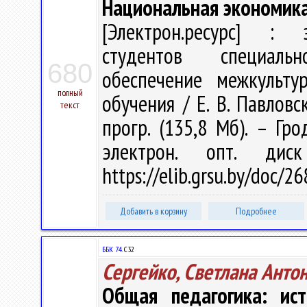
Национальная экономика
[Электрон.ресурс] : э
студентов специальн
680
обеспечение межкульту
полный
обучения / Е. В. Павловск
текст
прогр. (135,8 Мб). – Гр
электрон. опт. дис
https://elib.grsu.by/doc/
Добавить в корзину
Подробнее
ББК 74.
С32
Сергейко, Светлана Анто
Общая педагогика: ист