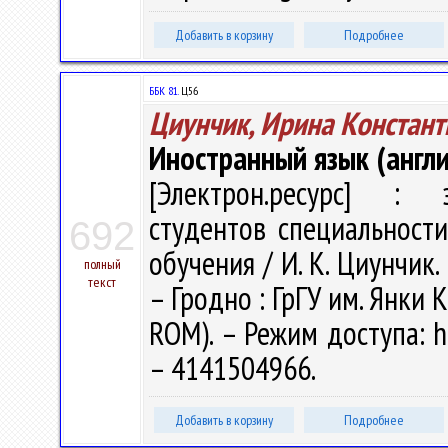
Добавить в корзину
Подробнее
ББК 81.
Ц56
Циунчик, Ирина Констант
Иностранный язык (англи
[Электрон.ресурс] : э
студентов специальности
692
обучения / И. К. Циунчик. 
полный
текст
– Гродно : ГрГУ им. Янки К
ROM). – Режим доступа: ht
– 4141504966.
Добавить в корзину
Подробнее