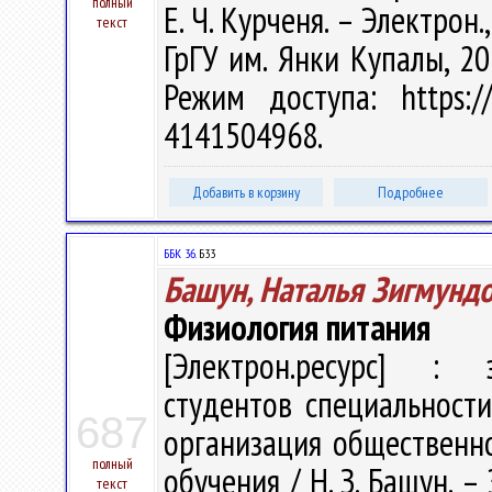
полный
Е. Ч. Курченя. – Электрон.,
текст
ГрГУ им. Янки Купалы, 20
Режим доступа: https://
4141504968.
Добавить в корзину
Подробнее
ББК 36.
Б33
Башун, Наталья Зигмунд
Физиология питания
[Электрон.ресурс] : э
студентов специальност
687
организация общественно
полный
обучения / Н. З. Башун. – 
текст