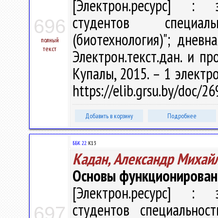
[Электрон.ресурс] : э
студентов специал
696
(биотехнология)"; дневн
полный
текст
Электрон.текст.дан. и про
Купалы, 2015. – 1 электро
https://elib.grsu.by/doc/
Добавить в корзину
Подробнее
ББК 22.
К13
Кадан, Александр Михай
Основы функционирован
[Электрон.ресурс] : э
студентов специальнос
697