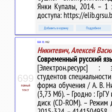
Янки Купалы, 2014. – 1 
доступа: https://elib.grs
Добавить в корзину
Подробнее
ББК 81.
Н62
Никитевич, Алексей Васи
Современный русский яз
[Электрон.ресурс] : э
студентов специальности
699
форма обучения / А. В. Ни
полный
текст
(3,73 Мб). – Гродно : ГрГУ
диск (CD-ROM). – Режим до
2015-324. – 4141504958.