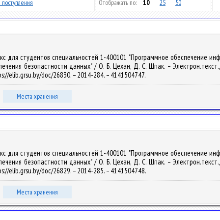
 поступления
Отображать по:
10
25
50
лекс для студентов специальностей 1-400101 "Программное обеспечение ин
ения безопастности данных" / О. Б. Цехан, Д. С. Шпак. – Электрон.текст.дан
://elib.grsu.by/doc/26830. – 2014-284. – 4141504747.
Места хранения
лекс для студентов специальностей 1-400101 "Программное обеспечение ин
ения безопастности данных" / О. Б. Цехан, Д. С. Шпак. – Электрон.текст.дан
s://elib.grsu.by/doc/26829. – 2014-285. – 4141504748.
Места хранения