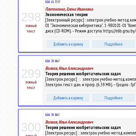
ББК 65.
П37
Платоненко, Елена Ивановна
298
Экономическая теория
[Электронный ресурс] : электрон.учебно-метод.ко
01 "Экономическая кибернетика", 1-980101-01 "Компью
полный
диск (CD-ROM). – Режим доступа: https://elib.grsu.b
текст
Добавить в корзину
Подробнее
ББК 39.
В67
Волков, Илья Александрович
299
Теория решения изобретательских задач
[Электрон.ресурс] : электрон.учебно-метод.ком
полный
Электрон.текст.дан. и прогр. (6,59 Мб). – Гродно : Г
текст
Добавить в корзину
Подробнее
ББК 39.
В67
Волков, Илья Александрович
300
Теория решения изобретательских задач
[Электрон.ресурс] : электрон.учебно-метод.компл
полный