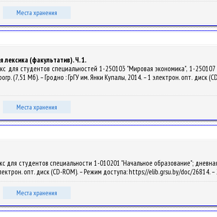
Места хранения
лексика (факультатив). Ч. 1.
екс для студентов специальностей 1-250103 "Мировая экономика", 1-250107
огр. (7,51 Мб). – Гродно : ГрГУ им. Янки Купалы, 2014. – 1 электрон. опт. диск (
Места хранения
с для студентов специальности 1-010201 "Начальное образование"; дневная ф
 электрон. опт. диск (CD-ROM). – Режим доступа: https://elib.grsu.by/doc/26814.
Места хранения