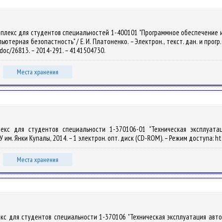
мплекс для студентов специальностей 1-400101 "Программное обеспечение 
терная безопастность" / Е. И. Платоненко. – Электрон., текст. дан. и прогр. (2
y/doc/26813. – 2014-291. – 4141504730.
Места хранения
плекс для студентов специальности 1-370106-01 "Техническая эксплуата
рГУ им. Янки Купалы, 2014. – 1 электрон. опт. диск (CD-ROM). – Режим доступа: ht
Места хранения
екс для студентов специальности 1-370106 "Техническая эксплуатация автом