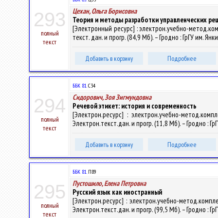
Цехан, Ольга Борисовна
293
Теория и методы разработки управленческих ре
[Электронный ресурс] : электрон.учебно-метод.ко
полный
текст. дан. и прогр. (84,9 Мб). – Гродно : ГрГУ им. Я
текст
Добавить в корзину
Подробнее
ББК 81.
С34
Сидорович, Зоя Зигмундовна
294
Речевой этикет: история и современность
[Электрон.ресурс] : электрон.учебно-метод.комп
полный
Электрон.текст.дан. и прогр. (11,8 Мб). – Гродно : Г
текст
Добавить в корзину
Подробнее
ББК 81.
П89
Пустошило, Елена Петровна
295
Русский язык как иностранный
[Электрон.ресурс] : электрон.учебно-метод.компл
полный
Электрон.текст.дан. и прогр. (99,5 Мб). – Гродно : Г
текст