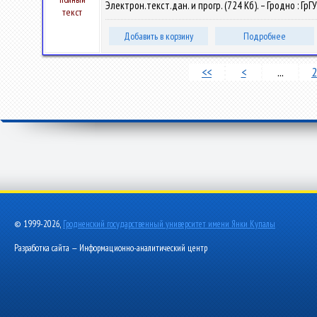
Электрон.текст.дан. и прогр. (724 Кб). – Гродно : ГрГ
текст
Добавить в корзину
Подробнее
<<
<
...
2
© 1999-2026,
Гродненский государственный университет имени Янки Купалы
Разработка сайта — Информационно-аналитический центр