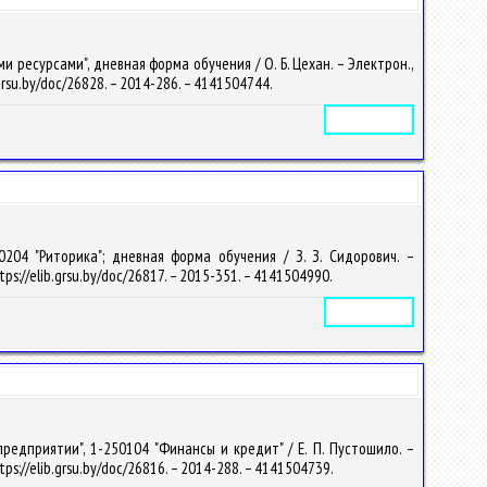
ресурсами", дневная форма обучения / О. Б. Цехан. – Электрон.,
b.grsu.by/doc/26828. – 2014-286. – 4141504744.
Электронное издание
0204 "Риторика"; дневная форма обучения / З. З. Сидорович. –
tps://elib.grsu.by/doc/26817. – 2015-351. – 4141504990.
Электронное издание
редприятии", 1-250104 "Финансы и кредит" / Е. П. Пустошило. –
tps://elib.grsu.by/doc/26816. – 2014-288. – 4141504739.