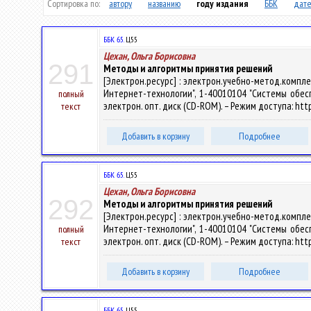
Сортировка по:
автору
названию
году издания
ББК
дате
ББК 65.
Ц55
Цехан, Ольга Борисовна
291
Методы и алгоритмы принятия решений
[Электрон.ресурс] : электрон.учебно-метод.комп
Интернет-технологии", 1-40010104 "Системы обеспеч
полный
электрон. опт. диск (CD-ROM). – Режим доступа: https
текст
Добавить в корзину
Подробнее
ББК 65.
Ц55
Цехан, Ольга Борисовна
292
Методы и алгоритмы принятия решений
[Электрон.ресурс] : электрон.учебно-метод.комп
Интернет-технологии", 1-40010104 "Системы обеспеч
полный
электрон. опт. диск (CD-ROM). – Режим доступа: http
текст
Добавить в корзину
Подробнее
ББК 65.
Ц55