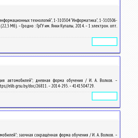
информационных технологий", 1-310304 "Информатика", 1-310306-
2,3 Мб). – Гродно : ГрГУ им. Янки Купалы, 2014. – 1 электрон. опт.
Электронное издание
ция автомобилей"; дневная форма обучения / И. А. Волков. –
tps://elib.grsu.by/doc/26811. – 2014-293. – 4141504729.
Электронное издание
обилей"; заочная сокращённая форма обучения / И. А. Волков. –