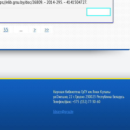
ps://elib.grsu.by/doc/26809. – 2014-295. – 4141504727.
Электронное издание
35
...
>
>>
Научная библиотека ГрГУ им. Янки Купалы
ул.Ожешко, 22 г. Гродно 230023 Республика Беларусь
Телефон/факс: +375 (152) 77-30-60
library@grsu.by