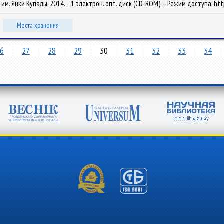
У им. Янки Купалы, 2014. – 1 электрон. опт. диск (CD-ROM). – Режим доступа: htt
Места хранения
6
27
28
29
30
31
32
33
34