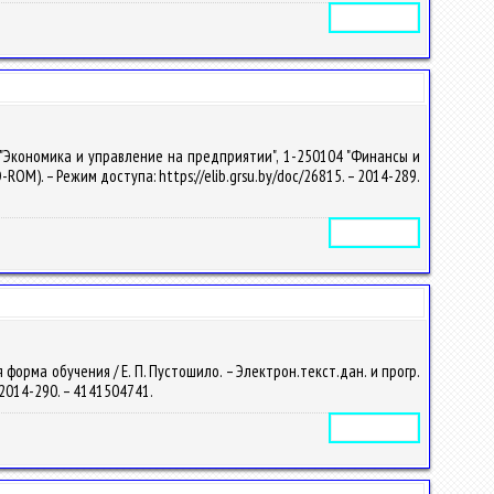
Электронное издание
 "Экономика и управление на предприятии", 1-250104 "Финансы и
CD-ROM). – Режим доступа: https://elib.grsu.by/doc/26815. – 2014-289.
Электронное издание
орма обучения / Е. П. Пустошило. – Электрон.текст.дан. и прогр.
 – 2014-290. – 4141504741.
Электронное издание