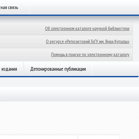
ная связь
Об электронном каталоге научной библиотеки
О ресурсе «Репозиторий ГрГУ им. Янки Купалы»
Помощь в поиске по электронному каталогу
 издания
Депонированные публикации