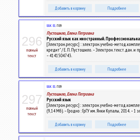
Добавить в корзину
Подробнее
ББК 81.
П89
Пустошило, Елена Петровна
296
Русский язык как иностранный. Профессиональная 
[Электрон.ресурс] : электрон.учебно-метод.компл
кредит" / Е. П. Пустошило. – Электрон.текст.дан. и пр
полный
– 4141504743.
текст
Добавить в корзину
Подробнее
ББК 81.
П89
Пустошило, Елена Петровна
297
Русский язык
[Электрон.ресурс] : электрон.учебно-метод.комплек
полный
(9,14 Мб). – Гродно : ГрГУ им. Янки Купалы, 2014. – 1
текст
Добавить в корзину
Подробнее