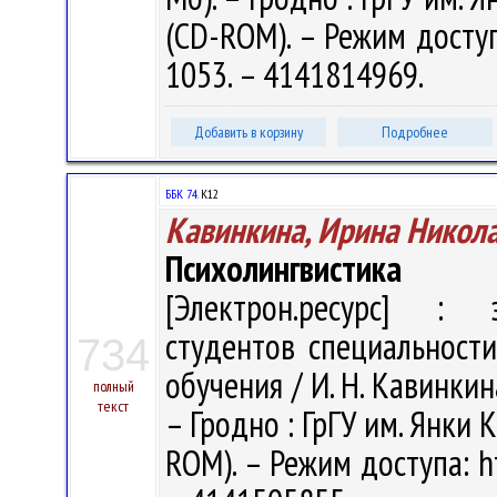
(CD-ROM). – Режим доступа
1053. – 4141814969.
Добавить в корзину
Подробнее
ББК 74.
К12
Кавинкина, Ирина Никол
Психолингвистика
[Электрон.ресурс] : э
студентов специальности
734
обучения / И. Н. Кавинкина
полный
текст
– Гродно : ГрГУ им. Янки К
ROM). – Режим доступа: ht