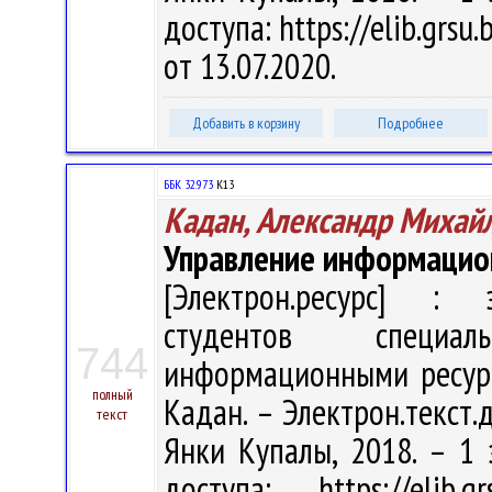
доступа: https://elib.grs
от 13.07.2020.
Добавить в корзину
Подробнее
ББК 32.973
К13
Кадан, Александр Михай
Управление информацио
[Электрон.ресурс] : э
студентов специал
744
информационными ресурс
полный
Кадан. – Электрон.текст.д
текст
Янки Купалы, 2018. – 1 
доступа: https://elib