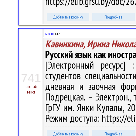
https://elib.grsu.by/doc/2
Добавить в корзину
Подробнее
ББК 81.
К12
Кавинкина, Ирина Никол
Русский язык как иностр
[Электронный ресурс] :
студентов специальности
741
дневная и заочная форм
полный
текст
Подрецкая. – Электрон., т
ГрГУ им. Янки Купалы, 20
Режим доступа: https://el
Добавить в корзину
Подробнее