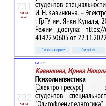
студентов специальности
731
И. Н. Кавинкина. – Электрон
полный
текст
: ГрГУ им. Янки Купалы, 2
Режим доступа: https://
4142230605 от 22.11.202
Добавить в корзину
Подробнее
ББК 88.
К12
Кавинкина, Ирина Никол
Психолингвистика
[Электрон.ресурс] : э
студентов специальнос
732
"Олигофренипедагогика
полный