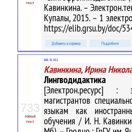
текст
Кавинкина. – Электрон.тек
Купалы, 2015. – 1 электро
https://elib.grsu.by/doc/
Добавить в корзину
Подробнее
ББК 81.
К12
Кавинкина, Ирина Никол
Лингводидактика
[Электрон.ресурс] : э
магистрантов специальн
733
языкам как иностранн
полный
обучения / И. Н. Кавинкин
текст
Мб). – Гродно : ГрГУ им. Я