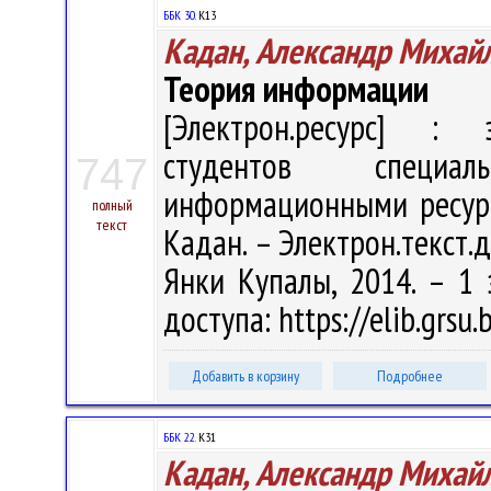
ББК 30.
К13
Кадан, Александр Михай
Теория информации
[Электрон.ресурс] : э
студентов специал
747
информационными ресурс
полный
текст
Кадан. – Электрон.текст.да
Янки Купалы, 2014. – 1 
доступа: https://elib.grs
Добавить в корзину
Подробнее
ББК 22.
К31
Кадан, Александр Михай