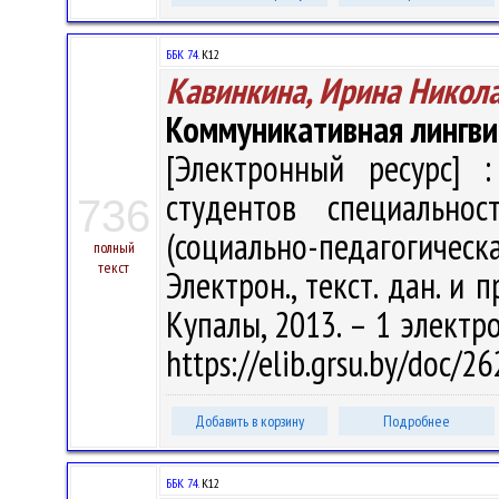
ББК 74.
К12
Кавинкина, Ирина Никол
Коммуникативная лингви
[Электронный ресурс] :
студентов специальнос
736
(социально-педагогическ
полный
текст
Электрон., текст. дан. и п
Купалы, 2013. – 1 электро
https://elib.grsu.by/doc/2
Добавить в корзину
Подробнее
ББК 74.
К12