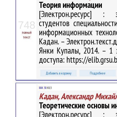
Теория информации
[Электрон.ресурс] : э
студентов специальност
748
информационных техноло
полный
текст
Кадан. – Электрон.текст.да
Янки Купалы, 2014. – 1 
доступа: https://elib.grs
Добавить в корзину
Подробнее
ББК 30.
К13
Кадан, Александр Михай
Теоретические основы 
[Электрон.ресурс] : э