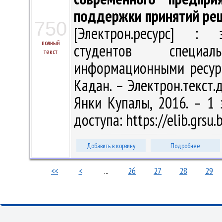
поддержки принятий ре
750
[Электрон.ресурс] : э
полный
студентов специал
текст
информационными ресурс
Кадан. – Электрон.текст.д
Янки Купалы, 2016. – 1 
доступа: https://elib.grs
Добавить в корзину
Подробнее
<<
<
...
26
27
28
29