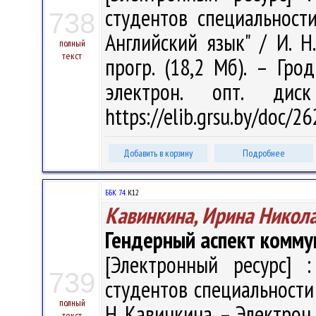
студентов специальности
738
Английский язык" / И. Н.
полный
текст
прогр. (18,2 Мб). – Гро
электрон. опт. дис
https://elib.grsu.by/doc/2
Добавить в корзину
Подробнее
ББК 74.
К12
Кавинкина, Ирина Никол
Гендерный аспект комму
[Электронный ресурс] :
739
студентов специальности
полный
Н. Кавинкина. – Электрон., 
текст