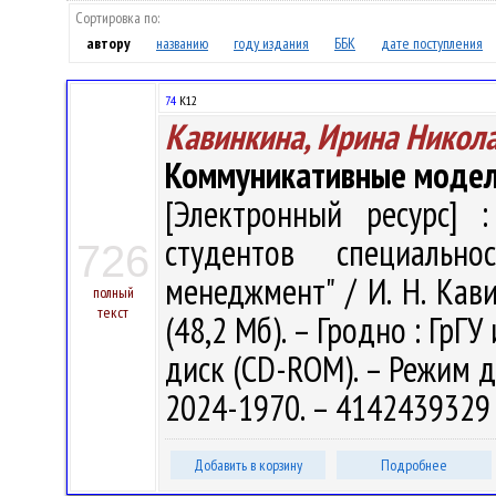
Сортировка по:
автору
названию
году издания
ББК
дате поступления
74
К12
Кавинкина, Ирина Никол
Коммуникативные модели
[Электронный ресурс] :
студентов специально
726
менеджмент" / И. Н. Кавин
полный
текст
(48,2 Мб). – Гродно : ГрГУ
диск (CD-ROM). – Режим до
2024-1970. – 4142439329 
Добавить в корзину
Подробнее