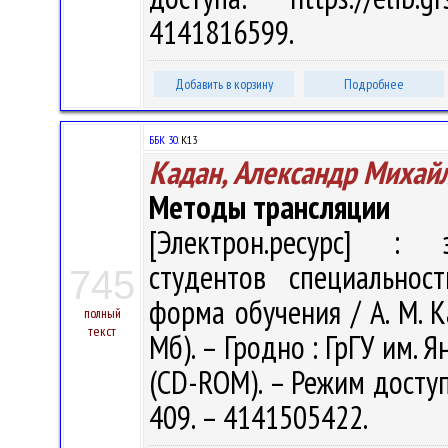
4141816599.
Добавить в корзину
Подробнее
ББК 30.
К13
Кадан, Александр Михай
Методы трансляции
[Электрон.ресурс] : э
студентов специальнос
745
форма обучения / А. М. Ка
полный
текст
Мб). – Гродно : ГрГУ им. Я
(CD-ROM). – Режим доступа
409. – 4141505422.