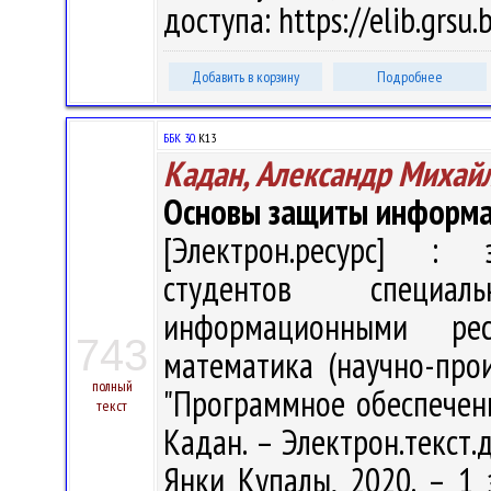
доступа: https://elib.grs
Добавить в корзину
Подробнее
ББК 30.
К13
Кадан, Александр Михай
Основы защиты информ
[Электрон.ресурс] : э
студентов специал
информационными рес
743
математика (научно-прои
полный
"Программное обеспечени
текст
Кадан. – Электрон.текст.д
Янки Купалы, 2020. – 1 