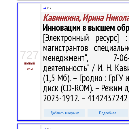
74
К12
Кавинкина, Ирина Никол
Инновации в высшем об
[Электронный ресурс] :
магистрантов специальн
727
менеджмент", 7-06-
полный
деятельность" / И. Н. Кав
текст
(1,5 Мб). – Гродно : ГрГУ 
диск (CD-ROM). – Режим до
2023-1912. – 4142437242 
Добавить в корзину
Подробнее
74
К12