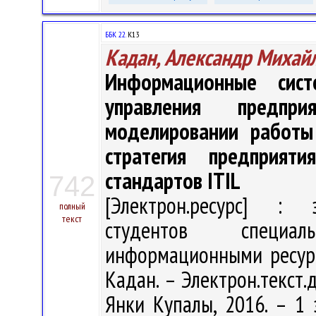
ББК 22.
К13
Кадан, Александр Михай
Информационные сис
управления предпр
моделировании работы 
стратегия предприят
стандартов ITIL
742
[Электрон.ресурс] : э
полный
текст
студентов специал
информационными ресурс
Кадан. – Электрон.текст.д
Янки Купалы, 2016. – 1 