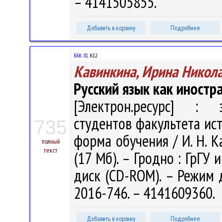
– 4141505855.
Добавить в корзину
Подробнее
ББК 81.
К12
Кавинкина, Ирина Никол
Русский язык как иностр
[Электрон.ресурс] : э
студентов факультета ис
735
форма обучения / И. Н. Ка
полный
текст
(17 Мб). – Гродно : ГрГУ 
диск (CD-ROM). – Режим до
2016-746. – 4141609360.
Добавить в корзину
Подробнее