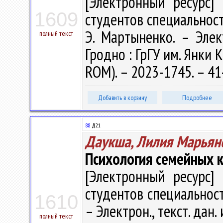
[Электронный ресурс] 
1609
студентов специальност
Э. Мартыненко. – Элект
полный текст
Гродно : ГрГУ им. Янки К
ROM). – 2023-1745. – 4
Добавить в корзину
Подробнее
88
Д21
Даукша, Лилия Марьян
Психология семейных 
[Электронный ресурс] 
студентов специальност
1610
– Электрон., текст. дан. 
полный текст