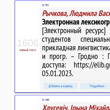
81
Р95
Рычкова, Людмила Вас
Электронная лексиког
[Электронный ресурс] 
студентов специаль
1606
прикладная лингвистика" 
полный текст
и прогр. – Гродно : 
доступа: https://eli
05.01.2023.
Добавить в корзину
Подробнее
81
Х60
Хлусевіч, Ірына Міхайл