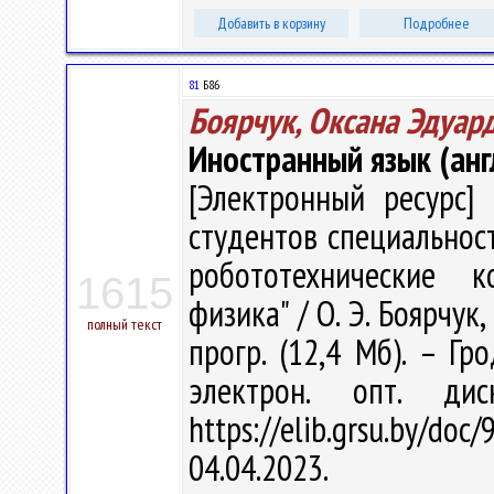
Добавить в корзину
Подробнее
81
Б86
Боярчук, Оксана Эдуар
Иностранный язык (анг
[Электронный ресурс] 
студентов специально
робототехнические к
1615
физика" / О. Э. Боярчук,
полный текст
прогр. (12,4 Мб). – Гр
электрон. опт. ди
https://elib.grsu.by/d
04.04.2023.