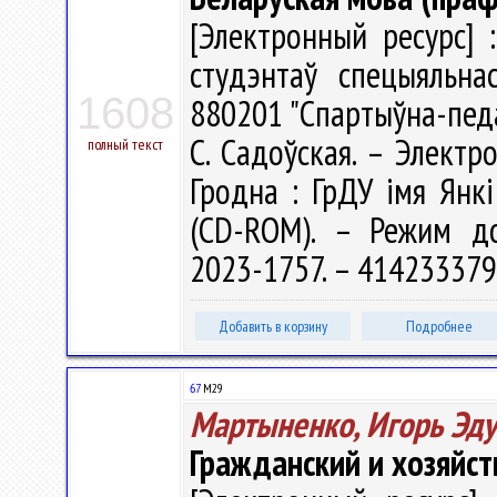
[Электронный ресурс] 
студэнтаў спецыяльнас
1608
880201 "Спартыўна-педа
С. Садоўская. – Электро
полный текст
Гродна : ГрДУ імя Янкі
(CD-ROM). – Режим дост
2023-1757. – 414233379
Добавить в корзину
Подробнее
67
М29
Мартыненко, Игорь Эд
Гражданский и хозяйст