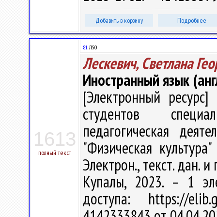
Добавить в корзину
Подробнее
81
Л50
Лескевич, Светлана Гео
Иностранный язык (анг
[Электронный ресурс] 
студентов специа
педагогическая деяте
1613
"Физическая культура" 
полный текст
Электрон., текст. дан. и 
Купалы, 2023. – 1 эл
доступа: https://eli
4142333843 от 04.04.20