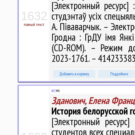
[Электронный ресурс] 
1632
студэнтаў усіх спецыяльн
А. Піваварчык. – Электр
полный текст
Гродна : ГрДУ імя Янкі
(CD-ROM). – Режим дост
2023-1761. – 414233383
Добавить в корзину
Подробнее
63
З46
Зданович, Елена Фран
История белорусской г
[Электронный ресурс] 
студентов всех специал