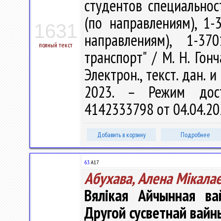
студентов специальнос
(по направлениям), 1-
1631
направлениям), 1-37
полный текст
транспорт" / М. Н. Гонч
Электрон., текст. дан. 
2023. – Режим доступ
4142333798 от 04.04.20
Добавить в корзину
Подробнее
63
А17
Абухава, Алена Мікала
Вялікая Айчынная ва
Другой сусветнай вайн