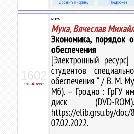
Добавить в корзину
Подробнее
68
М92
Муха, Вячеслав Михай
Экономика, порядок о
обеспечения
[Электронный ресурс] 
студентов специальн
1602
обеспечения " / В. М. Му
полный текст
Мб). – Гродно : ГрГУ им
диск (DVD-R
https://elib.grsu.by/d
07.02.2022.