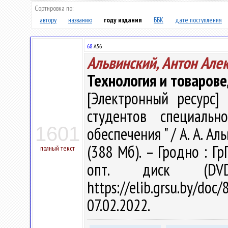
Сортировка по:
автору
названию
году издания
ББК
дате поступления
68
А56
Альвинский, Антон Але
Технология и товаров
[Электронный ресурс] 
студентов специальн
1601
обеспечения " / А. А. Аль
(388 Мб). – Гродно : Гр
полный текст
опт. диск (DV
https://elib.grsu.by/d
07.02.2022.