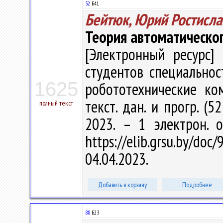
32
Б41
Бейтюк, Юрий Ростисла
Теория автоматическо
[Электронный ресурс] 
студентов специально
1625
робототехнические ком
текст. дан. и прогр. (5
полный текст
2023. – 1 электрон. 
https://elib.grsu.by/d
04.04.2023.
Добавить в корзину
Подробнее
88
Б23