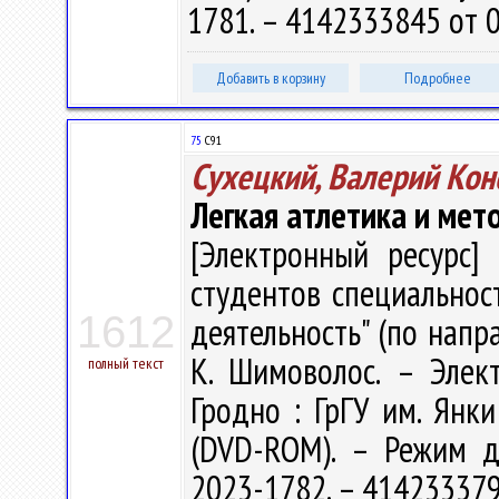
1781. – 4142333845 от 0
Добавить в корзину
Подробнее
75
С91
Сухецкий, Валерий Кон
Легкая атлетика и мет
[Электронный ресурс] 
студентов специальнос
1612
деятельность" (по направ
К. Шимоволос. – Электр
полный текст
Гродно : ГрГУ им. Янки
(DVD-ROM). – Режим дос
2023-1782. – 414233379