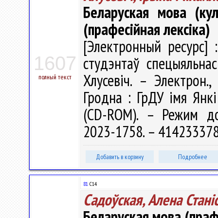
Беларуская мова (ку
(прафесійная лексіка)
[Электронный ресурс] 
1607
студэнтаў спецыяльнас
Хлусевіч. – Электрон.
полный текст
Гродна : ГрДУ імя Янкі
(CD-ROM). – Режим дост
2023-1758. – 414233378
Добавить в корзину
Подробнее
81
С14
Садоўская, Алена Станi
Беларуская мова (праф