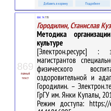
Добавить в корзину
Подробнее
ББК 74.
Г70
Городилин, Станислав Ку
Методика организаци
культуре
[Электрон.ресурс] : э
магистрантов специаль
869
физического воспит
полный
оздоровительной и адап
текст
Городилин. – Электрон.те
ГрГУ им. Янки Купалы, 201
Режим доступа: https://