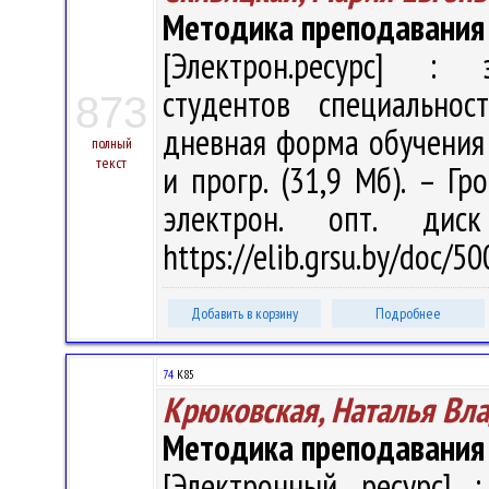
Методика преподавания
[Электрон.ресурс] : э
студентов специальнос
873
дневная форма обучения /
полный
текст
и прогр. (31,9 Мб). – Гр
электрон. опт. дис
https://elib.grsu.by/doc/
Добавить в корзину
Подробнее
74
К85
Крюковская, Наталья Вл
Методика преподавания
[Электронный ресурс] :