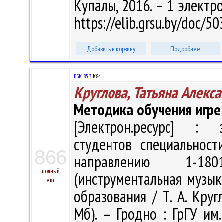
Купалы, 2016. – 1 электро
https://elib.grsu.by/doc/5
Добавить в корзину
Подробнее
ББК 85.3
К84
Круглова, Татьяна Алекс
Методика обучения игре
[Электрон.ресурс] : э
студентов специальност
866
направлению 1-180
полный
(инструментальная музык
текст
образования / Т. А. Кругл
Мб). – Гродно : ГрГУ им