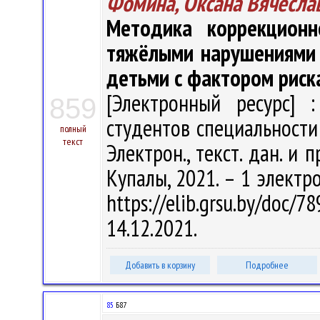
Фомина, Оксана Вячесла
Методика коррекцион
тяжёлыми нарушениями 
детьми с фактором риск
[Электронный ресурс] :
859
студентов специальности 
полный
текст
Электрон., текст. дан. и п
Купалы, 2021. – 1 электро
https://elib.grsu.by/do
14.12.2021.
Добавить в корзину
Подробнее
85
Б87