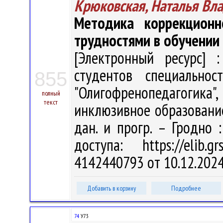
Крюковская, Наталья Вл
Методика коррекцион
трудностями в обучении
[Электронный ресурс] :
студентов специальнос
855
"Олигофренопедагоги
полный
текст
инклюзивное образование" 
дан. и прогр. – Гродно 
доступа: https://elib
4142440793 от 10.12.202
Добавить в корзину
Подробнее
74
У73