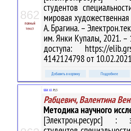
студентов специальност
862
мировая художественная 
полный
А. Брагина. – Электрон.текс
текст
им. Янки Купалы, 2021. – 
доступа: https://elib
4142124798 от 10.02.202
Добавить в корзину
Подробнее
ББК 65.
Р13
Рабцевич, Валентина Ве
Методика научного иссл
[Электрон.ресурс] : э
студентов специальности