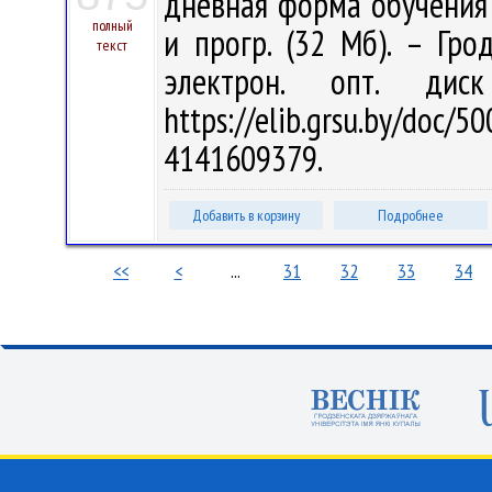
дневная форма обучения /
полный
и прогр. (32 Мб). – Гро
текст
электрон. опт. дис
https://elib.grsu.by/d
4141609379.
Добавить в корзину
Подробнее
<<
<
...
31
32
33
34