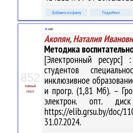
Добавить в корзину
Подробнее
74
А40
Акопян, Наталия Ивановн
Методика воспитательно
[Электронный ресурс] :
студентов специальн
852
инклюзивное образование" 
полный
и прогр. (1,81 Мб). – Гр
текст
электрон. опт. дис
https://elib.grsu.by/do
31.07.2024.