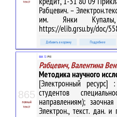
кредит, 1-31 80 09 Прикл
текст
Рабцевич. – Электрон.текст
им. Янки Купалы
https://elib.grsu.by/doc/
Добавить в корзину
Подробнее
ББК 72.
Р98
Рабцевич, Валентина Ве
Методика научного иссл
[Электронный ресурс] :
студентов специальн
865
направлениям); заочная
полный
текст
Электрон., текст. дан. и 