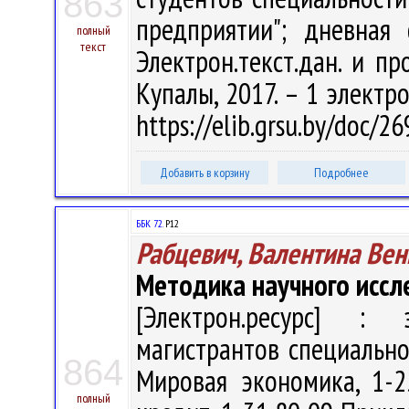
863
предприятии"; дневная
полный
текст
Электрон.текст.дан. и про
Купалы, 2017. – 1 электро
https://elib.grsu.by/doc/2
Добавить в корзину
Подробнее
ББК 72.
Р12
Рабцевич, Валентина Ве
Методика научного иссл
[Электрон.ресурс] : э
магистрантов специально
864
Мировая экономика, 1-
полный