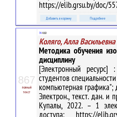
https://elib.grsu.by/doc/
Добавить в корзину
Подробнее
74
К60
Коляго, Алла Васильевна
Методика обучения изо
дисциплину
[Электронный ресурс] :
студентов специальности
867
компьютерная графика"; д
полный
текст
Электрон., текст. дан. и 
Купалы, 2022. – 1 эле
доступа: https://elib