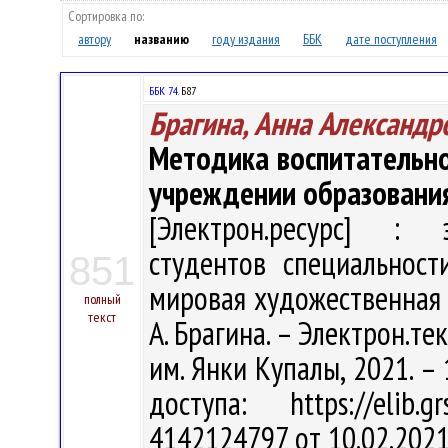
Сортировка по:
автору
названию
году издания
ББК
дате поступления
ББК 74.
Б87
Брагина, Анна Александр
Методика воспитательн
учреждении образовани
[Электрон.ресурс] : э
студентов специальност
851
мировая художественная 
полный
текст
А. Брагина. – Электрон.текс
им. Янки Купалы, 2021. – 
доступа: https://elib
4142124797 от 10.02.2021