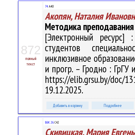
74
А40
Акопян, Наталия Ивановн
Методика преподавания
[Электронный ресурс] :
студентов специальн
872
инклюзивное образование" 
полный
текст
и прогр. – Гродно : ГрГУ 
https://elib.grsu.by/do
19.12.2025.
Добавить в корзину
Подробнее
ББК 26.
С42
Скивицкая, Мария Евгень