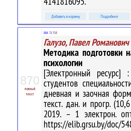
4141816095.
Добавить в корзину
Подробнее
ББК 72.
Г15
Галузо, Павел Романович
Методика подготовки н
психологии
[Электронный ресурс] :
870
студентов специальности
полный
дневная и заочная формы
текст
текст. дан. и прогр. (10,
2019. – 1 электрон. оп
https://elib.grsu.by/doc/