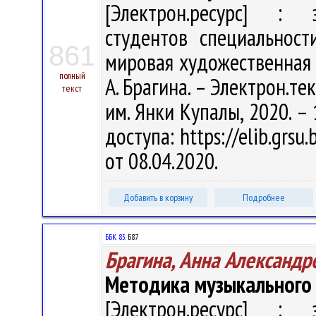
[Электрон.ресурс] : э
студентов специальност
861
мировая художественная 
полный
А. Брагина. – Электрон.текс
текст
им. Янки Купалы, 2020. – 
доступа: https://elib.grs
от 08.04.2020.
Добавить в корзину
Подробнее
ББК 85.
Б87
Брагина, Анна Александр
Методика музыкального 
[Электрон.ресурс] : э