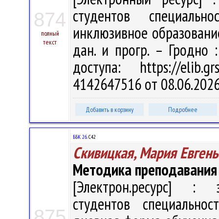
студентов специальн
874
инклюзивное образование" 
полный
текст
дан. и прогр. – Гродно 
доступа: https://elib
4142647516 от 08.06.202
Добавить в корзину
Подробнее
ББК 26.
С42
Скивицкая, Мария Евгень
Методика преподавания
[Электрон.ресурс] : э
студентов специальнос
875