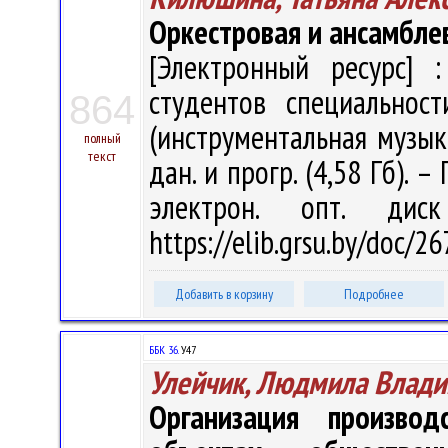
Оркестровая и ансамбле
[Электронный ресурс] :
студентов специальнос
864
(инструментальная музыка)
полный
текст
дан. и прогр. (4,58 Гб). –
электрон. опт. дис
https://elib.grsu.by/doc/
Добавить в корзину
Подробнее
ББК 36.
У47
Улейчик, Людмила Влад
Организация произво