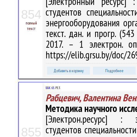
[Электронный ресурс] :
студентов специальност
854
энергооборудования орган
полный
текст
текст. дан. и прогр. (54
2017. – 1 электрон. о
https://elib.grsu.by/doc/2
Добавить в корзину
Подробнее
ББК 65.
Р13
Рабцевич, Валентина Ве
Методика научного иссл
[Электрон.ресурс] : э
студентов специальности
855