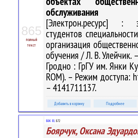
объектах обществен
обслуживания
[Электрон.ресурс] : э
865
студентов специальност
полный
организация общественно
текст
обучения / Л. В. Улейчик. 
Гродно : ГрГУ им. Янки Ку
ROM). – Режим доступа: ht
– 4141711137.
Добавить в корзину
Подробнее
ББК 81.
Б72
Боярчук, Оксана Эдуардо