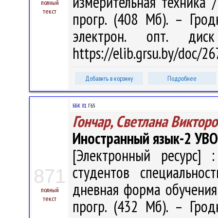
измерительная техника / 
полный
текст
прогр. (408 Мб). – Грод
электрон. опт. дис
https://elib.grsu.by/doc/2
Добавить в корзину
Подробнее
ББК 81.
Г65
Гончар, Светлана Виктор
Иностранный язык-2 УВО
[Электронный ресурс] :
студентов специальнос
871
дневная форма обучения / 
полный
текст
прогр. (432 Мб). – Грод