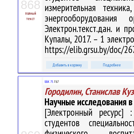
868
измерительная техника
полный
энергооборудования
текст
Электрон.текст.дан. и пр
Купалы, 2017. – 1 электро
https://elib.grsu.by/doc/
Добавить в корзину
Подробнее
ББК 75.
Г67
Городилин, Станислав Ку
Научные исследования в
[Электронный ресурс] :
студентов специальн
физического воспит