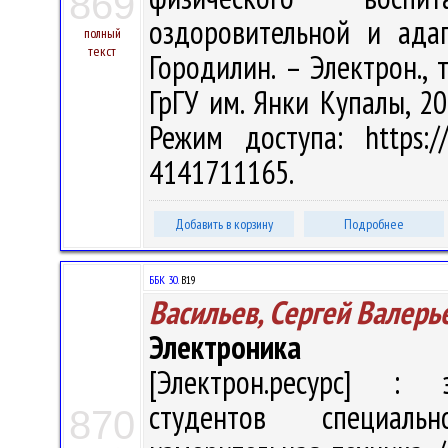
869
оздоровительной и адап
полный
текст
Городилин. – Электрон., т
ГрГУ им. Янки Купалы, 20
Режим доступа: https://
4141711165.
Добавить в корзину
Подробнее
ББК 30.
В19
Васильев, Сергей Валерь
Электроника
[Электрон.ресурс] : э
студентов специаль
870