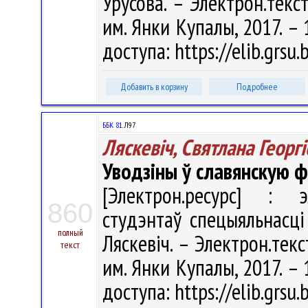
Урусова. – Электрон.текст
им. Янки Купалы, 2017. – 
доступа: https://elib.grs
Добавить в корзину
Подробнее
ББК 81.
Л97
Ляскевіч, Святлана Георг
Уводзіны ў славянскую ф
[Электрон.ресурс] : э
860
студэнтаў спецыяльнасці 
полный
Ляскевіч. – Электрон.текст
текст
им. Янки Купалы, 2017. – 
доступа: https://elib.grs