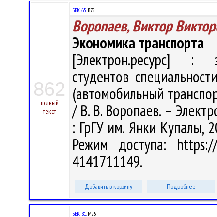
ББК 65.
В75
Воропаев, Виктор Виктор
Экономика транспорта
[Электрон.ресурс] : э
студентов специальности
862
(автомобильный транспор
полный
/ В. В. Воропаев. – Электр
текст
: ГрГУ им. Янки Купалы, 2
Режим доступа: https://
4141711149.
Добавить в корзину
Подробнее
ББК 81.
М25