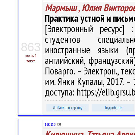
Мармыш , Юлия Викторо
Практика устной и письм
[Электронный ресурс] :
студентов специаль
863
иностранные языки (пр
полный
английский, французский)
текст
Поварго. – Электрон., текст
им. Янки Купалы, 2017. – 
доступа: https://elib.grsu
Добавить в корзину
Подробнее
ББК 85.3
К39
Килюшина, Татьяна Алек