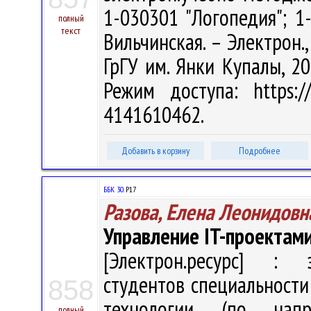
1-030301 "Логопедия"; 1
полный
текст
Вильчинская. – Электрон., 
ГрГУ им. Янки Купалы, 20
Режим доступа: https://
4141610462.
Добавить в корзину
Подробнее
ББК 30.
Р17
Разова, Елена Леонидовн
Управление IT-проектам
[Электрон.ресурс] : э
студентов специальност
858
технологии (по нап
полный