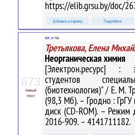
https://elib.grsu.by/doc/
Добавить в корзину
Подробнее
ББК 24.
Т66
Третьякова, Елена Михай
Неорганическая химия
[Электрон.ресурс] : э
студентов специал
873
(биотехнология)" / Е. М. Т
полный
текст
(98,3 Мб). – Гродно : ГрГУ
диск (CD-ROM). – Режим до
2016-909. – 4141711182.