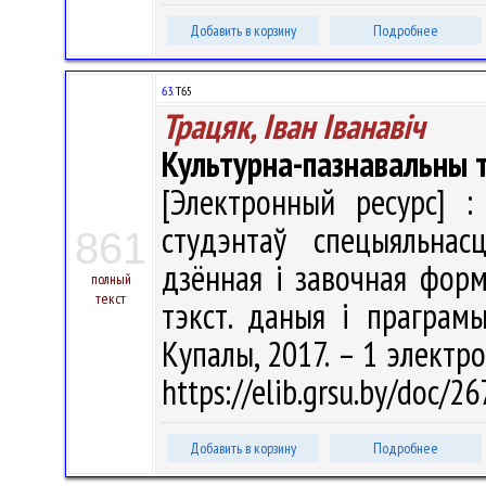
Добавить в корзину
Подробнее
63.
Т65
Трацяк, Iван Iванавiч
Культурна-пазнавальны 
[Электронный ресурс] :
студэнтаў спецыяльнас
861
дзённая і завочная формы
полный
текст
тэкст. даныя і праграмы
Купалы, 2017. – 1 электро
https://elib.grsu.by/doc/
Добавить в корзину
Подробнее