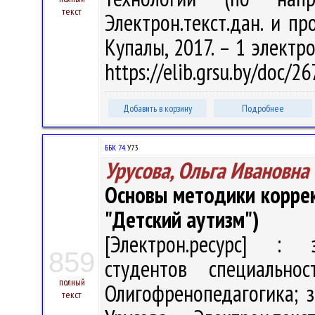
текст
Электрон.текст.дан. и про
Купалы, 2017. – 1 электро
https://elib.grsu.by/doc/2
Добавить в корзину
Подробнее
ББК 74.
У73
Урусова, Ольга Ивановна
Основы методики корре
"Детский аутизм")
[Электрон.ресурс] : э
859
студентов специально
полный
Олигофренопедагогика; з
текст