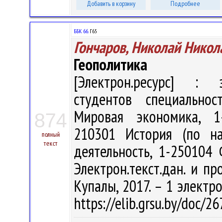
Добавить в корзину
Подробнее
ББК 66.
Г65
Гончаров, Николай Никол
Геополитика
[Электрон.ресурс] : э
студентов специальнос
Мировая экономика, 1-
874
210301 История (по на
полный
текст
деятельность, 1-250104 
Электрон.текст.дан. и про
Купалы, 2017. – 1 электро
https://elib.grsu.by/doc/