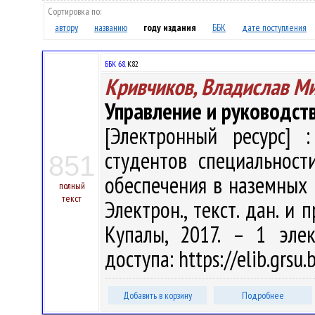
Сортировка по:
автору
названию
году издания
ББК
дате поступления
ББК 68.
К82
Кривчиков, Владислав М
Управление и руководст
[Электронный ресурс] :
студентов специальност
851
обеспечения в наземных в
полный
текст
Электрон., текст. дан. и 
Купалы, 2017. – 1 эле
доступа: https://elib.grs
Добавить в корзину
Подробнее