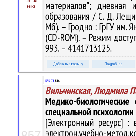
полный
материалов"; дневная 
текст
образования / С. Д. Лещик
Мб). – Гродно : ГрГУ им. Я
(CD-ROM). – Режим доступа
993. – 4141713125.
Добавить в корзину
Подробнее
ББК 74.
В46
Вильчинская, Людмила П
Медико-биологические 
специальной психологии
[Электронный ресурс] : 
электрон.учебно-метод.к
857