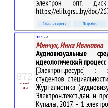
электрон. опт. дис
https://elib.grsu.by/doc/
Добавить в корзину
Подробнее
ББК 76.
М62
Минчук, Инна Ивановна
Аудиовизуальные ср
идеологический процесс
[Электрон.ресурс] : э
872
студентов специальност
полный
Журналистика (аудиовизуа
текст
Электрон.текст.дан. и пр
Купалы, 2017. – 1 электро