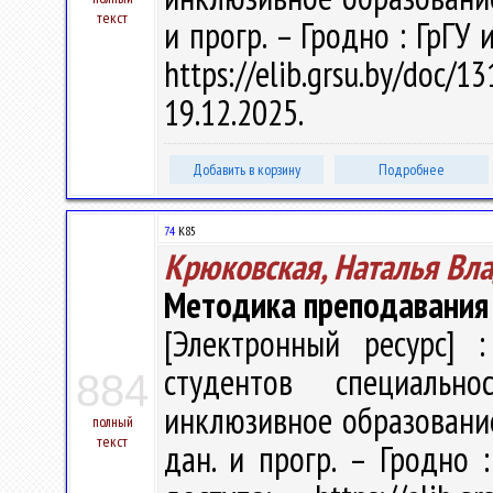
текст
и прогр. – Гродно : ГрГУ 
https://elib.grsu.by/do
19.12.2025.
Добавить в корзину
Подробнее
74
К85
Крюковская, Наталья Вл
Методика преподавания
[Электронный ресурс] :
студентов специальн
884
инклюзивное образование" 
полный
текст
дан. и прогр. – Гродно 