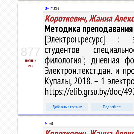
ББК 74.
К68
Короткевич, Жанна Алек
Методика преподавания
[Электрон.ресурс] : э
студентов специальн
877
филология"; дневная ф
полный
текст
Электрон.текст.дан. и про
Купалы, 2018. – 1 электро
https://elib.grsu.by/doc/
Добавить в корзину
Подробнее
74
К68
Короткевич, Жанна Алек