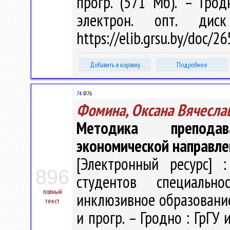
прогр. (571 Мб). – Грод
электрон. опт. дис
https://elib.grsu.by/doc/2
Добавить в корзину
Подробнее
74
Ф76
Фомина, Оксана Вячесла
Методика препода
экономической направле
[Электронный ресурс] :
896
студентов специальн
полный
инклюзивное образование" 
текст
и прогр. – Гродно : ГрГУ 