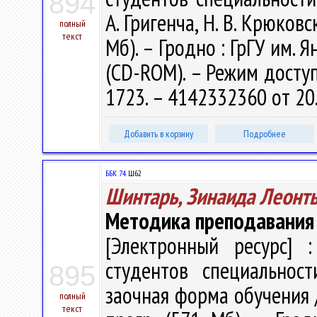
894
А. Григенча, Н. В. Крюковск
полный
текст
Мб). – Гродно : ГрГУ им. Я
(CD-ROM). – Режим доступа
1723. – 4142332360 от 20
Добавить в корзину
Подробнее
ББК 74.
Ш62
Шинтарь, Зинаида Леонт
Методика преподавания 
[Электронный ресурс] :
студентов специальност
895
заочная форма обучения / 
полный
текст