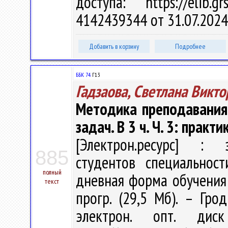
доступа: https://elib
4142439344 от 31.07.2024
Добавить в корзину
Подробнее
ББК 74.
Г13
Гадзаова, Светлана Викт
Методика преподавания
задач. В 3 ч. Ч. 3: прак
[Электрон.ресурс] : э
885
студентов специальност
полный
дневная форма обучения / 
текст
прогр. (29,5 Мб). – Гро
электрон. опт. дис