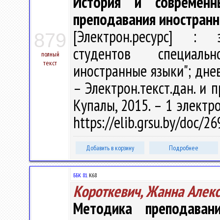
История и современ
преподавания иностранн
[Электрон.ресурс] : э
879
студентов специаль
полный
текст
иностранные языки"; днев
– Электрон.текст.дан. и п
Купалы, 2015. – 1 электро
https://elib.grsu.by/doc/2
Добавить в корзину
Подробнее
ББК 81.
К68
Короткевич, Жанна Алек
Методика преподаван