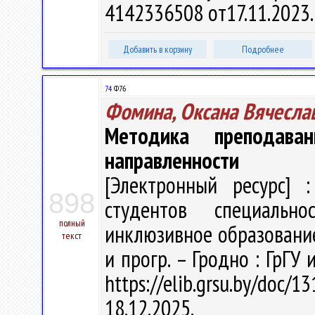
4142336508 от17.11.2023
Добавить в корзину
Подробнее
74
Ф76
Фомина, Оксана Вячесла
Методика преподаван
направленности
[Электронный ресурс] :
898
студентов специальн
полный
инклюзивное образование" 
текст
и прогр. – Гродно : ГрГУ 
https://elib.grsu.by/do
18.12.2025.