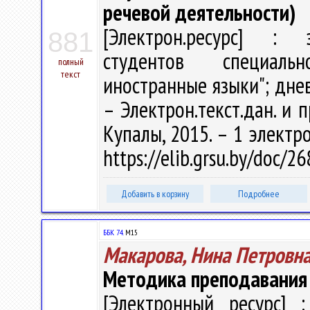
речевой деятельности)
[Электрон.ресурс] : э
881
студентов специаль
полный
текст
иностранные языки"; днев
– Электрон.текст.дан. и п
Купалы, 2015. – 1 электро
https://elib.grsu.by/doc/2
Добавить в корзину
Подробнее
ББК 74.
М15
Макарова, Нина Петровн
Методика преподавания
[Электронный ресурс] :