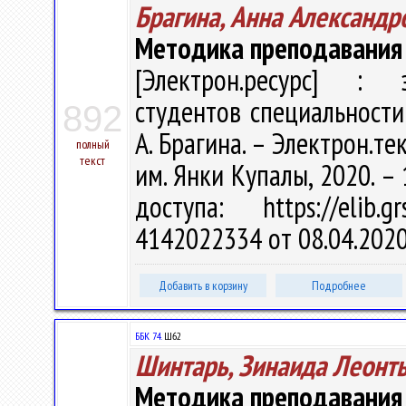
Брагина, Анна Александр
Методика преподавания 
[Электрон.ресурс] : э
студентов специальности
892
А. Брагина. – Электрон.тек
полный
текст
им. Янки Купалы, 2020. – 
доступа: https://elib
4142022334 от 08.04.202
Добавить в корзину
Подробнее
ББК 74.
Ш62
Шинтарь, Зинаида Леонт
Методика преподавания 