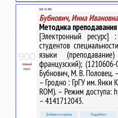
ББК 81.
Б90
Бубнович, Инна Ивановн
Методика преподавания
[Электронный ресурс] :
студентов специальност
языки (преподавание) 
900
французский); (1210606-
полный
текст
Бубнович, М. В. Половец. –
– Гродно : ГрГУ им. Янки К
ROM). – Режим доступа: ht
– 4141712043.
Добавить в корзину
Подробнее