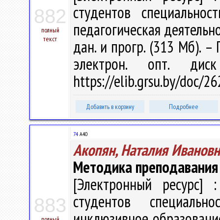
студентов специальнос
882
педагогическая деятельност
полный
текст
дан. и прогр. (313 Мб). –
электрон. опт. дис
https://elib.grsu.by/doc/2
Добавить в корзину
Подробнее
74
А40
Акопян, Наталия Ивановн
Методика преподавания 
[Электронный ресурс] :
студентов специальн
883
инклюзивное образование" 
полный