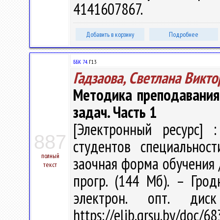
4141607867.
Добавить в корзину
Подробнее
ББК 74.
Г13
Гадзаова, Светлана Викт
Методика преподавания
задач. Часть 1
[Электронный ресурс] :
887
студентов специальност
полный
заочная форма обучения / С
текст
прогр. (144 Мб). – Грод
электрон. опт. дис
https://elib.grsu.by/doc/6