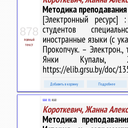
Методика преподавания
[Электронный ресурс] :
студентов специальн
878
иностранные языки (с указ
полный
текст
Прокопчук. – Электрон., т
Янки Купалы, 
https://elib.grsu.by/doc/1
Добавить в корзину
Подробнее
ББК 81.
К68
Короткевич, Жанна Алек
Методика преподавания