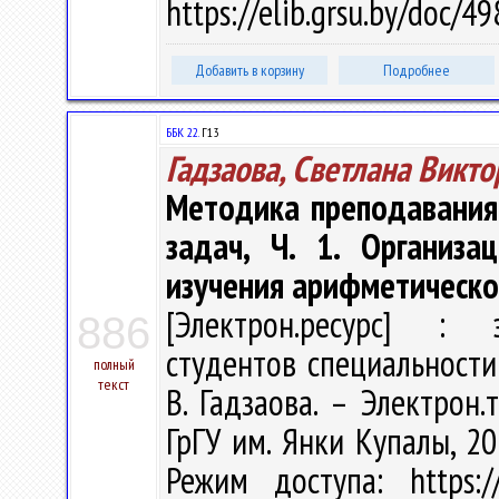
https://elib.grsu.by/doc/
Добавить в корзину
Подробнее
ББК 22.
Г13
Гадзаова, Светлана Викт
Методика преподавания
задач, Ч. 1. Организа
изучения арифметическо
[Электрон.ресурс] : э
886
студентов специальности
полный
текст
В. Гадзаова. – Электрон.т
ГрГУ им. Янки Купалы, 20
Режим доступа: https://