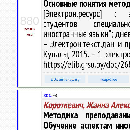
Основные понятия метод
[Электрон.ресурс] : э
880
студентов специаль
полный
иностранные языки"; днев
текст
– Электрон.текст.дан. и п
Купалы, 2015. – 1 электро
https://elib.grsu.by/doc/2
Добавить в корзину
Подробнее
ББК 81.
К68
Короткевич, Жанна Алек
Методика преподаван
Обучение аспектам ино