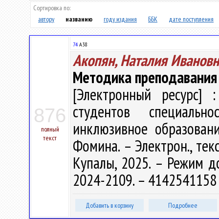
Сортировка по:
автору
названию
году издания
ББК
дате поступления
74
А38
Акопян, Наталия Ивановн
Методика преподавания 
[Электронный ресурс] :
студентов специальн
876
инклюзивное образование
полный
текст
Фомина. – Электрон., текс
Купалы, 2025. – Режим дос
2024-2109. – 4142541158 
Добавить в корзину
Подробнее