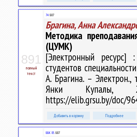
74
Б87
Брагина, Анна Александр
Методика преподавани
(ЦУМК)
[Электронный ресурс] :
891
студентов специальности
полный
текст
А. Брагина. – Электрон., 
Янки Купалы, 
https://elib.grsu.by/doc/
Добавить в корзину
Подробнее
ББК 85.
Б87