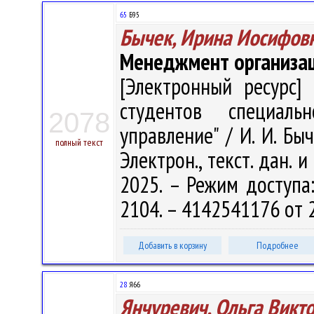
65
Б95
Бычек, Ирина Иосифов
Менеджмент организа
[Электронный ресурс] 
студентов специаль
2078
управление" / И. И. Быч
полный текст
Электрон., текст. дан. 
2025. – Режим доступа: 
2104. – 4142541176 от 
Добавить в корзину
Подробнее
28
Я66
Янчуревич, Ольга Викт