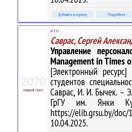
Добавить в корзину
Подробнее
65
С13
Саврас, Сергей Алекса
Управление персонал
Management in Times of 
[Электронный ресурс] 
2070
студентов специальнос
Саврас, И. И. Бычек. – Э
полный текст
ГрГУ им. Янки Ку
https://elib.grsu.by/d
10.04.2025.