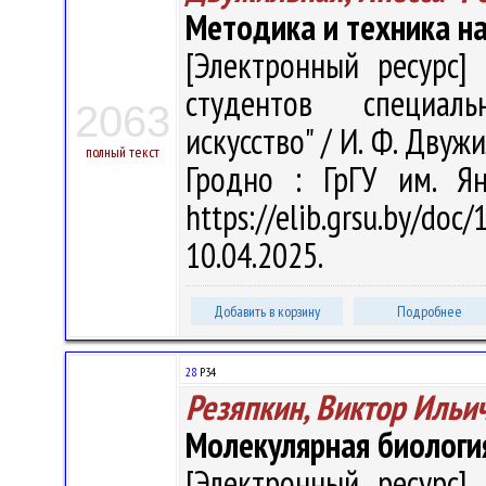
Методика и техника н
[Электронный ресурс] 
студентов специаль
2063
искусство" / И. Ф. Двужи
полный текст
Гродно : ГрГУ им. Я
https://elib.grsu.by/d
10.04.2025.
Добавить в корзину
Подробнее
28
Р34
Резяпкин, Виктор Ильи
Молекулярная биологи
[Электронный ресурс] 