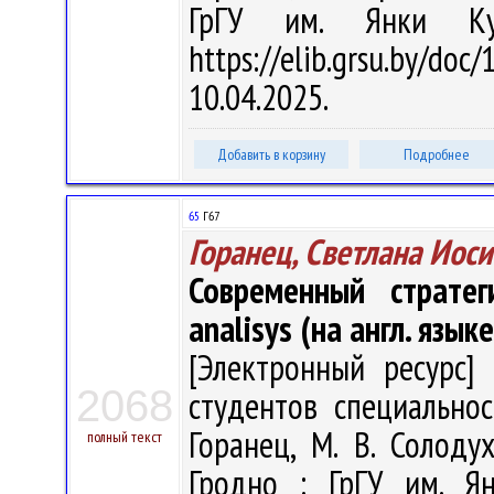
ГрГУ им. Янки Ку
https://elib.grsu.by/d
10.04.2025.
Добавить в корзину
Подробнее
65
Г67
Горанец, Светлана Иос
Современный стратег
analisys (на англ. языке
[Электронный ресурс] 
2068
студентов специальнос
Горанец, М. В. Солодух
полный текст
Гродно : ГрГУ им. Я