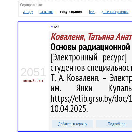
Сортировка по:
автору
названию
году издания
ББК
дате поступления
24
К56
Коваленя, Татьяна Ана
Основы радиационной
[Электронный ресурс] 
студентов специальност
2051
Т. А. Коваленя. – Электр
полный текст
им. Янки Купал
https://elib.grsu.by/d
10.04.2025.
Добавить в корзину
Подробнее