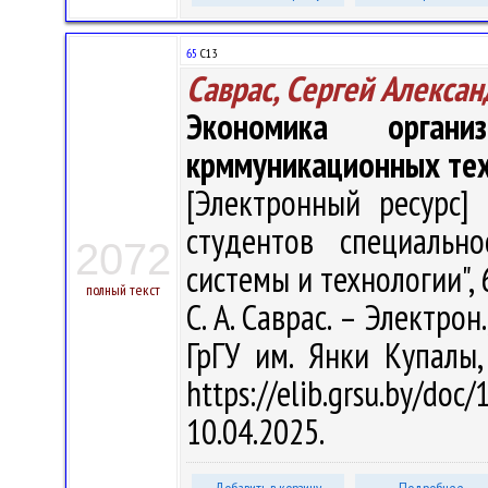
65
С13
Саврас, Сергей Алекса
Экономика органи
крммуникационных те
[Электронный ресурс] 
студентов специальн
2072
системы и технологии",
полный текст
С. А. Саврас. – Электрон.
ГрГУ им. Янки Купалы
https://elib.grsu.by/d
10.04.2025.