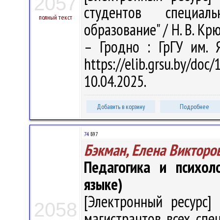
2057
студентов специал
полный текст
образование" / Н. В. Крю
– Гродно : ГрГУ им. 
https://elib.grsu.by/d
10.04.2025.
Добавить в корзину
Подробнее
74
Б97
Бэкман, Елена Викторо
Педагогика и психол
языке)
[Электронный ресурс] 
2058
магистрантов всех спец