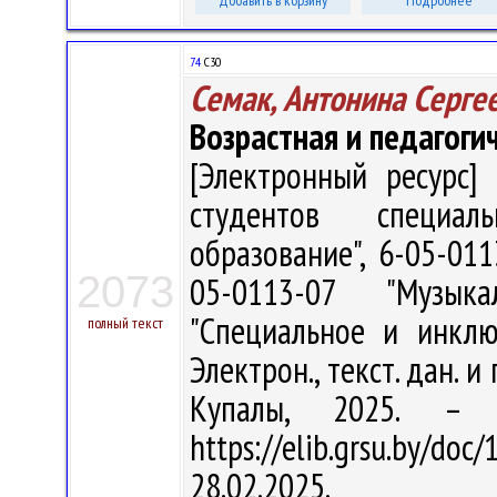
Добавить в корзину
Подробнее
74
С30
Семак, Антонина Серге
Возрастная и педагоги
[Электронный ресурс] 
студентов специал
образование", 6-05-011
2073
05-0113-07 "Музыка
"Специальное и инклю
полный текст
Электрон., текст. дан. и 
Купалы, 2025. –
https://elib.grsu.by/d
28.02.2025.