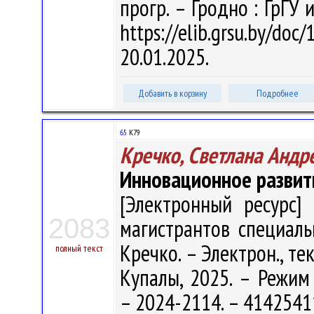
прогр. – Гродно : ГрГУ 
https://elib.grsu.by/d
20.01.2025.
Добавить в корзину
Подробнее
65
К79
Кречко, Светлана Андр
Инновационное развит
[Электронный ресурс] 
2083
магистрантов специальн
Кречко. – Электрон., тек
полный текст
Купалы, 2025. – Режим д
– 2024-2114. – 4142541