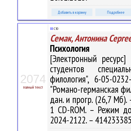
Добавить в корзину
Подробнее
88
С30
Семак, Антонина Серге
Психология
[Электронный ресурс] 
студентов специаль
2074
филология", 6-05-0232
"Романо-германская фило
полный текст
дан. и прогр. (26,7 Мб).
1 CD-ROM. – Режим дост
2024-2122. – 414233385