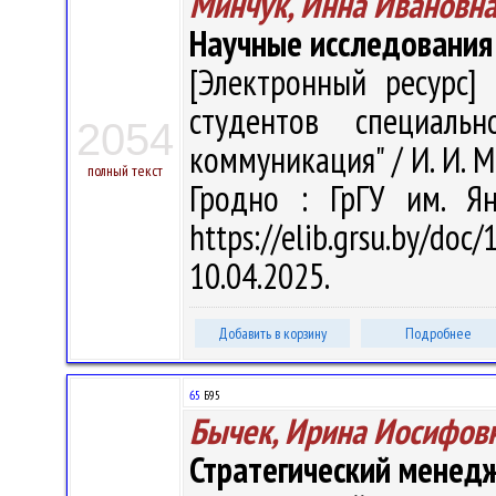
Минчук, Инна Ивановн
Научные исследования
[Электронный ресурс] 
студентов специаль
2054
коммуникация" / И. И. Ми
полный текст
Гродно : ГрГУ им. Я
https://elib.grsu.by/d
10.04.2025.
Добавить в корзину
Подробнее
65
Б95
Бычек, Ирина Иосифов
Стратегический менед