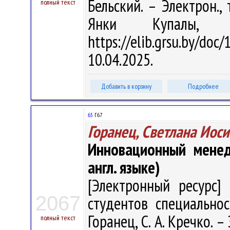
Бельский. – Электрон., 
полный текст
Янки Купалы, 
https://elib.grsu.by/d
10.04.2025.
Добавить в корзину
Подробнее
65
Г67
Горанец, Светлана Иос
Инновационный менед
англ. языке)
[Электронный ресурс] 
2067
студентов специальнос
Горанец, С. А. Кречко. – 
полный текст