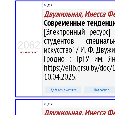
74
Д25
Двужильная, Инесса Ф
Современные тенденци
[Электронный ресурс] 
студентов специаль
2062
искусство" / И. Ф. Двужи
полный текст
Гродно : ГрГУ им. Я
https://elib.grsu.by/d
10.04.2025.
Добавить в корзину
Подробнее
72
Д25
Двужильная, Инесса Ф