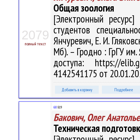
Общая зоология
[Электронный ресурс] 
студентов специально
2079
Янчуревич, Е. И. Гляковск
полный текст
Мб). – Гродно : ГрГУ им
доступа: https://eli
4142541175 от 20.01.20
Добавить в корзину
Подробнее
68
Б19
Бакович, Олег Анатоль
Техническая подготов
[Электронный ресурс] 