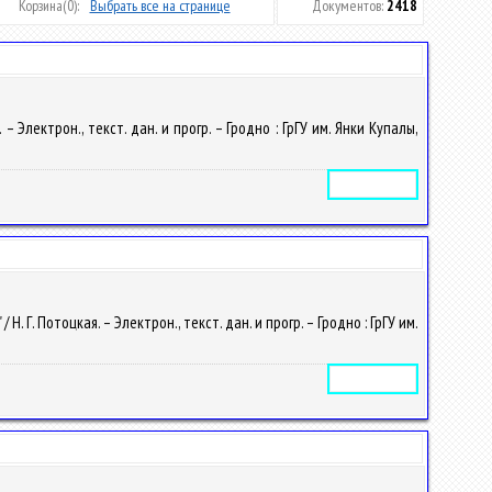
Корзина
(0):
Выбрать все на странице
Документов:
2418
Электрон., текст. дан. и прогр. – Гродно : ГрГУ им. Янки Купалы,
Электронное издание
. Потоцкая. – Электрон., текст. дан. и прогр. – Гродно : ГрГУ им.
Электронное издание