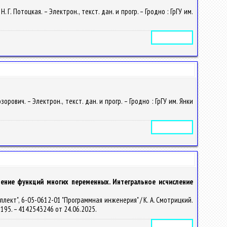
 Потоцкая. – Электрон., текст. дан. и прогр. – Гродно : ГрГУ им.
Электронное издание
ович. – Электрон., текст. дан. и прогр. – Гродно : ГрГУ им. Янки
Электронное издание
ление функций многих переменных. Интегральное исчисление
ект", 6-05-0612-01 "Программная инженерия" / К. А. Смотрицкий.
5-2195. – 4142543246 от 24.06.2025.
Электронное издание