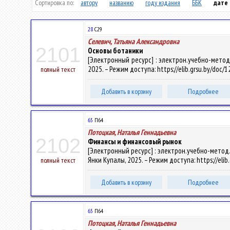
Сортировка по:
автору
названию
году издания
ББК
дате
28
С29
Селевич, Татьяна Александровна
2101
Основы ботаники
[Электронный ресурс] : электрон.учебно-метод.к
2025. – Режим доступа: https://elib.grsu.by/doc/
полный текст
Добавить в корзину
Подробнее
65
П64
Потоцкая, Наталья Геннадьевна
2102
Финансы и финансовый рынок
[Электронный ресурс] : электрон.учебно-метод.ко
Янки Купалы, 2025. – Режим доступа: https://eli
полный текст
Добавить в корзину
Подробнее
65
П64
Потоцкая, Наталья Геннадьевна