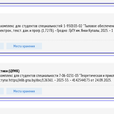
д.комплекс для студентов специальностей 1-950103-02 "Тыловое обеспечени
ктрон., текст. дан. и прогр. (1,72 Гб). – Гродно : ГрГУ им. Янки Купалы, 2025. –
Места хранения
стики (ЦУМК)
омплекс для студентов специальности 7-06-0231-03 "Теоретическая и прикладная
ступа: https://elib.grsu.by/doc/126361. – 2025-33. – 4142544173 от 24.09.2025.
Места хранения