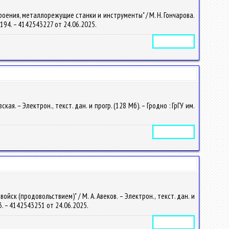
оения, металлорежущие станки и инструменты" / М. Н. Гончарова.
-2194. – 4142543227 от 24.06.2025.
Электронное издание
. – Электрон., текст. дан. и прогр. (128 Мб). – Гродно : ГрГУ им.
Электронное издание
к (продовольствием)" / М. А. Авеков. – Электрон., текст. дан. и
93. – 4142543251 от 24.06.2025.
Электронное издание