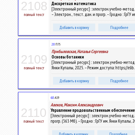
2108
Дискретная математика
[Электронный ресурс] : электрон.учебно-метод
– Электрон., текст. дан. и прогр. – Гродно : ГрГУ
полный текст
Добавить в корзину
Подробнее
28
П75
Прибыловская, Наталья Сергеевна
2109
Основы ботаники
[Электронный ресурс] : электрон.учебно-метод.к
Янки Купалы, 2025. – Режим доступа: https://eli
полный текст
Добавить в корзину
Подробнее
68
А19
Авеков, Максим Александрович
2110
Управление продовольственным обеспечени
[Электронный ресурс] : электрон.учебно-метод.
прогр. (363 Мб). – Гродно : ГрГУ им. Янки Купалы,
полный текст
Добавить в корзину
Подробнее