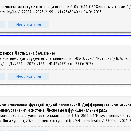
омплекс для студентов специальности 6-05-0411-02 "Финансы и кредит" / Н. Г.
b.grsu.by/doc/122987. – 2025-2199. – 4142543240 от 24.06.2025.
Места хранения
веков. Часть 1 (на бел. языке)
комплекс для студентов специальности 6-05-0222-01 "История" / В. А. Белозор
u.by/doc/122991. – 2025-2196. – 4142543216 от 23.06.2025.
Места хранения
ьное исчисление функций одной переменной. Дифференциальное исчис
ные уравнения и системы. Числовые и функциональные ряды
.комплекс для студентов специальностей 6-05-0611-03 "Искусственный интелл
 им. Янки Купалы, 2025. – Режим доступа: https://elib.grsu.by/doc/123004. – 202