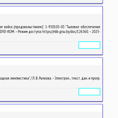
е войск (продовольствием)", 1-950103-03 "Тыловое обеспечение
 1 DVD-ROM. – Режим доступа: https://elib.grsu.by/doc/126360. – 2025-
Электронное издание
 лингвистика" / Л. В. Рычкова. – Электрон., текст. дан. и прогр.
Электронное издание