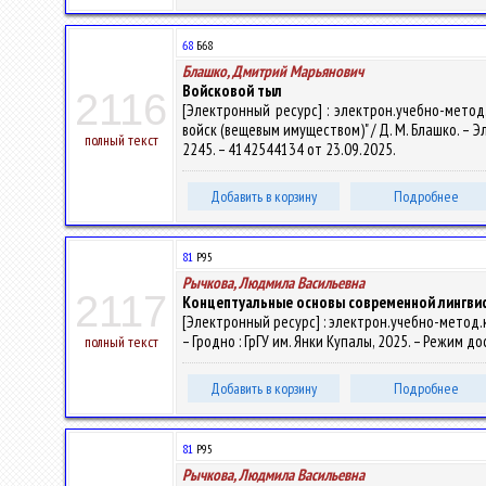
68
Б68
Блашко, Дмитрий Марьянович
Войсковой тыл
2116
[Электронный ресурс] : электрон.учебно-мето
войск (вещевым имуществом)" / Д. М. Блашко. – Эле
полный текст
2245. – 4142544134 от 23.09.2025.
Добавить в корзину
Подробнее
81
Р95
Рычкова, Людмила Васильевна
2117
Концептуальные основы современной лингви
[Электронный ресурс] : электрон.учебно-метод.к
– Гродно : ГрГУ им. Янки Купалы, 2025. – Режим до
полный текст
Добавить в корзину
Подробнее
81
Р95
Рычкова, Людмила Васильевна