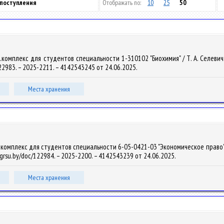
 поступления
Отображать по:
10
25
50
омплекс для студентов специальности 1-310102 "Биохимия" / Т. А. Селевич. – 
122983. – 2025-2211. – 4142543245 от 24.06.2025.
Места хранения
мплекс для студентов специальности 6-05-0421-03 "Экономическое право" / Н. Г
b.grsu.by/doc/122984. – 2025-2200. – 4142543239 от 24.06.2025.
Места хранения