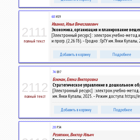
68
И19
Иванко, Илья Вячеславович
2111
Экономика, организация и планирование веще
[Электронный ресурс] : электрон.учебно-метод.к
и прогр. (2,26 Гб). – Гродно : ГрГУ им. Янки Купал
полный текст
Добавить в корзину
Подробнее
74
Б97
Бэкман, Елена Викторовна
2112
Стратегическое управление в дошкольном об
[Электронный ресурс] : электрон.учебно-метод.к
им. Янки Купалы, 2025. – Режим доступа: https://
полный текст
Добавить в корзину
Подробнее
28
Р34
Резяпкин, Виктор Ильич