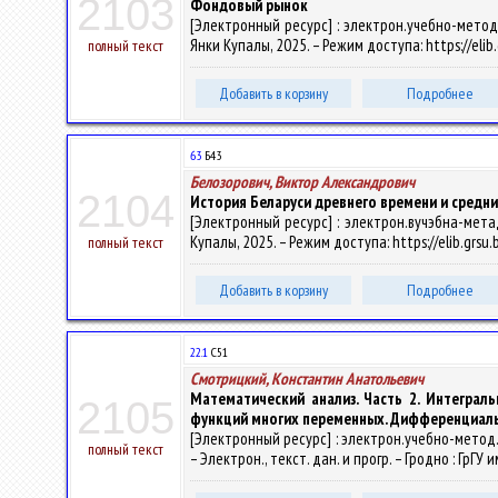
2103
Фондовый рынок
[Электронный ресурс] : электрон.учебно-метод.к
Янки Купалы, 2025. – Режим доступа: https://eli
полный текст
Добавить в корзину
Подробнее
63
Б43
Белозорович, Виктор Александрович
2104
История Беларуси древнего времени и средних 
[Электронный ресурс] : электрон.вучэбна-метад.
Купалы, 2025. – Режим доступа: https://elib.grs
полный текст
Добавить в корзину
Подробнее
22.1
С51
Смотрицкий, Константин Анатольевич
Математический анализ. Часть 2. Интеграл
2105
функций многих переменных. Дифференциаль
[Электронный ресурс] : электрон.учебно-метод
полный текст
– Электрон., текст. дан. и прогр. – Гродно : ГрГУ