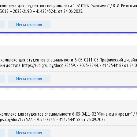
омплекс для студентов специальности 1-310102 "Биохимия" / В. И. Резяпкин. – 
123012. – 2025-2190. – 4142543241 от 24.06.2025.
Места хранения
.комплекс для студентов специальности 6-05-0211-05 "Графический дизайн и
ежим доступа: https://elib.grsu.by/doc/126359. – 2025-2244. – 4142544187 от 24.
Места хранения
омплекс для студентов специальности 6-05-0411-02 "Финансы и кредит" / М. Е. 
.grsu.by/doc/127527. – 2025-2243. – 4142544158 от 23.09.2025.
Места хранения