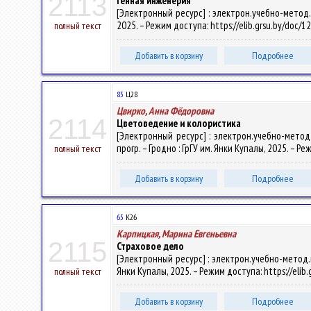
2113
Генная инженерия
[Электронный ресурс] : электрон.учебно-метод.к
2025. – Режим доступа: https://elib.grsu.by/doc/
полный текст
Добавить в корзину
Подробнее
85
Ц28
Цвирко, Анна Фёдоровна
2114
Цветоведение и колористика
[Электронный ресурс] : электрон.учебно-метод
прогр. – Гродно : ГрГУ им. Янки Купалы, 2025. – Р
полный текст
Добавить в корзину
Подробнее
65
К26
Карпицкая, Марина Евгеньевна
2115
Страховое дело
[Электронный ресурс] : электрон.учебно-метод.к
Янки Купалы, 2025. – Режим доступа: https://elib
полный текст
Добавить в корзину
Подробнее