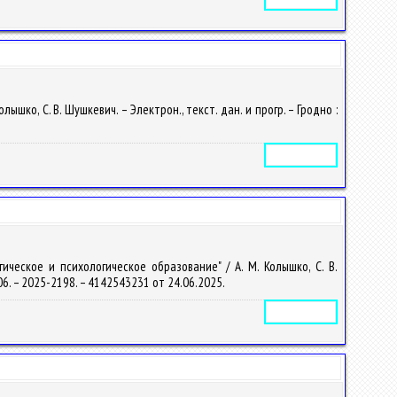
шко, С. В. Шушкевич. – Электрон., текст. дан. и прогр. – Гродно :
Электронное издание
ческое и психологическое образование" / А. М. Колышко, С. В.
3006. – 2025-2198. – 4142543231 от 24.06.2025.
Электронное издание