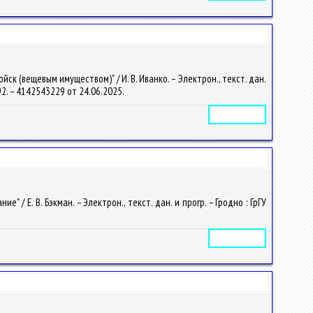
 (вещевым имуществом)" / И. В. Иванко. – Электрон., текст. дан.
2192. – 4142543229 от 24.06.2025.
Электронное издание
 Е. В. Бэкман. – Электрон., текст. дан. и прогр. – Гродно : ГрГУ
Электронное издание