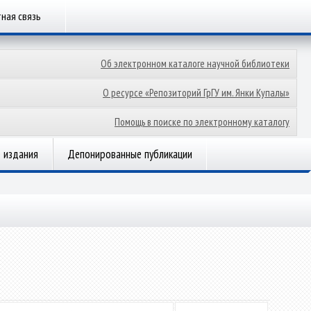
ная связь
Об электронном каталоге научной библиотеки
О ресурсе «Репозиторий ГрГУ им. Янки Купалы»
Помощь в поиске по электронному каталогу
 издания
Депонированные публикации