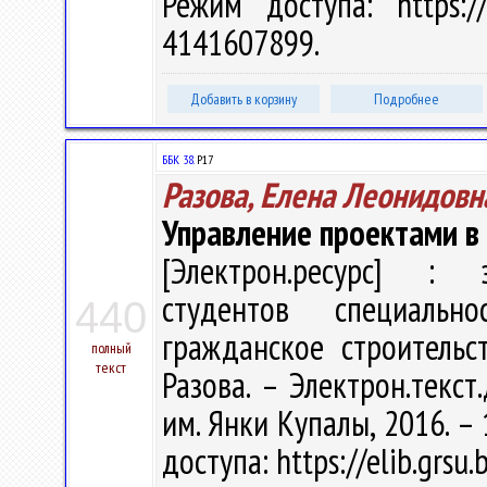
Режим доступа: https://
4141607899.
Добавить в корзину
Подробнее
ББК 38.
Р17
Разова, Елена Леонидовн
Управление проектами в
[Электрон.ресурс] : э
студентов специаль
440
гражданское строительс
полный
текст
Разова. – Электрон.текст.
им. Янки Купалы, 2016. – 
доступа: https://elib.grs