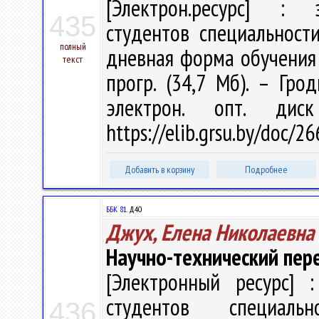
[Электрон.ресурс] : э
435
студентов специальност
полный
дневная форма обучения / 
текст
прогр. (34,7 Мб). – Гро
электрон. опт. дис
https://elib.grsu.by/doc/2
Добавить в корзину
Подробнее
ББК 81.
Д40
Джух, Елена Николаевна
Научно-технический пер
[Электронный ресурс] :
студентов специаль
436