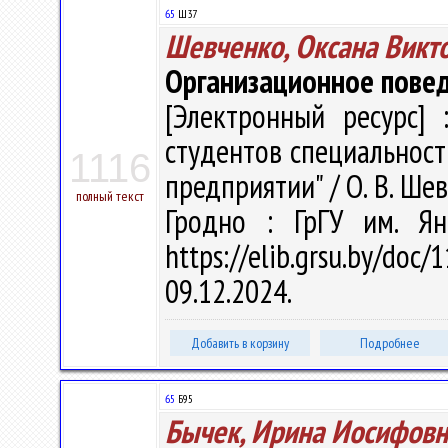
65
Ш37
Шевченко, Оксана Викт
Организационное пове
[Электронный ресурс] 
студентов специальност
1116
предприятии" / О. В. Шев
полный текст
Гродно : ГрГУ им. Ян
https://elib.grsu.by/do
09.12.2024.
Добавить в корзину
Подробнее
65
Б95
Бычек, Ирина Иосифовн