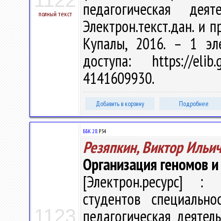
1122
педагогическая дея
полный текст
Электрон.текст.дан. и пр
Купалы, 2016. – 1 эл
доступа: https://eli
4141609930.
Добавить в корзину
Подробнее
ББК 28.
Р34
Резяпкин, Виктор Ильи
Организация геномов и 
[Электрон.ресурс] : 
студентов специально
1123
педагогическая деятель