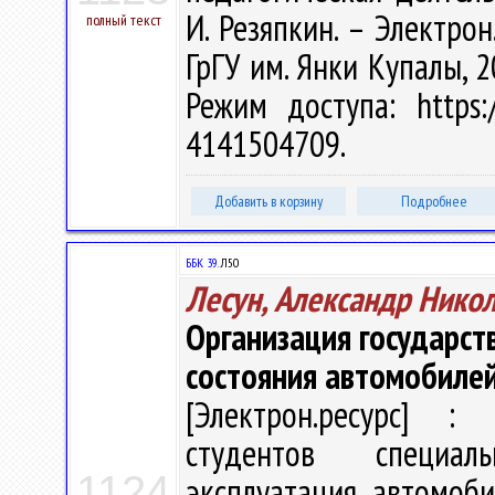
И. Резяпкин. – Электрон.
полный текст
ГрГУ им. Янки Купалы, 2
Режим доступа: https:/
4141504709.
Добавить в корзину
Подробнее
ББК 39.
Л50
Лесун, Александр Нико
Организация государст
состояния автомобиле
[Электрон.ресурс] : 
студентов специаль
1124
эксплуатация автомоби