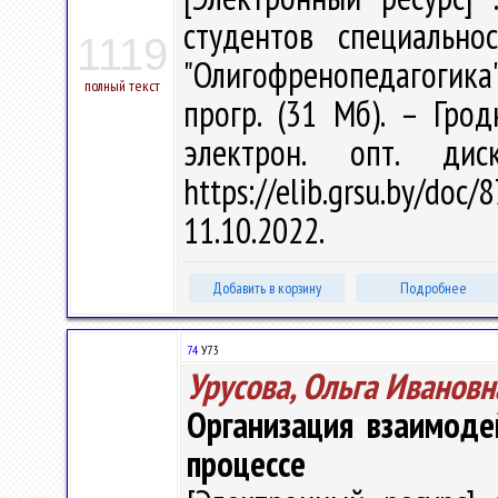
студентов специально
1119
"Олигофренопедагогика" /
полный текст
прогр. (31 Мб). – Гро
электрон. опт. ди
https://elib.grsu.by/do
11.10.2022.
Добавить в корзину
Подробнее
74
У73
Урусова, Ольга Ивановн
Организация взаимоде
процессе