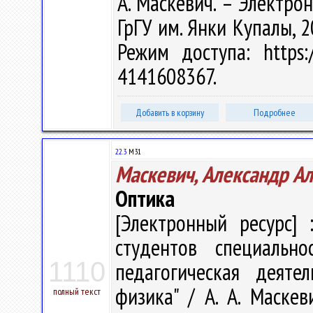
А. Маскевич. – Электрон.
ГрГУ им. Янки Купалы, 2
Режим доступа: https:/
4141608367.
Добавить в корзину
Подробнее
22.3
М31
Маскевич, Александр А
Оптика
[Электронный ресурс] 
студентов специально
1110
педагогическая деятел
физика" / А. А. Маскеви
полный текст