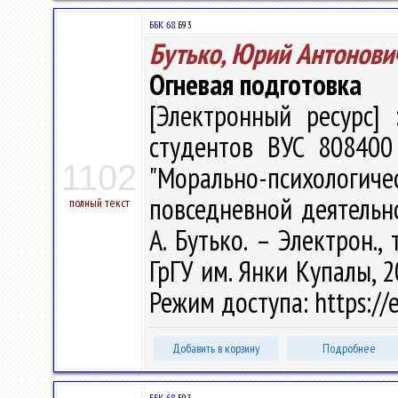
ББК 68.
Б93
Бутько, Юрий Антонови
Огневая подготовка
[Электронный ресурс] 
студентов ВУС 808400 
1102
"Морально-психоло
повседневной деятельно
полный текст
А. Бутько. – Электрон., 
ГрГУ им. Янки Купалы, 2
Режим доступа: https://e
Добавить в корзину
Подробнее
ББК 68.
Б93