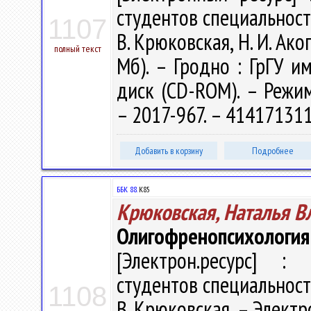
студентов специальност
1107
В. Крюковская, Н. И. Акоп
полный текст
Мб). – Гродно : ГрГУ им
диск (CD-ROM). – Режим 
– 2017-967. – 41417131
Добавить в корзину
Подробнее
ББК 88.
К85
Крюковская, Наталья 
Олигофренопсихология
[Электрон.ресурс] : 
студентов специальност
1108
В. Крюковская. – Электро