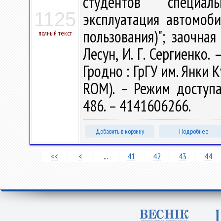
студентов специаль
1125
эксплуатация автомоби
пользования)"; заочная
полный текст
Лесун, И. Г. Сергиенко. 
Гродно : ГрГУ им. Янки К
ROM). – Режим доступа: 
486. – 4141606266.
Добавить в корзину
Подробнее
<<
<
...
41
42
43
44