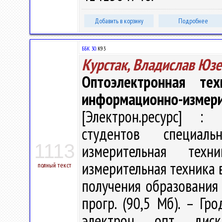
Добавить в корзину
Подробнее
ББК 30.
К93
Курстак, Владислав Юз
Оптоэлектронная те
информационно-измери
[Электрон.ресурс] : 
студентов специаль
1113
измерительная техн
измерительная техника 
полный текст
получения образования /
прогр. (90,5 Мб). – Гр
электрон. опт. ди