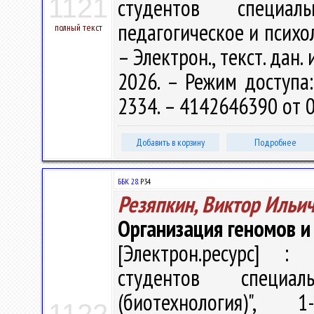
1121
студентов специаль
педагогическое и психол
полный текст
– Электрон., текст. дан.
2026. – Режим доступа: 
2334. – 4142646390 от 0
Добавить в корзину
Подробнее
ББК 28.
Р34
Резяпкин, Виктор Ильи
Организация геномов и 
[Электрон.ресурс] : 
студентов специал
(биотехнология)", 