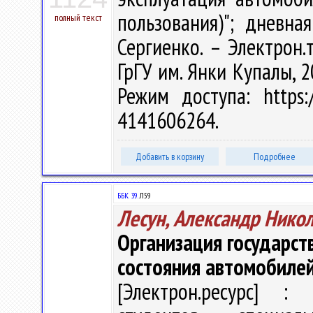
пользования)"; дневна
полный текст
Сергиенко. – Электрон.т
ГрГУ им. Янки Купалы, 2
Режим доступа: https:/
4141606264.
Добавить в корзину
Подробнее
ББК 39.
Л59
Лесун, Александр Нико
Организация государст
состояния автомобиле
[Электрон.ресурс] : 