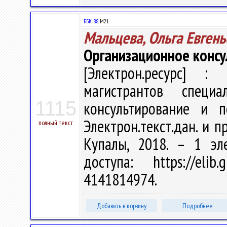
ББК 88.
М21
Мальцева, Ольга Евгень
Организационное консу
[Электрон.ресурс] : 
магистрантов специа
1115
консультирование и п
Электрон.текст.дан. и пр
полный текст
Купалы, 2018. – 1 эл
доступа: https://eli
4141814974.
Добавить в корзину
Подробнее