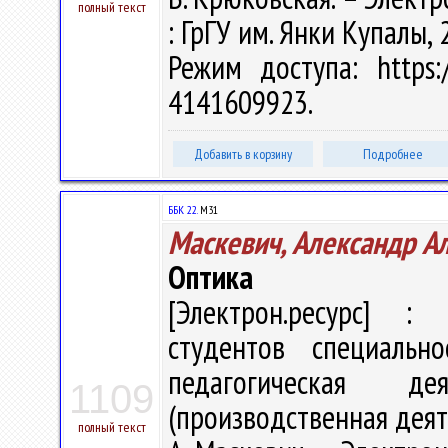
полный текст
: ГрГУ им. Янки Купалы, 
Режим доступа: https:/
4141609923.
Добавить в корзину
Подробнее
ББК 22.
М31
Маскевич, Александр А
Оптика
[Электрон.ресурс] : 
студентов специальн
педагогическая дея
1109
(производственная деят
полный текст