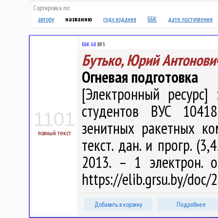
Сортировка по:
автору
названию
году издания
ББК
дате поступления
ББК 68.
Б93
Бутько, Юрий Антонови
Огневая подготовка
[Электронный ресурс] 
студентов ВУС 10418
1101
зенитных ракетных ком
полный текст
текст. дан. и прогр. (3,
2013. – 1 электрон. о
https://elib.grsu.by/doc
Добавить в корзину
Подробнее