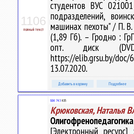
студентов ВУС 021001
подразделений, воин
1106
машинах пехоты" / П. В. 
полный текст
(1,89 Гб). – Гродно : Г
опт. диск (DV
https://elib.grsu.by/d
13.07.2020.
Добавить в корзину
Подробнее
ББК 74.3
К85
Крюковская, Наталья 
Олигофренопедагогика
[Электронный ресурс] 