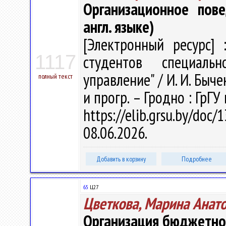
Организационное пове
англ. языке)
[Электронный ресурс] 
1117
студентов специаль
управление" / И. И. Бычек
полный текст
и прогр. – Гродно : ГрГУ
https://elib.grsu.by/do
08.06.2026.
Добавить в корзину
Подробнее
65
Ц27
Цветкова, Марина Анат
Организация бюджетно