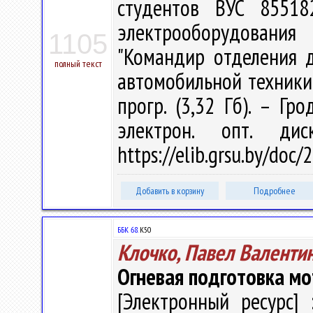
студентов ВУС 85518
электрооборудовани
1105
"Командир отделения д
полный текст
автомобильной техники / 
прогр. (3,32 Гб). – Гр
электрон. опт. ди
https://elib.grsu.by/doc
Добавить в корзину
Подробнее
ББК 68.
К50
Клочко, Павел Валенти
Огневая подготовка м
[Электронный ресурс] 