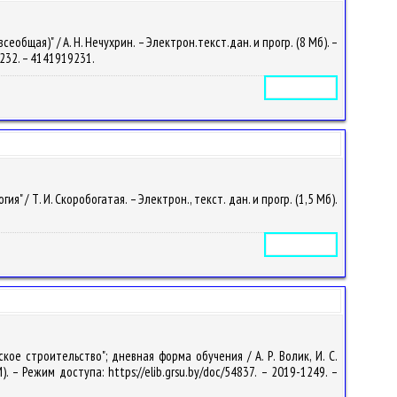
щая)" / А. Н. Нечухрин. – Электрон.текст.дан. и прогр. (8 Мб). –
-1232. – 4141919231.
Электронное издание
 Т. И. Скоробогатая. – Электрон., текст. дан. и прогр. (1,5 Мб).
Электронное издание
е строительство"; дневная форма обучения / А. Р. Волик, И. С.
. – Режим доступа: https://elib.grsu.by/doc/54837. – 2019-1249. –