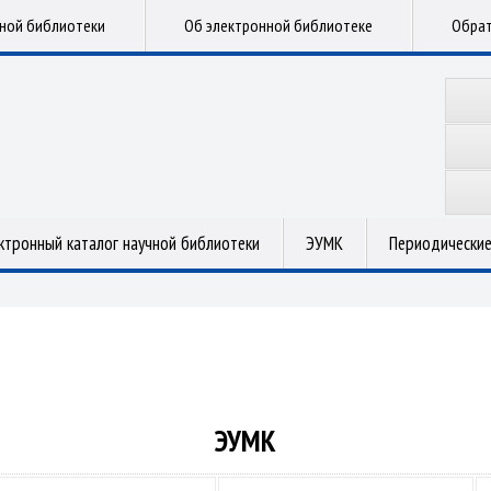
чной библиотеки
Об электронной библиотеке
Обрат
ктронный каталог научной библиотеки
ЭУМК
Периодические
ЭУМК