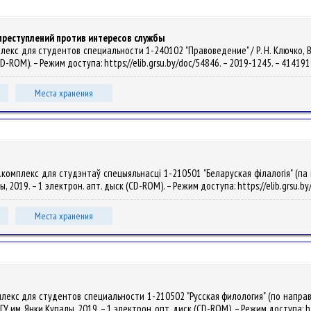
реступлений против интересов службы
кс для студентов специальности 1-240102 "Правоведение" / Р. Н. Ключко, В. В.
VD-ROM). – Режим доступа: https://elib.grsu.by/doc/54846. – 2019-1245. – 41419
Места хранения
мплекс для студэнтаў спецыяльнасці 1-210501 "Беларуская філалогія" (па напрам
лы, 2019. – 1 электрон. апт. дыск (CD-ROM). – Режим доступа: https://elib.grsu.
Места хранения
лекс для студентов специальности 1-210502 "Русская филология" (по направле
ГрГУ им. Янки Купалы, 2019. – 1 электрон. опт. диск (CD-ROM). – Режим доступа: h