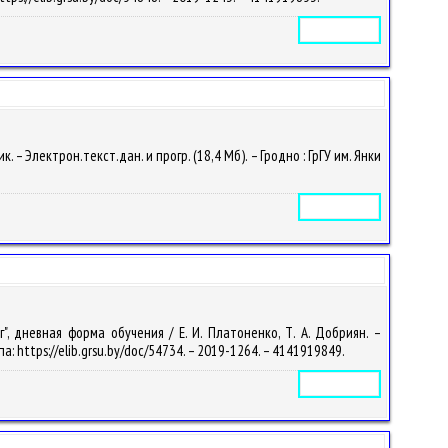
Электронное издание
 Электрон.текст.дан. и прогр. (18,4 Мб). – Гродно : ГрГУ им. Янки
Электронное издание
 дневная форма обучения / Е. И. Платоненко, Т. А. Добриян. –
па: https://elib.grsu.by/doc/54734. – 2019-1264. – 4141919849.
Электронное издание