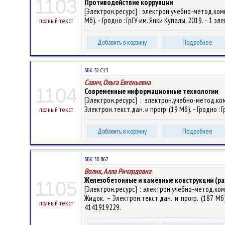
1103
Противодействие коррупции
[Электрон.ресурс] : электрон.учебно-метод.комп
Мб). – Гродно : ГрГУ им. Янки Купалы, 2019. – 1 э
полный текст
Добавить в корзину
Подробнее
ББК 32.
С13
Савич, Ольга Евгеньевна
1104
Современные информационные технологии
[Электрон.ресурс] : электрон.учебно-метод.к
Электрон.текст.дан. и прогр. (19 Мб). – Гродно : 
полный текст
Добавить в корзину
Подробнее
ББК 38.
В67
Волик, Алла Ричардовна
Железобетонные и каменные конструкции (ра
1105
[Электрон.ресурс] : электрон.учебно-метод.ко
Жидок. – Электрон.текст.дан. и прогр. (187 Мб)
полный текст
4141919229.