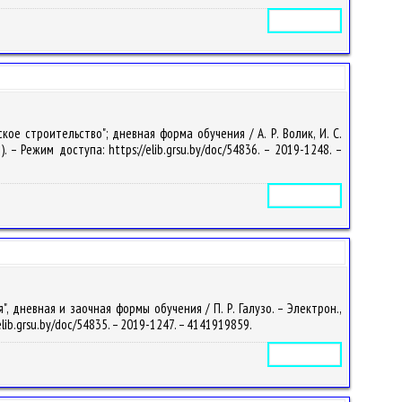
Электронное издание
е строительство"; дневная форма обучения / А. Р. Волик, И. С.
 – Режим доступа: https://elib.grsu.by/doc/54836. – 2019-1248. –
Электронное издание
 дневная и заочная формы обучения / П. Р. Галузо. – Электрон.,
/elib.grsu.by/doc/54835. – 2019-1247. – 4141919859.
Электронное издание