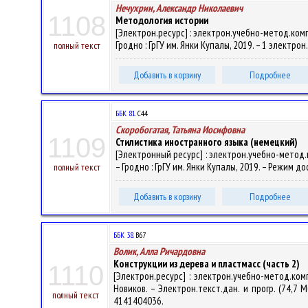
Нечухрин, Александр Николаевич
1108
Методология истории
[Электрон.ресурс] : электрон.учебно-метод.комп
Гродно : ГрГУ им. Янки Купалы, 2019. – 1 электрон
полный текст
Добавить в корзину
Подробнее
ББК 81.
С44
Скоробогатая, Татьяна Иосифовна
1109
Стилистика иностранного языка (немецкий)
[Электронный ресурс] : электрон.учебно-метод.к
– Гродно : ГрГУ им. Янки Купалы, 2019. – Режим до
полный текст
Добавить в корзину
Подробнее
ББК 38.
В67
Волик, Алла Ричардовна
Конструкции из дерева и пластмасс (часть 2)
1110
[Электрон.ресурс] : электрон.учебно-метод.ком
Новиков. – Электрон.текст.дан. и прогр. (74,7 М
полный текст
4141404036.