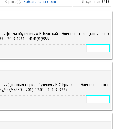
Корзина
(0):
Выбрать все на странице
Документов:
2418
 форма обучения / А. В. Бельский. – Электрон.текст.дан. и прогр.
4883. – 2019-1261. – 4141919855.
Электронное издание
я", дневная форма обучения / Е. С. Брынина. – Электрон., текст.
su.by/doc/54850. – 2019-1240. – 4141919227.
Электронное издание