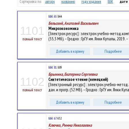
Сортировка по:
автору
названию
году издания
ББК
дате
ББК 65.
Б44
Бельский, Анатолий Васильевич
1101
Микроэкономика
[Электрон.ресурс] : электрон.учебно-метод.комп
(55,5 Мб). – Гродно : ГрГУ им. Янки Купалы, 2019.
полный текст
Добавить в корзину
Подробнее
ББК 81.
Б89
Брынина, Екатерина Сергеевна
1102
Синтетическое чтение (немецкий)
[Электронный ресурс] : электрон.учебно-метод.
дан. и прогр. (52 Мб). – Гродно : ГрГУ им. Янки К
полный текст
Добавить в корзину
Подробнее
ББК 67.
К52
Ключко, Римма Николаевна