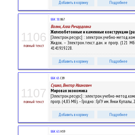
Добавить в корзину
Подробнее
ББК 38.
В67
Волик, Алла Ричардовна
Железобетонные и каменные конструкции (ра
1106
[Электрон.ресурс] : электрон.учебно-метод.ко
Жидок. – Электрон.текст.дан. и прогр. (121 Мб)
полный текст
4141919228.
Добавить в корзину
Подробнее
ББК 65.
С89
Сушко, Виктор Иванович
1107
Мировая экономика
[Электрон.ресурс] : электрон.учебно-метод.ком
прогр. (4,83 Мб). – Гродно : ГрГУ им. Янки Купалы
полный текст
Добавить в корзину
Подробнее
ББК 63.
Н59