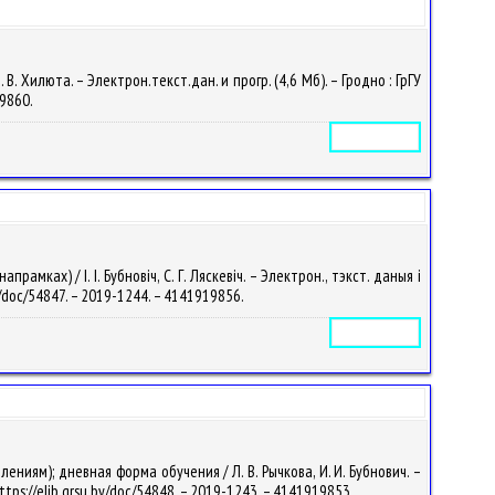
 Хилюта. – Электрон.текст.дан. и прогр. (4,6 Мб). – Гродно : ГрГУ
19860.
Электронное издание
ках) / І. І. Бубновіч, С. Г. Ляскевіч. – Электрон., тэкст. даныя і
by/doc/54847. – 2019-1244. – 4141919856.
Электронное издание
ниям); дневная форма обучения / Л. В. Рычкова, И. И. Бубнович. –
ttps://elib.grsu.by/doc/54848. – 2019-1243. – 4141919853.