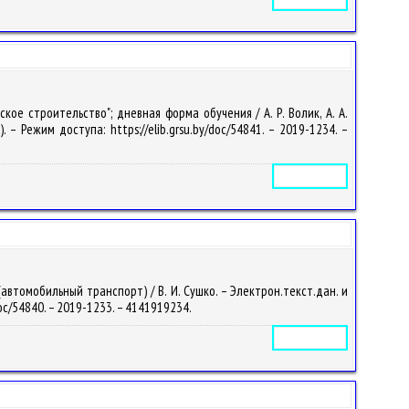
е строительство"; дневная форма обучения / А. Р. Волик, А. А.
 – Режим доступа: https://elib.grsu.by/doc/54841. – 2019-1234. –
Электронное издание
втомобильный транспорт) / В. И. Сушко. – Электрон.текст.дан. и
/doc/54840. – 2019-1233. – 4141919234.
Электронное издание