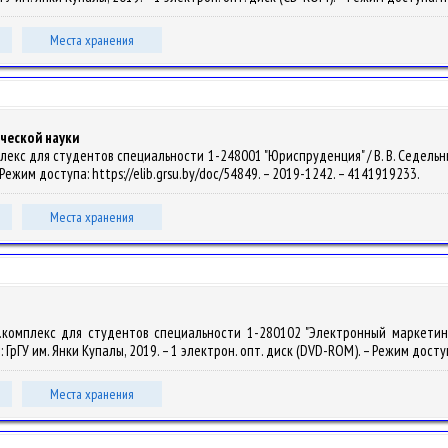
Места хранения
ческой науки
кс для студентов специальности 1-248001 "Юриспруденция" / В. В. Седельник. –
 Режим доступа: https://elib.grsu.by/doc/54849. – 2019-1242. – 4141919233.
Места хранения
.комплекс для студентов специальности 1-280102 "Электронный маркетинг",
о : ГрГУ им. Янки Купалы, 2019. – 1 электрон. опт. диск (DVD-ROM). – Режим досту
Места хранения