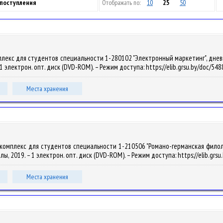
 поступления
Отображать по:
10
25
50
лекс для студентов специальности 1-280102 "Электронный маркетинг", дневная
 – 1 электрон. опт. диск (DVD-ROM). – Режим доступа: https://elib.grsu.by/doc/5
Места хранения
комплекс для студентов специальности 1-210506 "Романо-германская филологи
упалы, 2019. – 1 электрон. опт. диск (DVD-ROM). – Режим доступа: https://elib.gr
Места хранения