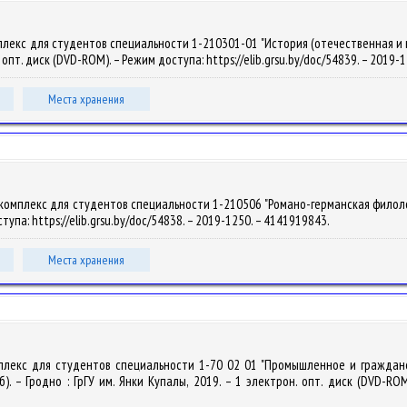
лекс для студентов специальности 1-210301-01 "История (отечественная и всеоб
. опт. диск (DVD-ROM). – Режим доступа: https://elib.grsu.by/doc/54839. – 2019
Места хранения
омплекс для студентов специальности 1-210506 "Романо-германская филология" /
ступа: https://elib.grsu.by/doc/54838. – 2019-1250. – 4141919843.
Места хранения
плекс для студентов специальности 1-70 02 01 "Промышленное и гражданско
б). – Гродно : ГрГУ им. Янки Купалы, 2019. – 1 электрон. опт. диск (DVD-ROM)