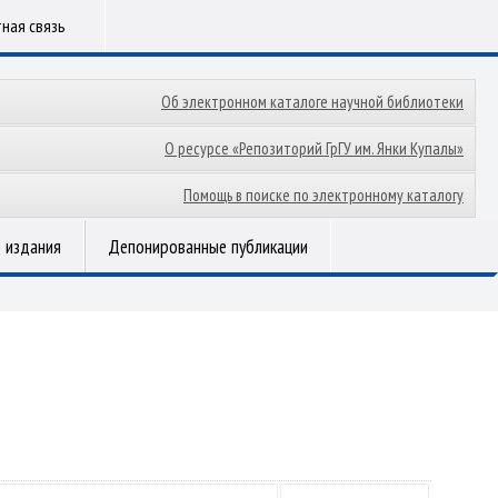
ная связь
Об электронном каталоге научной библиотеки
О ресурсе «Репозиторий ГрГУ им. Янки Купалы»
Помощь в поиске по электронному каталогу
 издания
Депонированные публикации