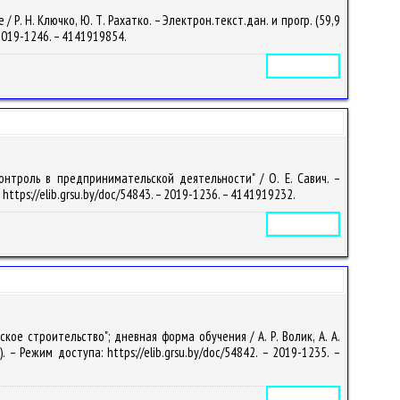
. Н. Ключко, Ю. Т. Рахатко. – Электрон.текст.дан. и прогр. (59,9
– 2019-1246. – 4141919854.
Электронное издание
онтроль в предпринимательской деятельности" / О. Е. Савич. –
 https://elib.grsu.by/doc/54843. – 2019-1236. – 4141919232.
Электронное издание
е строительство"; дневная форма обучения / А. Р. Волик, А. А.
 – Режим доступа: https://elib.grsu.by/doc/54842. – 2019-1235. –
Электронное издание