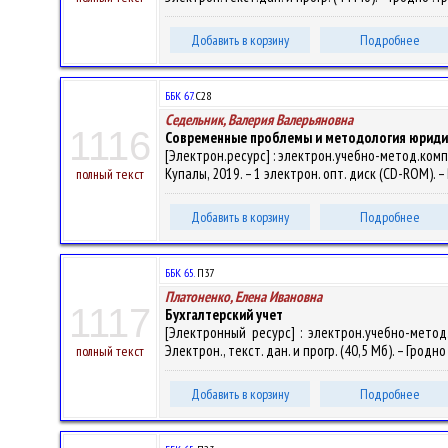
Добавить в корзину
Подробнее
ББК 67.
С28
Седельник, Валерия Валерьяновна
1116
Современные проблемы и методология юриди
[Электрон.ресурс] : электрон.учебно-метод.компле
Купалы, 2019. – 1 электрон. опт. диск (CD-ROM). –
полный текст
Добавить в корзину
Подробнее
ББК 65.
П37
Платоненко, Елена Ивановна
1117
Бухгалтерский учет
[Электронный ресурс] : электрон.учебно-метод
Электрон., текст. дан. и прогр. (40,5 Мб). – Гродн
полный текст
Добавить в корзину
Подробнее