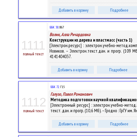
Добавить в корзину
Подробнее
ББК 38.
В67
Волик, Алла Ричардовна
Конструкции из дерева и пластмасс (часть 1)
1111
[Электрон.ресурс] : электрон.учебно-метод.ком
Новиков. – Электрон.текст.дан. и прогр. (109 Мб
полный текст
4141404037.
Добавить в корзину
Подробнее
ББК 72.
Г15
Галузо, Павел Романович
1112
Методика подготовки научной квалификацио
[Электронный ресурс] : электрон.учебно-метод.
текст. дан. и прогр. (10,6 Мб). – Гродно : ГрГУ им
полный текст
Добавить в корзину
Подробнее