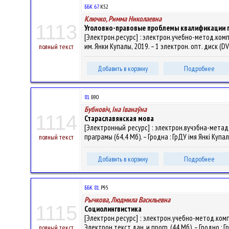
ББК 67.
К52
Ключко, Римма Николаевна
1113
Уголовно-правовые проблемы квалификации п
[Электрон.ресурс] : электрон.учебно-метод.компле
им. Янки Купалы, 2019. – 1 электрон. опт. диск (D
полный текст
Добавить в корзину
Подробнее
81.
Б90
Бубновіч, Іна Іванаўна
1114
Стараславянская мова
[Электронный ресурс] : электрон.вучэбна-метад.ко
праграмы (64,4 Мб). – Гродна : ГрДУ імя Янкі Купа
полный текст
Добавить в корзину
Подробнее
ББК 81.
Р95
Рычкова, Людмила Васильевна
1115
Социолингвистика
[Электрон.ресурс] : электрон.учебно-метод.комп
Электрон.текст.дан. и прогр. (44 Мб). – Гродно : 
полный текст