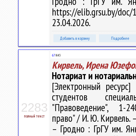
Гродно : ГрГУ им. Я
https://elib.grsu.by/d
23.04.2026.
Добавить в корзину
Подробнее
67
К43
Кирвель, Ирена Юзефо
Нотариат и нотариаль
[Электронный ресурс] 
студентов специал
2283
"Правоведение", 1-2
право" / И. Ю. Кирвель. –
полный текст
– Гродно : ГрГУ им. Я