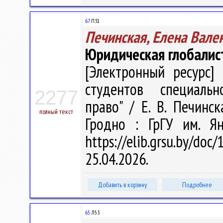
67
П31
Печинская, Елена Вале
Юридическая глобалис
[Электронный ресурс] 
студентов специальн
2277
право" / Е. В. Печинск
полный текст
Гродно : ГрГУ им. Я
https://elib.grsu.by/d
25.04.2026.
Добавить в корзину
Подробнее
65
Л53