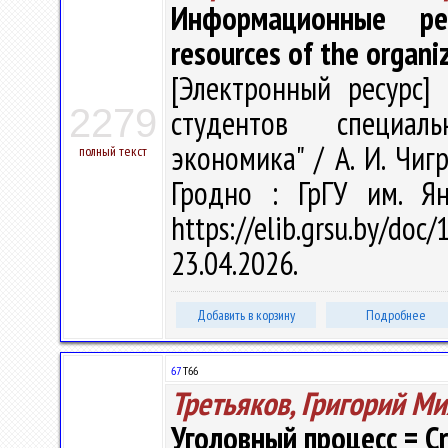
Информационные ре
resources of the organi
[Электронный ресурс] 
2279
студентов специаль
экономика" / А. И. Чигр
полный текст
Гродно : ГрГУ им. Я
https://elib.grsu.by/d
23.04.2026.
Добавить в корзину
Подробнее
67
Т66
Третьяков, Григорий М
Уголовный процесс = Cri