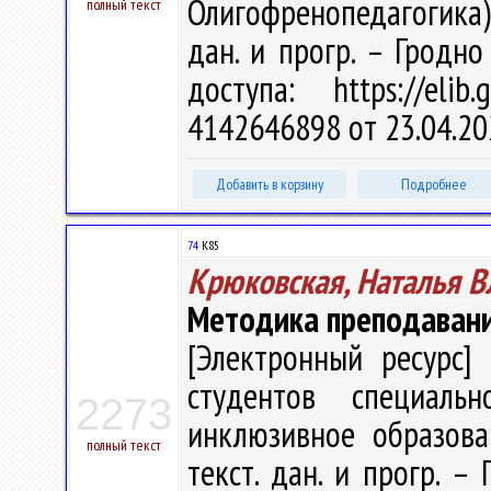
Олигофренопедагогика)" 
полный текст
дан. и прогр. – Гродно
доступа: https://eli
4142646898 от 23.04.20
Добавить в корзину
Подробнее
74
К85
Крюковская, Наталья 
Методика преподавани
[Электронный ресурс] 
студентов специальн
2273
инклюзивное образован
полный текст
текст. дан. и прогр. –