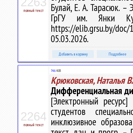
2263
Булай, Е. А. Тарасюк. – 
полный текст
ГрГУ им. Янки Ку
https://elib.grsu.by/d
05.03.2026.
Добавить в корзину
Подробнее
74.6
К85
Крюковская, Наталья 
Дифференциальная диа
[Электронный ресурс] 
студентов специальн
2264
инклюзивное образован
полный текст
текст. дан. и прогр. –