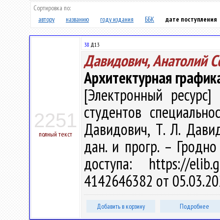
Сортировка по:
автору
названию
году издания
ББК
дате поступления
38
Д13
Давидович, Анатолий С
Архитектурная график
[Электронный ресурс] 
студентов специальнос
2251
Давидович, Т. Л. Давид
полный текст
дан. и прогр. – Гродно
доступа: https://eli
4142646382 от 05.03.20
Добавить в корзину
Подробнее