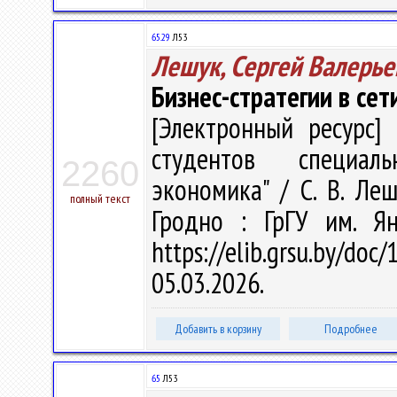
65.29
Л53
Лешук, Сергей Валерье
Бизнес-стратегии в се
[Электронный ресурс] 
студентов специаль
2260
экономика" / С. В. Леш
полный текст
Гродно : ГрГУ им. Я
https://elib.grsu.by/d
05.03.2026.
Добавить в корзину
Подробнее
65
Л53