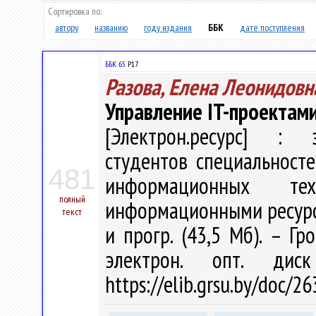
Сортировка по:
автору
названию
году издания
ББК
дате поступления
ББК 65.
Р17
Разова, Елена Леонидовн
Управление IT-проектам
[Электрон.ресурс] : э
студентов специальност
481
информационных тех
полный
информационными ресурсами
текст
и прогр. (43,5 Мб). – Гр
электрон. опт. дис
https://elib.grsu.by/doc/