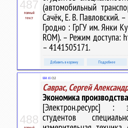
487
(автомобильный транспо
полный
Сачёк, Е. В. Павловский. –
текст
Гродно : ГрГУ им. Янки Ку
ROM). – Режим доступа: ht
– 4141505171.
Добавить в корзину
Подробнее
ББК 65.
С12
Саврас, Сергей Александ
Экономика производств
[Электрон.ресурс] : э
студентов специаль
488
измерительная техника /
полный