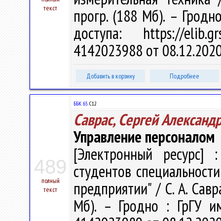
текст
прогр. (188 Мб). – Гродн
доступа: https://elib
4142023988 от 08.12.202
Добавить в корзину
Подробнее
ББК 65.
С12
Саврас, Сергей Александ
Управление персоналом
[Электронный ресурс] :
489
студентов специальности
полный
предприятии" / С. А. Савра
текст
Мб). – Гродно : ГрГУ и