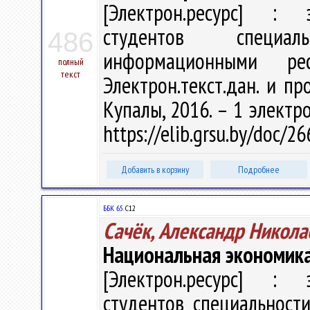
[Электрон.ресурс] : э
студентов специал
486
информационными р
полный
текст
Электрон.текст.дан. и про
Купалы, 2016. – 1 электро
https://elib.grsu.by/doc/2
Добавить в корзину
Подробнее
ББК 65.
С12
Сачёк, Александр Никола
Национальная экономика
[Электрон.ресурс] : э
студентов специальности