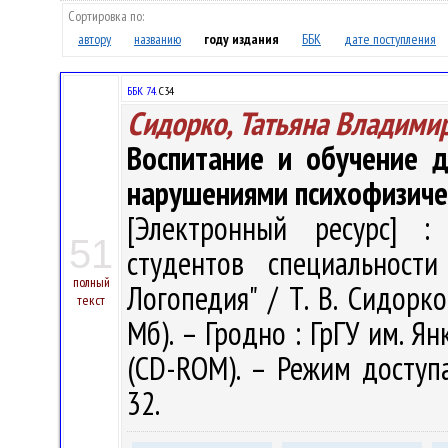
Сортировка по:
автору
названию
году издания
ББК
дате поступления
ББК 74.
С34
Сидорко, Татьяна Владими
Воспитание и обучение 
нарушениями психофизиче
[Электронный ресурс] : 
51
студентов специальности
полный
Логопедия" / Т. В. Сидорко.
текст
Мб). – Гродно : ГрГУ им. Ян
(CD-ROM). – Режим доступа:
32.