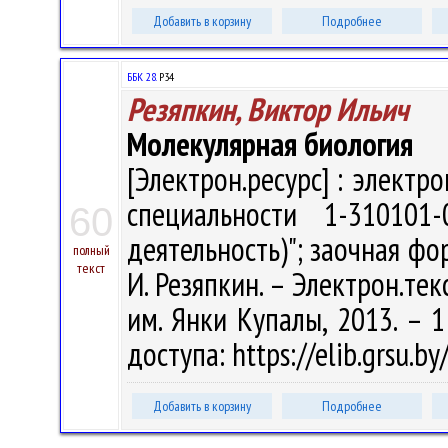
Добавить в корзину
Подробнее
ББК 28.
Р34
Резяпкин, Виктор Ильич
Молекулярная биология
[Электрон.ресурс] : электр
специальности 1-310101-
60
деятельность)"; заочная фо
полный
текст
И. Резяпкин. – Электрон.текс
им. Янки Купалы, 2013. – 1
доступа: https://elib.grsu.
Добавить в корзину
Подробнее