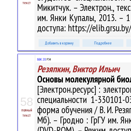
текст
Микитчук. – Электрон., текст
им. Янки Купалы, 2013. – 1
доступа: https://elib.grsu.b
Добавить в корзину
Подробнее
ББК 28.
Р34
Резяпкин, Виктор Ильич
Основы молекулярной био
[Электрон.ресурс] : электр
специальности 1-330101-03
58
форма обучения / В. И. Резяп
полный
текст
Мб). – Гродно : ГрГУ им. Ян
(DVD-ROM). – Режим доступа: