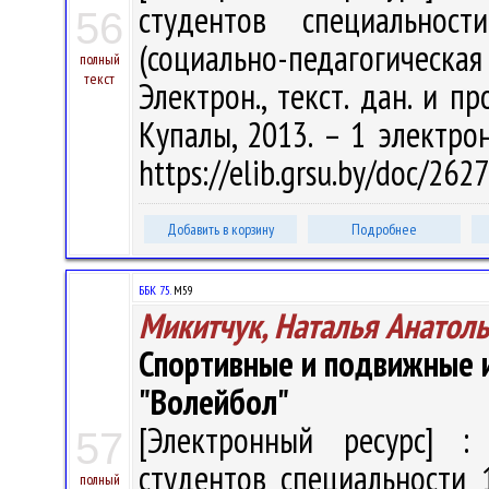
студентов специальност
56
(социально-педагогическа
полный
текст
Электрон., текст. дан. и пр
Купалы, 2013. – 1 электрон
https://elib.grsu.by/doc/262
Добавить в корзину
Подробнее
ББК 75.
М59
Микитчук, Наталья Анатол
Спортивные и подвижные и
"Волейбол"
[Электронный ресурс] : 
57
студентов специальности 1
полный