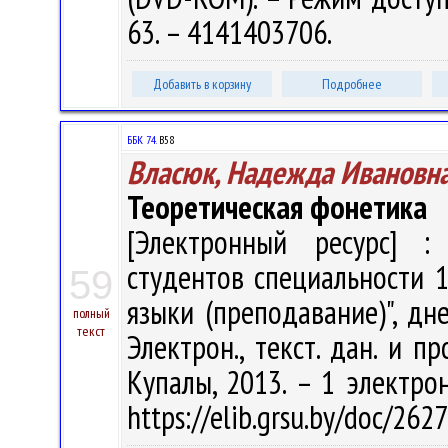
63. – 4141403706.
Добавить в корзину
Подробнее
ББК 74.
В58
Власюк, Надежда Ивановн
Теоретическая фонетика
[Электронный ресурс] : 
студентов специальности 
59
языки (преподавание)", дн
полный
текст
Электрон., текст. дан. и пр
Купалы, 2013. – 1 электрон
https://elib.grsu.by/doc/262