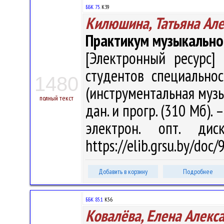
ББК 75.
К39
Килюшина, Татьяна Ал
Практикум музыкально
[Электронный ресурс] 
студентов специально
1480
(инструментальная музык
полный текст
дан. и прогр. (310 Мб). 
электрон. опт. ди
https://elib.grsu.by/doc
Добавить в корзину
Подробнее
ББК 85.1
К56
Ковалёва, Елена Алекс