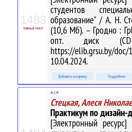
студентов специал
1483
образование" / А. Н. Ст
(10,6 Мб). – Гродно : Г
полный текст
опт. диск (CD
https://elib.grsu.by/d
10.04.2024.
Добавить в корзину
Подробнее
85
С79
Стецкая, Алеся Никола
Практикум по дизайн-д
[Электронный ресурс] 