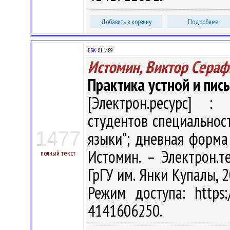
Добавить в корзину
Подробнее
ББК 81.
И89
Истомин, Виктор Сера
Практика устной и пись
[Электрон.ресурс] : 
студентов специальнос
1477
языки"; дневная форма 
Истомин. – Электрон.те
полный текст
ГрГУ им. Янки Купалы, 2
Режим доступа: https:/
4141606250.