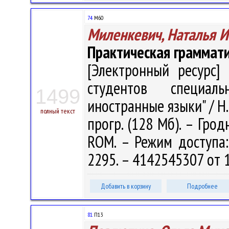
74
М60
Миленкевич, Наталья 
Практическая граммат
[Электронный ресурс] 
студентов специаль
1499
иностранные языки" / Н. 
полный текст
прогр. (128 Мб). – Грод
ROM. – Режим доступа: h
2295. – 4142545307 от 
Добавить в корзину
Подробнее
81.
П13