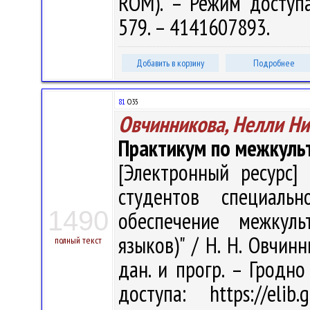
ROM). – Режим доступа: 
579. – 4141607893.
Добавить в корзину
Подробнее
81
О35
Овчинникова, Нелли Н
Практикум по межкульт
[Электронный ресурс] 
студентов специальн
1490
обеспечение межкуль
языков)" / Н. Н. Овчинн
полный текст
дан. и прогр. – Гродно
доступа: https://eli