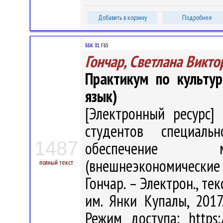
Добавить в корзину
Подробнее
ББК 81.
Г65
Гончар, Светлана Викто
Практикум по культу
язык)
[Электронный ресурс] 
студентов специальн
1487
обеспечение ме
(внешнеэкономические с
полный текст
Гончар. – Электрон., текс
им. Янки Купалы, 2017
Режим доступа: https:/