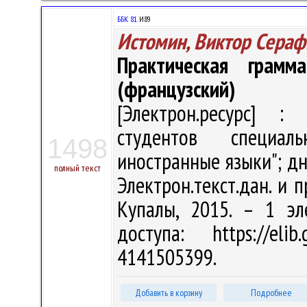
ББК 81.
И89
Истомин, Виктор Сера
Практическая грамм
(французский)
[Электрон.ресурс] : 
студентов специал
1498
иностранные языки"; дн
полный текст
Электрон.текст.дан. и п
Купалы, 2015. – 1 эл
доступа: https://eli
4141505399.
Добавить в корзину
Подробнее