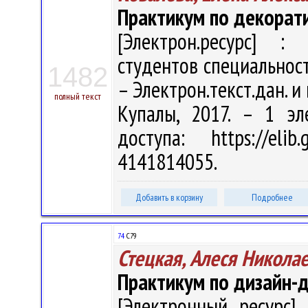
Практикум по декорат
[Электрон.ресурс] : 
студентов специальности
1482
– Электрон.текст.дан. и 
полный текст
Купалы, 2017. – 1 эл
доступа: https://eli
4141814055.
Добавить в корзину
Подробнее
74
С79
Стецкая, Алеся Никола
Практикум по дизайн-
[Электронный ресурс] 