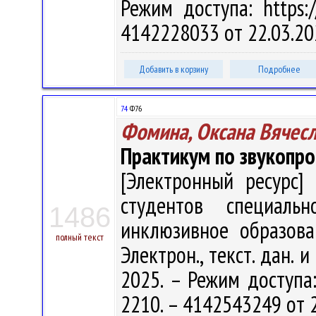
Режим доступа: https:/
4142228033 от 22.03.20
Добавить в корзину
Подробнее
74
Ф76
Фомина, Оксана Вячес
Практикум по звукопр
[Электронный ресурс] 
студентов специальн
1486
инклюзивное образован
полный текст
Электрон., текст. дан. 
2025. – Режим доступа: 
2210. – 4142543249 от 