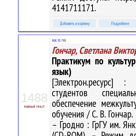
4141711171.
Добавить в корзину
Подробнее
ББК 81.
Г65
Гончар, Светлана Викто
Практикум по культу
язык)
[Электрон.ресурс] : 
студентов специаль
1488
обеспечение межкульт
полный текст
обучения / С. В. Гончар.
– Гродно : ГрГУ им. Янк
(CD-ROM). – Режим дост