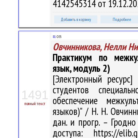
4142545314 от 19.12.20
Добавить в корзину
Подробнее
81
О35
Овчинникова, Нелли Н
Практикум по межкул
язык, модуль 2)
[Электронный ресурс] 
студентов специальн
1491
обеспечение межкуль
полный текст
языков)" / Н. Н. Овчинн
дан. и прогр. – Гродно
доступа: https://eli