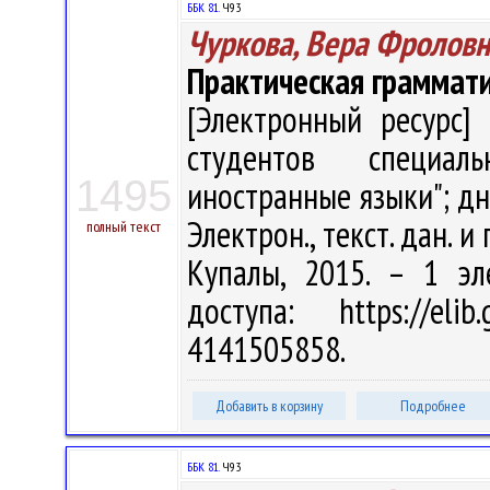
ББК 81.
Ч93
Чуркова, Вера Фроловн
Практическая граммати
[Электронный ресурс] 
студентов специал
1495
иностранные языки"; дн
Электрон., текст. дан. и 
полный текст
Купалы, 2015. – 1 эл
доступа: https://eli
4141505858.
Добавить в корзину
Подробнее
ББК 81.
Ч93