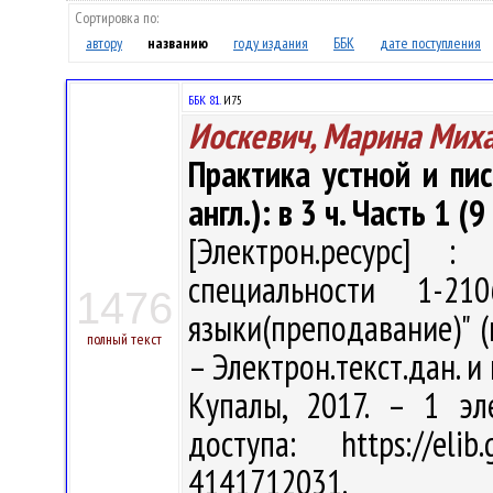
Сортировка по:
автору
названию
году издания
ББК
дате поступления
ББК 81.
И75
Иоскевич, Марина Мих
Практика устной и пи
англ.): в 3 ч. Часть 1 (
[Электрон.ресурс] : 
специальности 1-21
1476
языки(преподавание)" (
полный текст
– Электрон.текст.дан. и 
Купалы, 2017. – 1 эл
доступа: https://eli
4141712031.