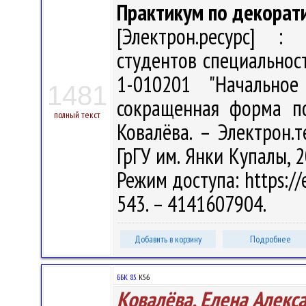
Практикум по декорат
[Электрон.ресурс] : 
студентов специальнос
1-010201 "Начальное
1481
сокращенная форма по
полный текст
Ковалёва. – Электрон.те
ГрГУ им. Янки Купалы, 2
Режим доступа: https://
543. – 4141607904.
Добавить в корзину
Подробнее
ББК 85.
К56
Ковалёва, Елена Алекс