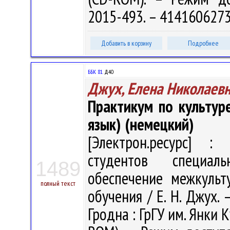
2015-493. – 414160627
Добавить в корзину
Подробнее
ББК 81.
Д40
Джух, Елена Николаев
Практикум по культур
язык) (немецкий)
[Электрон.ресурс] : 
студентов специаль
1489
обеспечение межкульт
полный текст
обучения / Е. Н. Джух. 
Гродна : ГрГУ им. Янки К