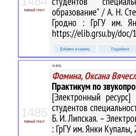
1484
студентов специал
образование" / А. Н. Сте
полный текст
Гродно : ГрГУ им. Я
https://elib.grsu.by/doc
Добавить в корзину
Подробнее
74
Ф76
Фомина, Оксана Вячес
Практикум по звукопр
[Электронный ресурс] 
студентов специальност
1485
Б. И. Липская. – Электрон
полный текст
: ГрГУ им. Янки Купалы, 