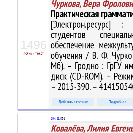
Чуркова, Вера Фроловн
Практическая граммати
[Электрон.ресурс] : 
студентов специаль
1496
обеспечение межкульт
обучения / В. Ф. Чурков
полный текст
Мб). – Гродно : ГрГУ им
диск (CD-ROM). – Режим 
– 2015-390. – 41415054
Добавить в корзину
Подробнее
ББК 81.
К56
Ковалёва, Лилия Евген