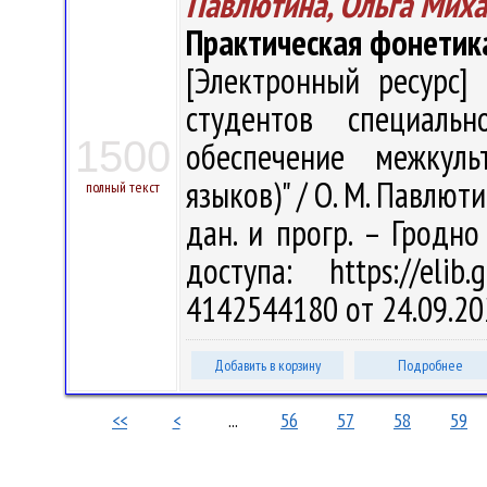
Павлютина, Ольга Мих
Практическая фонетика 
[Электронный ресурс] 
студентов специальн
1500
обеспечение межкуль
языков)" / О. М. Павлюти
полный текст
дан. и прогр. – Гродно
доступа: https://eli
4142544180 от 24.09.20
Добавить в корзину
Подробнее
<<
<
...
56
57
58
59